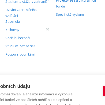
Projekty ze strukturálních
Studium a stáže v zahraničí
fondů
Uznání zahraničního
Specifický výzkum
vzdělání
Stipendia
(externí
Knihovny
odkaz)
Sociální bezpečí
Studium bez bariér
Podpora podnikání
sobních údajů
romažďování a analýze informací o výkonu a
VYSOKÉ UČENÍ TECHNICKÉ V BRNĚ
ní funkcí ze sociálních médií a ke zlepšení a
Antonínská 548/1
www.vut.cz