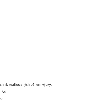
echnik realizovaných během výuky:
t A4
 A3
2