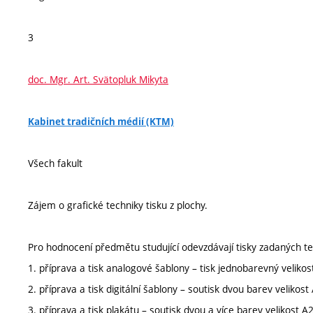
3
doc. Mgr. Art. Svätopluk Mikyta
Kabinet tradičních médií (KTM)
Všech fakult
Zájem o grafické techniky tisku z plochy.
Pro hodnocení předmětu studující odevzdávají tisky zadaných t
1. příprava a tisk analogové šablony – tisk jednobarevný velikos
2. příprava a tisk digitální šablony – soutisk dvou barev velikost
3. příprava a tisk plakátu – soutisk dvou a více barev velikost A