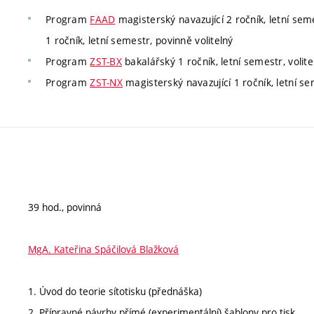
Program
FAAD
magisterský navazující 2 ročník, letní seme
1 ročník, letní semestr, povinně volitelný
Program
ZST-BX
bakalářský 1 ročník, letní semestr, volite
Program
ZST-NX
magisterský navazující 1 ročník, letní sem
39 hod., povinná
MgA. Kateřina Spáčilová Blažková
1. Úvod do teorie sítotisku (přednáška)
2. Přípravné návrhy přímé (experimentální) šablony pro tisk