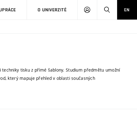
PŘIHLÁSIT
HLEDAT
UPRÁCE
O UNIVERZITĚ
EN
SE
i techniky tisku z přímé šablony. Studium předmětu umožní
úvod, který mapuje přehled v oblasti současných