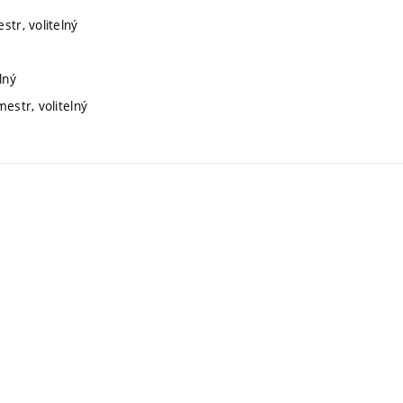
str, volitelný
lný
estr, volitelný