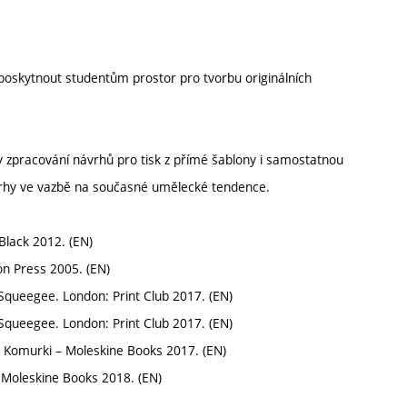
 poskytnout studentům prostor pro tvorbu originálních
ody zpracování návrhů pro tisk z přímé šablony i samostatnou
í návrhy ve vazbě na současné umělecké tendence.
 Black 2012. (EN)
n Press 2005. (EN)
Squeegee. London: Print Club 2017. (EN)
Squeegee. London: Print Club 2017. (EN)
. Komurki – Moleskine Books 2017. (EN)
, Moleskine Books 2018. (EN)