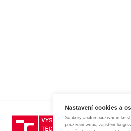
Nastavení cookies a o
Soubory cookie používáme ke sh
Vysoké
používání webu, zajištění fungová
učení