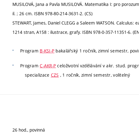
MUSILOVÁ, Jana a Pavla MUSILOVÁ. Matematika I: pro porozumění i
il. ; 26 cm. ISBN 978-80-214-3631-2. (CS)
STEWART, James, Daniel CLEGG a Saleem WATSON. Calculus: early
1214 stran, A158 : ilustrace, grafy. ISBN 978-0-357-11351-6. (EN
Program
B-KSI-P
bakalářský 1 ročník, zimní semestr, povin
Program
C-AKR-P
celoživotní vzdělávání v akr. stud. pro
specializace
CZS
, 1 ročník, zimní semestr, volitelný
26 hod., povinná