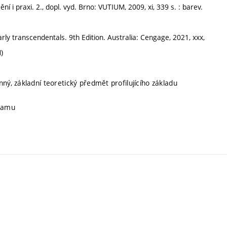
 praxi. 2., dopl. vyd. Brno: VUTIUM, 2009, xi, 339 s. : barev.
 transcendentals. 9th Edition. Australia: Cengage, 2021, xxx,
)
ný, základní teoretický předmět profilujícího základu
gramu