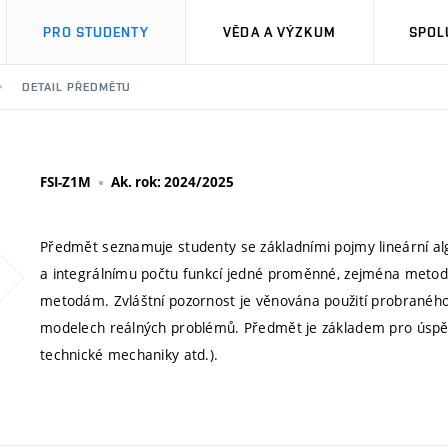
PRO STUDENTY
VĚDA A VÝZKUM
SPOL
DETAIL PŘEDMĚTU
FSI-Z1M
Ak. rok: 2024/2025
Předmět seznamuje studenty se základními pojmy lineární alg
a integrálnímu počtu funkcí jedné proměnné, zejména meto
metodám. Zvláštní pozornost je věnována použití probranéh
modelech reálných problémů. Předmět je základem pro úspě
technické mechaniky atd.).