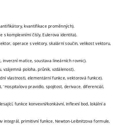
vantifikátory, kvantifikace proměnných).
 s komplexními čísly, Eulerova identita).
ktor, operace s vektory, skalární součin, velikost vektoru,
inverzní matice, soustava lineárních rovnic).
, vzájemná poloha, průnik, vzdálenost).
ní vlastnosti, elementární funkce, vektorová funkce).
´Hospitalovo pravidlo, spojitost, derivace, diferenciál,
ající, funkce konvexní/konkávní, inflexní bod, lokální a
 integrál, primitivní funkce, Newton-Leibnitzova formule,