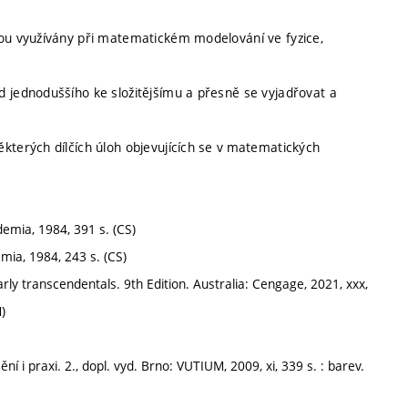
sou využívány při matematickém modelování ve fyzice,
d jednoduššího ke složitějšímu a přesně se vyjadřovat a
kterých dílčích úloh objevujících se v matematických
demia, 1984, 391 s. (CS)
mia, 1984, 243 s. (CS)
 transcendentals. 9th Edition. Australia: Cengage, 2021, xxx,
)
 praxi. 2., dopl. vyd. Brno: VUTIUM, 2009, xi, 339 s. : barev.