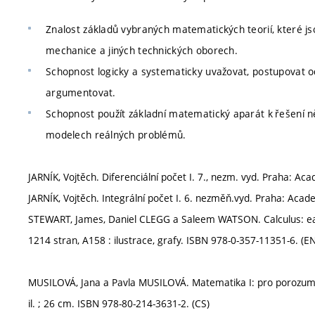
Znalost základů vybraných matematických teorií, které j
mechanice a jiných technických oborech.
Schopnost logicky a systematicky uvažovat, postupovat o
argumentovat.
Schopnost použít základní matematický aparát k řešení ně
modelech reálných problémů.
JARNÍK, Vojtěch. Diferenciální počet I. 7., nezm. vyd. Praha: Aca
JARNÍK, Vojtěch. Integrální počet I. 6. nezměň.vyd. Praha: Acade
STEWART, James, Daniel CLEGG a Saleem WATSON. Calculus: early
1214 stran, A158 : ilustrace, grafy. ISBN 978-0-357-11351-6. (EN
MUSILOVÁ, Jana a Pavla MUSILOVÁ. Matematika I: pro porozumění i
il. ; 26 cm. ISBN 978-80-214-3631-2. (CS)