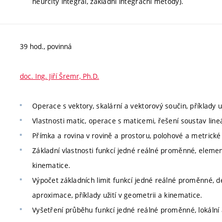
neurčitý integrál, základní integrační metody).
39 hod., povinná
doc. Ing. Jiří Šremr, Ph.D.
Operace s vektory, skalární a vektorový součin, příklady u
Vlastnosti matic, operace s maticemi, řešení soustav lineár
Přímka a rovina v rovině a prostoru, polohové a metrické
Základní vlastnosti funkcí jedné reálné proměnné, element
kinematice.
Výpočet základních limit funkcí jedné reálné proměnné, d
aproximace, příklady užití v geometrii a kinematice.
Vyšetření průběhu funkcí jedné reálné proměnné, lokální a 