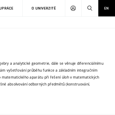
PŘIHLÁSIT
HLEDAT
UPRÁCE
O UNIVERZITĚ
EN
SE
ebry a analytické geometrie, dále se věnuje diferenciálnímu
dám vyšetřování průběhu funkce a základním integračním
o matematického aparátu při řešení úloh v matematických
šné absolvování odborných předmětů (konstruování,