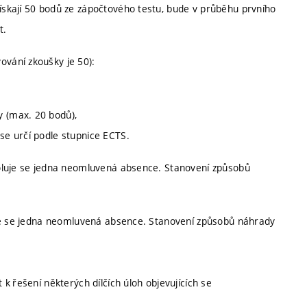
získají 50 bodů ze zápočtového testu, bude v průběhu prvního
t.
vání zkoušky je 50):
y (max. 20 bodů),
 se určí podle stupnice ECTS.
oluje se jedna neomluvená absence. Stanovení způsobů
je se jedna neomluvená absence. Stanovení způsobů náhrady
k řešení některých dílčích úloh objevujících se