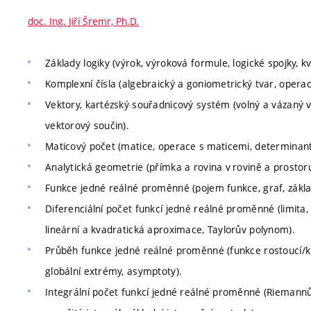
doc. Ing. Jiří Šremr, Ph.D.
Základy logiky (výrok, výroková formule, logické spojky, k
Komplexní čísla (algebraický a goniometrický tvar, operace
Vektory, kartézský souřadnicový systém (volný a vázaný ve
vektorový součin).
Maticový počet (matice, operace s maticemi, determinant, 
Analytická geometrie (přímka a rovina v rovině a prostoru
Funkce jedné reálné proměnné (pojem funkce, graf, základ
Diferenciální počet funkcí jedné reálné proměnné (limita, L
lineární a kvadratická aproximace, Taylorův polynom).
Průběh funkce jedné reálné proměnné (funkce rostoucí/kles
globální extrémy, asymptoty).
Integrální počet funkcí jedné reálné proměnné (Riemannův