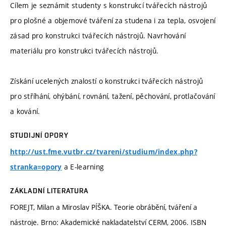
Cílem je seznámit studenty s konstrukcí tvářecích nástrojů
pro plošné a objemové tváření za studena i za tepla, osvojení
zásad pro konstrukci tvářecích nástrojů. Navrhování
materiálu pro konstrukci tvářecích nástrojů.
Získání ucelených znalostí o konstrukci tvářecích nástrojů
pro stříhání, ohýbání, rovnání, tažení, pěchování, protlačování
a kování.
STUDIJNÍ OPORY
http://ust.fme.vutbr.cz/tvareni/studium/index.php?
a E-learning
stranka=opory
ZÁKLADNÍ LITERATURA
FOREJT, Milan a Miroslav PÍŠKA. Teorie obrábění, tváření a
nástroje. Brno: Akademické nakladatelství CERM, 2006. ISBN