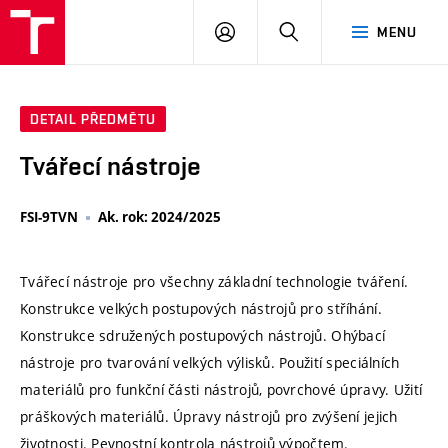
VUT
PŘIHLÁSIT
HLEDAT
MENU
SE
DETAIL PŘEDMĚTU
Tvářecí nástroje
FSI-9TVN
Ak. rok: 2024/2025
Tvářecí nástroje pro všechny základní technologie tváření.
Konstrukce velkých postupových nástrojů pro stříhání.
Konstrukce sdružených postupových nástrojů. Ohýbací
nástroje pro tvarování velkých výlisků. Použití speciálních
materiálů pro funkční části nástrojů, povrchové úpravy. Užití
práškových materiálů. Úpravy nástrojů pro zvýšení jejich
životnosti. Pevnostní kontrola nástrojů výpočtem.