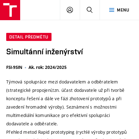
VUT
PŘIHLÁSIT
HLEDAT
MENU
SE
DETAIL PŘEDMĚTU
Simultánní inženýrství
FSI-9SIN
Ak. rok: 2024/2025
Týmová spolupráce mezi dodavatelem a odběratelem
(strategické propojení,tzn. účast dodavatele už při tvorbě
konceptu řešení a dále ve fázi zhotovení prototypů a při
zavedení hromadné výroby). Seznámení s možnostmi
multimediální komunikace pro efektivní spolupráci
dodavatele a odběratele.
Přehled metod Rapid prototyping (rychlé výroby prototypů