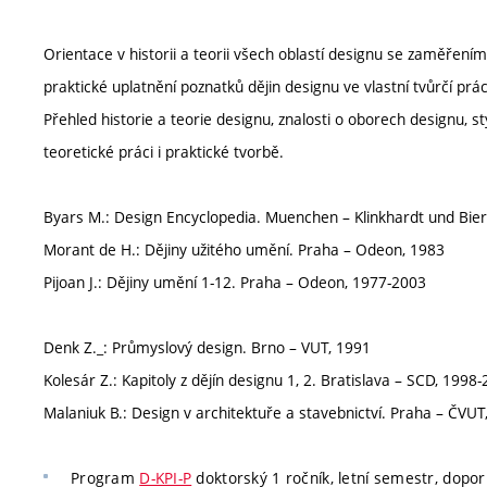
Orientace v historii a teorii všech oblastí designu se zaměřen
praktické uplatnění poznatků dějin designu ve vlastní tvůrčí prác
Přehled historie a teorie designu, znalosti o oborech designu, s
teoretické práci i praktické tvorbě.
Byars M.: Design Encyclopedia. Muenchen – Klinkhardt und Bi
Morant de H.: Dějiny užitého umění. Praha – Odeon, 1983
Pijoan J.: Dějiny umění 1-12. Praha – Odeon, 1977-2003
Denk Z._: Průmyslový design. Brno – VUT, 1991
Kolesár Z.: Kapitoly z dějín designu 1, 2. Bratislava – SCD, 1998
Malaniuk B.: Design v architektuře a stavebnictví. Praha – ČVUT
Program
D-KPI-P
doktorský 1 ročník, letní semestr, dopo