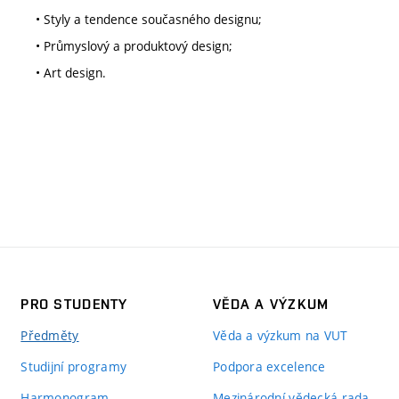
• Styly a tendence současného designu;
• Průmyslový a produktový design;
• Art design.
PRO STUDENTY
VĚDA A VÝZKUM
Předměty
Věda a výzkum na VUT
Studijní programy
Podpora excelence
Harmonogram
Mezinárodní vědecká rada