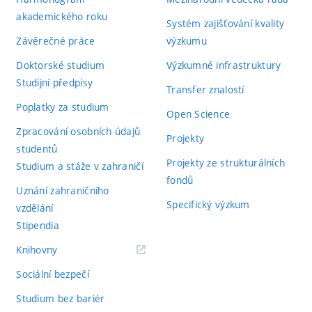
akademického roku
Systém zajišťování kvality
Závěrečné práce
výzkumu
Doktorské studium
Výzkumné infrastruktury
Studijní předpisy
Transfer znalostí
Poplatky za studium
Open Science
Zpracování osobních údajů
Projekty
studentů
Projekty ze strukturálních
Studium a stáže v zahraničí
fondů
Uznání zahraničního
Specifický výzkum
vzdělání
Stipendia
(externí
Knihovny
odkaz)
Sociální bezpečí
Studium bez bariér