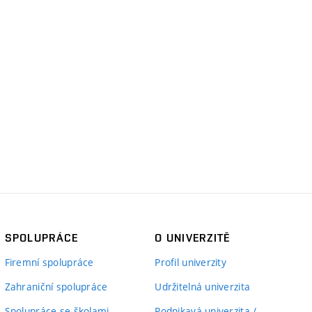
SPOLUPRÁCE
O UNIVERZITĚ
Firemní spolupráce
Profil univerzity
Zahraniční spolupráce
Udržitelná univerzita
Spolupráce se školami
Podnikavá univerzita /