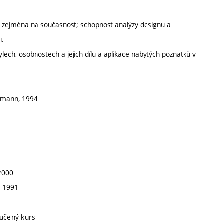
ím zejména na současnost; schopnost analýzy designu a
i.
tylech, osobnostech a jejich dílu a aplikace nabytých poznatků v
ermann, 1994
-2000
, 1991
ručený kurs