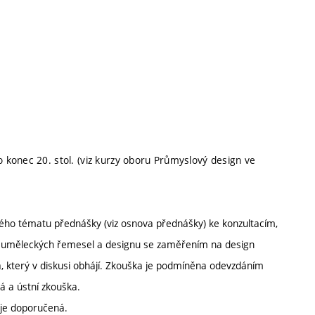
konec 20. stol. (viz kurzy oboru Průmyslový design ve
ždého tématu přednášky (viz osnova přednášky) ke konzultacím,
í, uměleckých řemesel a designu se zaměřením na design
, který v diskusi obhájí. Zkouška je podmíněna odevzdáním
á a ústní zkouška.
 je doporučená.