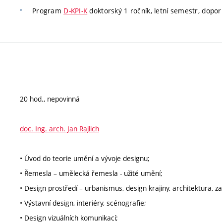
Program
D-KPI-K
doktorský 1 ročník, letní semestr, dopo
20 hod., nepovinná
doc. Ing. arch. Jan Rajlich
• Úvod do teorie umění a vývoje designu;
• Řemesla – umělecká řemesla - užité umění;
• Design prostředí – urbanismus, design krajiny, architektura, z
• Výstavní design, interiéry, scénografie;
• Design vizuálních komunikací;