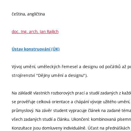
čeština, angličtina
doc. Ing. arch. Jan Rajlich
Ústav konstruování (ÚK)
Vývoj umění, uměleckých řemesel a designu od počátků až po 
strojírenství "Dějiny umění a designu").
Na základě vlastních rozborových prací a studií zadaných z ka
se prověřuje celková orientace a chápání vývoje užitého uměn
průmyslový. Na závěr student vypracuje článek na zadané téma
všech zadaných studií a článku. Ukončení: kombinovaná písemn
Konzultace jsou domluveny individuálně. Účast na přednáškách