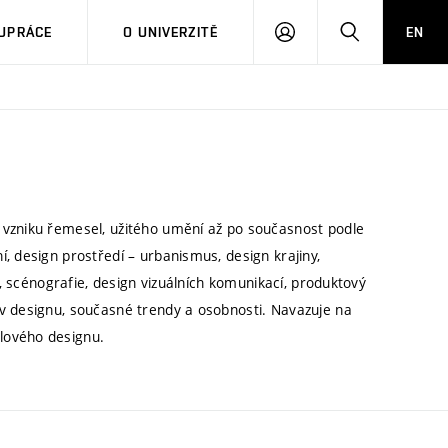
PŘIHLÁSIT
HLEDAT
UPRÁCE
O UNIVERZITĚ
EN
SE
 vzniku řemesel, užitého umění až po současnost podle
, design prostředí – urbanismus, design krajiny,
y, scénografie, design vizuálních komunikací, produktový
v designu, současné trendy a osobnosti. Navazuje na
lového designu.