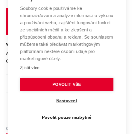
Systém zajišťování kvality výzkumu
Profil univerzity
Spolupráce se školami
Soubory cookie používáme ke
Vysoké
Výzkumné infrastruktury
shromažďování a analýze informací o výkonu
Udržitelná univerzita
učení
Služby univerzity
Transfer znalostí
a používání webu, zajištění fungování funkcí
technické
Podnikavá univerzita / ContriBUTe
Mezinárodní dohody
ze sociálních médií a ke zlepšení a
Open Science
v
Bezpečná univerzita
přizpůsobení obsahu a reklam. Se souhlasem
Univerzitní sítě
Brně
Projekty
můžeme také předávat marketingovým
VYSOKÉ UČENÍ TECHNICKÉ V BRNĚ
Vyznamenání
platformám některé osobní údaje pro
Projekty ze strukturálních fondů
Antonínská 548/1
www.vut.cz
marketingové účely.
Organizační struktura
602 00 Brno
vut@vutbr.cz
Specifický výzkum
Zjistit více
Úřední deska
Ochrana osobních údajů
POVOLIT VŠE
(externí
Pracovní příležitosti
Nastavení
odkaz)
Podpora a rozvoj zaměstnanců a studujících
Povolit pouze nezbytné
Rovné příležitosti
Copyright © 2026 VUT
Sociální bezpečí