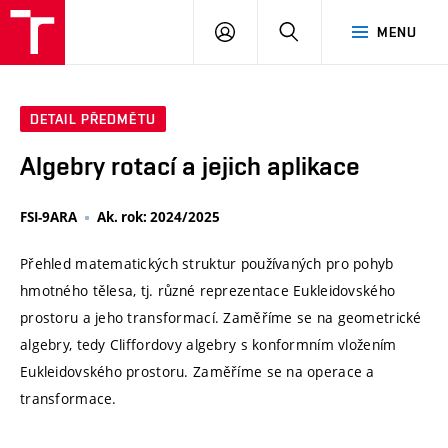
VUT
PŘIHLÁSIT
HLEDAT
MENU
SE
DETAIL PŘEDMĚTU
Algebry rotací a jejich aplikace
FSI-9ARA
Ak. rok: 2024/2025
Přehled matematických struktur používaných pro pohyb
hmotného tělesa, tj. různé reprezentace Eukleidovského
prostoru a jeho transformací. Zaměříme se na geometrické
algebry, tedy Cliffordovy algebry s konformním vložením
Eukleidovského prostoru. Zaměříme se na operace a
transformace.