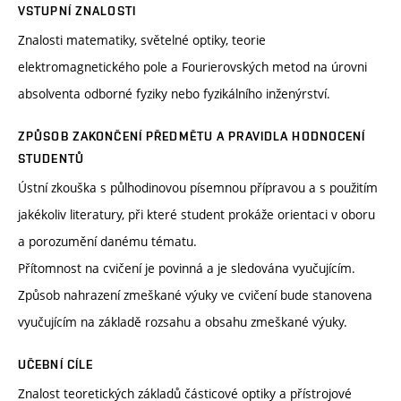
VSTUPNÍ ZNALOSTI
Znalosti matematiky, světelné optiky, teorie
elektromagnetického pole a Fourierovských metod na úrovni
absolventa odborné fyziky nebo fyzikálního inženýrství.
ZPŮSOB ZAKONČENÍ PŘEDMĚTU A PRAVIDLA HODNOCENÍ
STUDENTŮ
Ústní zkouška s půlhodinovou písemnou přípravou a s použitím
jakékoliv literatury, při které student prokáže orientaci v oboru
a porozumění danému tématu.
Přítomnost na cvičení je povinná a je sledována vyučujícím.
Způsob nahrazení zmeškané výuky ve cvičení bude stanovena
vyučujícím na základě rozsahu a obsahu zmeškané výuky.
UČEBNÍ CÍLE
Znalost teoretických základů částicové optiky a přístrojové