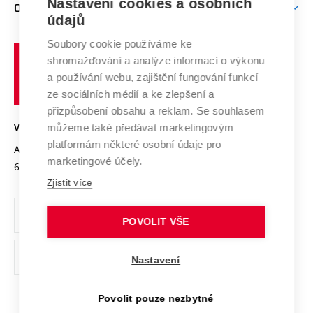
Mezinárodní vědecká rada
Nastavení cookies a osobních
O UNIVERZITĚ
Doktorské studium
Podpora podnikání
E-přihláška
údajů
Zahraniční spolupráce
Systém zajišťování kvality výzkumu
Profil univerzity
Spolupráce se školami
Soubory cookie používáme ke
Vysoké
Výzkumné infrastruktury
shromažďování a analýze informací o výkonu
Udržitelná univerzita
učení
Služby univerzity
Transfer znalostí
a používání webu, zajištění fungování funkcí
technické
Podnikavá univerzita / ContriBUTe
Mezinárodní dohody
ze sociálních médií a ke zlepšení a
Open Science
v
Bezpečná univerzita
přizpůsobení obsahu a reklam. Se souhlasem
Univerzitní sítě
Brně
Projekty
můžeme také předávat marketingovým
VYSOKÉ UČENÍ TECHNICKÉ V BRNĚ
Vyznamenání
platformám některé osobní údaje pro
Projekty ze strukturálních fondů
Antonínská 548/1
www.vut.cz
marketingové účely.
Organizační struktura
602 00 Brno
vut@vutbr.cz
Specifický výzkum
Zjistit více
Úřední deska
Ochrana osobních údajů
POVOLIT VŠE
(externí
Pracovní příležitosti
Nastavení
odkaz)
Podpora a rozvoj zaměstnanců a studujících
Povolit pouze nezbytné
Rovné příležitosti