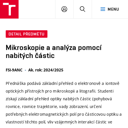
VUT
PŘIHLÁSIT
HLEDAT
MENU
SE
DETAIL PŘEDMĚTU
Mikroskopie a analýza pomocí
nabitých částic
FSI-9ANC
Ak. rok: 2024/2025
Přednáška podává základní přehled o elektronově a iontově
optických přístrojích pro mikroskopii a litografii. Studenti
získají základní přehled optiky nabitých částic (pohybová
rovnice, rovnice trajektorie, vady zobrazení, určení
potřebných elektromagnetických polí pro částicovou optiku a
vlastností těchto polí, vliv vzájemných interakcí částic ve