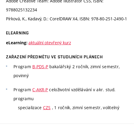
Adobe Creative Team: Adobe Illustrator CS5, ISBN:
9788025132234
Pírková, K., Kadavý, D.: CorelDRAW X4, ISBN: 978-80-251-2490-1
ELEARNING
aktuální otevřený kurz
eLearning:
ZAŘAZENÍ PŘEDMĚTU VE STUDIJNÍCH PLÁNECH
Program
B-PDS-P
bakalářský 2 ročník, zimní semestr,
povinný
Program
C-AKR-P
celoživotní vzdělávání v akr. stud.
programu
specializace
CZS
, 1 ročník, zimní semestr, volitelný