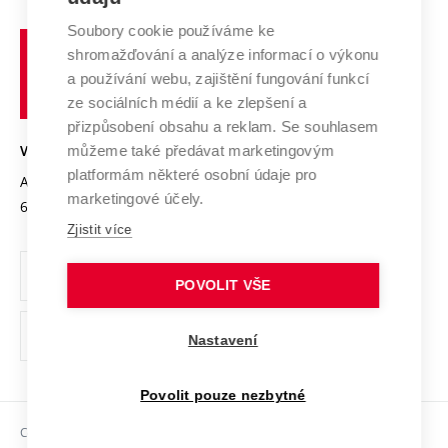
Systém zajišťování kvality výzkumu
Profil univerzity
Spolupráce se školami
Soubory cookie používáme ke
Vysoké
Výzkumné infrastruktury
shromažďování a analýze informací o výkonu
Udržitelná univerzita
učení
Služby univerzity
Transfer znalostí
a používání webu, zajištění fungování funkcí
technické
Podnikavá univerzita / ContriBUTe
Mezinárodní dohody
ze sociálních médií a ke zlepšení a
Open Science
v
Bezpečná univerzita
přizpůsobení obsahu a reklam. Se souhlasem
Univerzitní sítě
Brně
Projekty
můžeme také předávat marketingovým
VYSOKÉ UČENÍ TECHNICKÉ V BRNĚ
Vyznamenání
platformám některé osobní údaje pro
Projekty ze strukturálních fondů
Antonínská 548/1
www.vut.cz
marketingové účely.
Organizační struktura
602 00 Brno
vut@vutbr.cz
Specifický výzkum
Zjistit více
Úřední deska
Ochrana osobních údajů
POVOLIT VŠE
(externí
Pracovní příležitosti
Nastavení
odkaz)
Podpora a rozvoj zaměstnanců a studujících
Povolit pouze nezbytné
Rovné příležitosti
Copyright © 2026 VUT
Sociální bezpečí