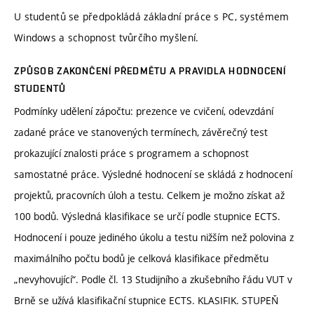
U studentů se předpokládá základní práce s PC, systémem
Windows a schopnost tvůrčího myšlení.
ZPŮSOB ZAKONČENÍ PŘEDMĚTU A PRAVIDLA HODNOCENÍ
STUDENTŮ
Podmínky udělení zápočtu: prezence ve cvičení, odevzdání
zadané práce ve stanovených termínech, závěrečný test
prokazující znalosti práce s programem a schopnost
samostatné práce. Výsledné hodnocení se skládá z hodnocení
projektů, pracovních úloh a testu. Celkem je možno získat až
100 bodů. Výsledná klasifikace se určí podle stupnice ECTS.
Hodnocení i pouze jediného úkolu a testu nižším než polovina z
maximálního počtu bodů je celková klasifikace předmětu
„nevyhovující“. Podle čl. 13 Studijního a zkušebního řádu VUT v
Brně se užívá klasifikační stupnice ECTS. KLASIFIK. STUPEŇ