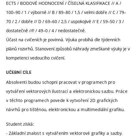
ECTS / BODOVÉ HODNOCENÍ / ČÍSELNÁ KLASIFIKACE // A /
100–90 / 1 / výborně // B / 89–80 / 1,5 / velmi dobře // C / 79–
70 / 2 / dobře // D / 69–60 / 2,5 / uspokojivě // E / 59–50 / 3 /
dostatečně //F / 49–0 / 4 / nedostatečně.
Účast na cvičeních je povinná. Výuka probíhá dle týdenních
plánů rozvrhů. Stanovení způsobů náhrady zmeškané výuky je v
kompetenci vedoucího cvičení.
UČEBNÍ CÍLE
Absolventi budou schopni pracovat v programech pro
vytváření vektorových ilustrací a elektronickou sazbu. Práce
v těchto programech povede k vytvoření 2D grafických
návrhů pro tištěnou, elektronickou a multimediální grafiku.
Student získá:
- Základní znalost s vytvářením vektorové grafiky a sazby.