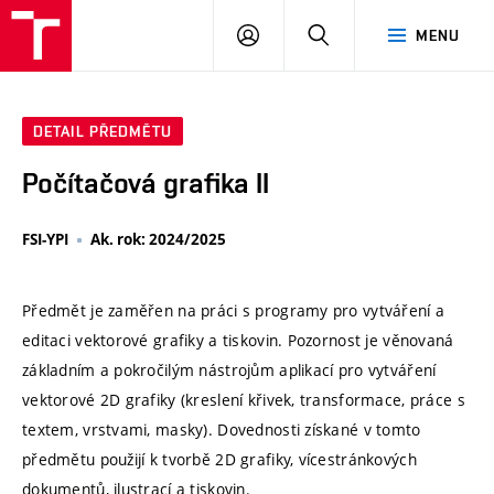
VUT
PŘIHLÁSIT
HLEDAT
MENU
SE
DETAIL PŘEDMĚTU
Počítačová grafika II
FSI-YPI
Ak. rok: 2024/2025
Předmět je zaměřen na práci s programy pro vytváření a
editaci vektorové grafiky a tiskovin. Pozornost je věnovaná
základním a pokročilým nástrojům aplikací pro vytváření
vektorové 2D grafiky (kreslení křivek, transformace, práce s
textem, vrstvami, masky). Dovednosti získané v tomto
předmětu použijí k tvorbě 2D grafiky, vícestránkových
dokumentů, ilustrací a tiskovin.