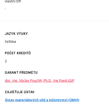
vlastní DP.
.
JAZYK VÝUKY
čeština
POČET KREDITŮ
2
GARANT PŘEDMĚTU
doc. Ing. Václav Pouchlý, Ph.D., Ing.Paed.IGIP
ZAJIŠŤUJE ÚSTAV
Ústav materiálových věd a inženýrství (ÚMVI)