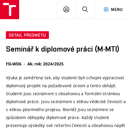
VUT
PŘIHLÁSIT
HLEDAT
MENU
SE
DETAIL PŘEDMĚTU
Seminář k diplomové práci (M-MTI)
FSI-WD6
Ak. rok: 2024/2025
Výuka je zaměřena tak, aby studenti byli schopni vypracovat
diplomový projekt na požadované úrovni a tento obhájit.
Studenti jsou seznámeni s obsahovou a formální stránkou
diplomové práce. Jsou seznámeni s etikou vědecké činnosti a
s etikou písemného projevu. Rovněž jsou seznámeni se
způsobem obhajoby diplomové práce. Každý student
presentuje výsledky své rešeršní činnosti a obsahovou náplň