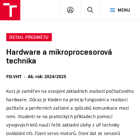
VUT
PŘIHLÁSIT
HLEDAT
MENU
SE
DETAIL PŘEDMĚTU
Hardware a mikroprocesorová
technika
FSI-VHT
Ak. rok: 2024/2025
Kurz je zaměřen na osvojení základních znalostí počítačového
hardware. Důraz je kladen na princip fungování a realizaci
počítače a periferních zařízení a způsobů komunikace mezi
nimi. Studenti se na praktických příkladech pomocí
vývojových kitů naučí řešit základní úlohy z uP techniky
(ovládání I/O, řízení servo motorů, čtení dat ze senzorů