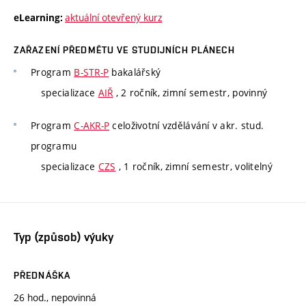
aktuální otevřený kurz
eLearning:
ZAŘAZENÍ PŘEDMĚTU VE STUDIJNÍCH PLÁNECH
Program
B-STR-P
bakalářský
specializace
AIŘ
, 2 ročník, zimní semestr, povinný
Program
C-AKR-P
celoživotní vzdělávání v akr. stud.
programu
specializace
CZS
, 1 ročník, zimní semestr, volitelný
Typ (způsob) výuky
PŘEDNÁŠKA
26 hod., nepovinná