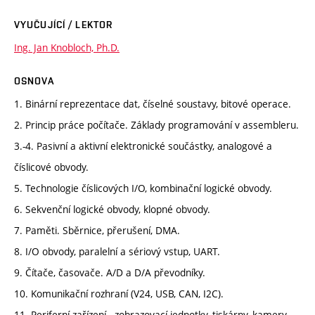
VYUČUJÍCÍ / LEKTOR
Ing. Jan Knobloch, Ph.D.
OSNOVA
1. Binární reprezentace dat, číselné soustavy, bitové operace.
2. Princip práce počítače. Základy programování v assembleru.
3.-4. Pasivní a aktivní elektronické součástky, analogové a
číslicové obvody.
5. Technologie číslicových I/O, kombinační logické obvody.
6. Sekvenční logické obvody, klopné obvody.
7. Paměti. Sběrnice, přerušení, DMA.
8. I/O obvody, paralelní a sériový vstup, UART.
9. Čítače, časovače. A/D a D/A převodníky.
10. Komunikační rozhraní (V24, USB, CAN, I2C).
11. Periferní zařízení - zobrazovací jednotky, tiskárny, kamery,