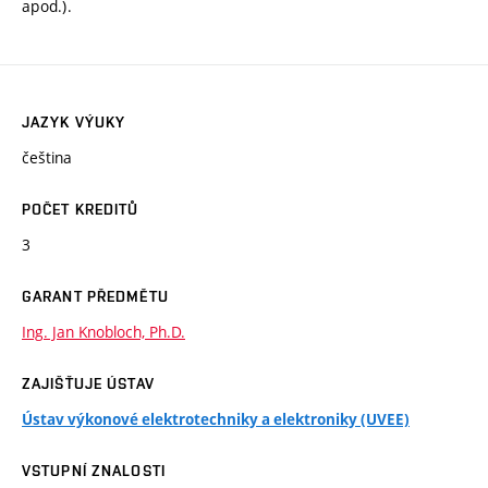
apod.).
JAZYK VÝUKY
čeština
POČET KREDITŮ
3
GARANT PŘEDMĚTU
Ing. Jan Knobloch, Ph.D.
ZAJIŠŤUJE ÚSTAV
Ústav výkonové elektrotechniky a elektroniky (UVEE)
VSTUPNÍ ZNALOSTI