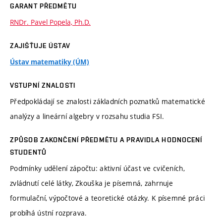
GARANT PŘEDMĚTU
RNDr. Pavel Popela, Ph.D.
ZAJIŠŤUJE ÚSTAV
Ústav matematiky (ÚM)
VSTUPNÍ ZNALOSTI
Předpokládají se znalosti základních poznatků matematické
analýzy a lineární algebry v rozsahu studia FSI.
ZPŮSOB ZAKONČENÍ PŘEDMĚTU A PRAVIDLA HODNOCENÍ
STUDENTŮ
Podmínky udělení zápočtu: aktivní účast ve cvičeních,
zvládnutí celé látky, Zkouška je písemná, zahrnuje
formulační, výpočtové a teoretické otázky. K písemné práci
probíhá ústní rozprava.