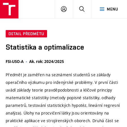
VUT
PŘIHLÁSIT
HLEDAT
MENU
SE
DETAIL PŘEDMĚTU
Statistika a optimalizace
FSI-USO-A
Ak. rok: 2024/2025
Předmět je zaměřen na seznámení studentů se základy
operačního výzkumu pro inženýrské problémy. V první části
uvádí základy teorie pravděpodobnosti a klíčové principy
matematické statistiky (metody popisné statistiky, odhady
parametrů, testování statistických hypotéz, lineární regresní
analýza). Úlohy na procvičení látky jsou orientovány na
praktické aplikace ve strojírenských oborech. Druhá část se