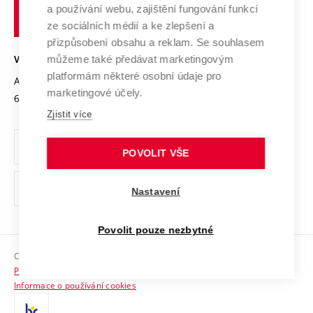
Služby univerzity
Transfer znalostí
a používání webu, zajištění fungování funkcí
technické
Podnikavá univerzita / ContriBUTe
Mezinárodní dohody
ze sociálních médií a ke zlepšení a
Open Science
v
Bezpečná univerzita
přizpůsobení obsahu a reklam. Se souhlasem
Univerzitní sítě
Brně
Projekty
můžeme také předávat marketingovým
VYSOKÉ UČENÍ TECHNICKÉ V BRNĚ
Vyznamenání
platformám některé osobní údaje pro
Projekty ze strukturálních fondů
Antonínská 548/1
www.vut.cz
marketingové účely.
Organizační struktura
602 00 Brno
vut@vutbr.cz
Specifický výzkum
Zjistit více
Úřední deska
Ochrana osobních údajů
POVOLIT VŠE
(externí
Pracovní příležitosti
Nastavení
odkaz)
Podpora a rozvoj zaměstnanců a studujících
Povolit pouze nezbytné
Rovné příležitosti
Copyright © 2026 VUT
Sociální bezpečí
Prohlášení o přístupnosti
HR Award
Informace o používání cookies