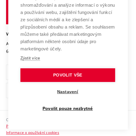
Vysoké
Výzkumné infrastruktury
shromažďování a analýze informací o výkonu
Udržitelná univerzita
učení
Služby univerzity
Transfer znalostí
a používání webu, zajištění fungování funkcí
technické
Podnikavá univerzita / ContriBUTe
Mezinárodní dohody
ze sociálních médií a ke zlepšení a
Open Science
v
Bezpečná univerzita
přizpůsobení obsahu a reklam. Se souhlasem
Univerzitní sítě
Brně
Projekty
můžeme také předávat marketingovým
VYSOKÉ UČENÍ TECHNICKÉ V BRNĚ
Vyznamenání
platformám některé osobní údaje pro
Projekty ze strukturálních fondů
Antonínská 548/1
www.vut.cz
marketingové účely.
Organizační struktura
602 00 Brno
vut@vutbr.cz
Specifický výzkum
Zjistit více
Úřední deska
Ochrana osobních údajů
POVOLIT VŠE
(externí
Pracovní příležitosti
Nastavení
odkaz)
Podpora a rozvoj zaměstnanců a studujících
Povolit pouze nezbytné
Rovné příležitosti
Copyright © 2026 VUT
Sociální bezpečí
Prohlášení o přístupnosti
HR Award
Informace o používání cookies