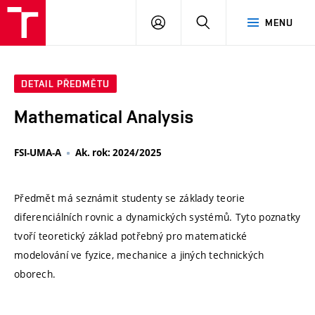
VUT
PŘIHLÁSIT
HLEDAT
MENU
SE
DETAIL PŘEDMĚTU
Mathematical Analysis
FSI-UMA-A
Ak. rok: 2024/2025
Předmět má seznámit studenty se základy teorie
diferenciálních rovnic a dynamických systémů. Tyto poznatky
tvoří teoretický základ potřebný pro matematické
modelování ve fyzice, mechanice a jiných technických
oborech.