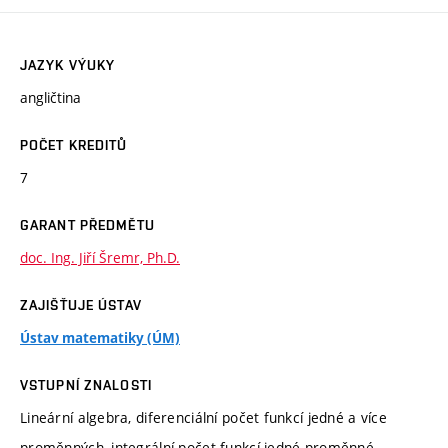
JAZYK VÝUKY
angličtina
POČET KREDITŮ
7
GARANT PŘEDMĚTU
doc. Ing. Jiří Šremr, Ph.D.
ZAJIŠŤUJE ÚSTAV
Ústav matematiky (ÚM)
VSTUPNÍ ZNALOSTI
Lineární algebra, diferenciální počet funkcí jedné a více
proměnných, integrální počet funkcí jedné proměnné,