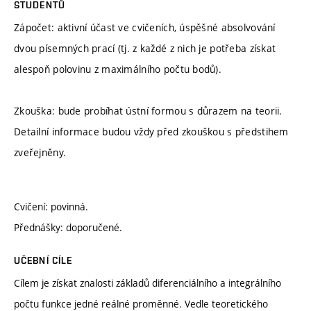
STUDENTŮ
Zápočet: aktivní účast ve cvičeních, úspěšné absolvování
dvou písemných prací (tj. z každé z nich je potřeba získat
alespoň polovinu z maximálního počtu bodů).
Zkouška: bude probíhat ústní formou s důrazem na teorii.
Detailní informace budou vždy před zkouškou s předstihem
zveřejněny.
Cvičení: povinná.
Přednášky: doporučené.
UČEBNÍ CÍLE
Cílem je získat znalosti základů diferenciálního a integrálního
počtu funkce jedné reálné proměnné. Vedle teoretického