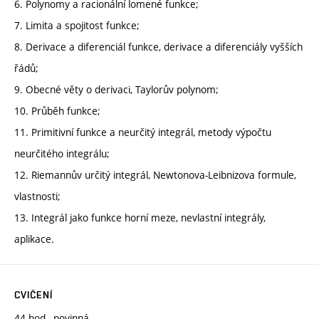
6. Polynomy a racionální lomené funkce;
7. Limita a spojitost funkce;
8. Derivace a diferenciál funkce, derivace a diferenciály vyšších
řádů;
9. Obecné věty o derivaci, Taylorův polynom;
10. Průběh funkce;
11. Primitivní funkce a neurčitý integrál, metody výpočtu
neurčitého integrálu;
12. Riemannův určitý integrál, Newtonova-Leibnizova formule,
vlastnosti;
13. Integrál jako funkce horní meze, nevlastní integrály,
aplikace.
CVIČENÍ
44 hod., povinná