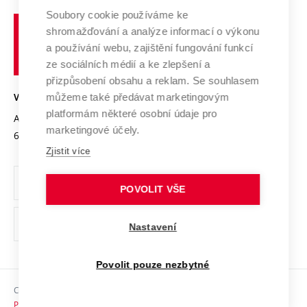
Profil univerzity
Spolupráce se školami
Soubory cookie používáme ke
Vysoké
Výzkumné infrastruktury
shromažďování a analýze informací o výkonu
Udržitelná univerzita
učení
Služby univerzity
Transfer znalostí
a používání webu, zajištění fungování funkcí
technické
Podnikavá univerzita / ContriBUTe
Mezinárodní dohody
ze sociálních médií a ke zlepšení a
Open Science
v
Bezpečná univerzita
přizpůsobení obsahu a reklam. Se souhlasem
Univerzitní sítě
Brně
Projekty
můžeme také předávat marketingovým
VYSOKÉ UČENÍ TECHNICKÉ V BRNĚ
Vyznamenání
platformám některé osobní údaje pro
Projekty ze strukturálních fondů
Antonínská 548/1
www.vut.cz
marketingové účely.
Organizační struktura
602 00 Brno
vut@vutbr.cz
Specifický výzkum
Zjistit více
Úřední deska
Ochrana osobních údajů
POVOLIT VŠE
(externí
Pracovní příležitosti
Nastavení
odkaz)
Podpora a rozvoj zaměstnanců a studujících
Povolit pouze nezbytné
Rovné příležitosti
Copyright © 2026 VUT
Sociální bezpečí
Prohlášení o přístupnosti