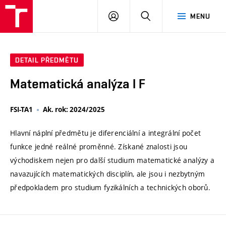
VUT
PŘIHLÁSIT
HLEDAT
MENU
SE
DETAIL PŘEDMĚTU
Matematická analýza I F
FSI-TA1
Ak. rok: 2024/2025
Hlavní náplní předmětu je diferenciální a integrální počet
funkce jedné reálné proměnné. Získané znalosti jsou
východiskem nejen pro další studium matematické analýzy a
navazujících matematických disciplín, ale jsou i nezbytným
předpokladem pro studium fyzikálních a technických oborů.