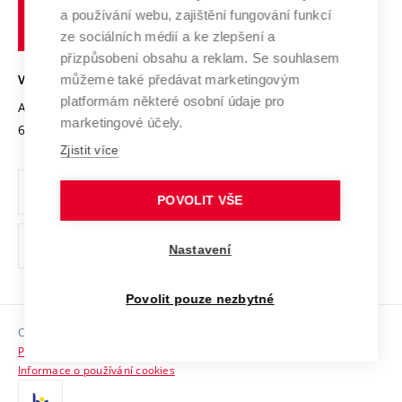
učení
Služby univerzity
Transfer znalostí
a používání webu, zajištění fungování funkcí
technické
Podnikavá univerzita / ContriBUTe
Mezinárodní dohody
ze sociálních médií a ke zlepšení a
Open Science
v
Bezpečná univerzita
přizpůsobení obsahu a reklam. Se souhlasem
Univerzitní sítě
Brně
Projekty
můžeme také předávat marketingovým
VYSOKÉ UČENÍ TECHNICKÉ V BRNĚ
Vyznamenání
platformám některé osobní údaje pro
Projekty ze strukturálních fondů
Antonínská 548/1
www.vut.cz
marketingové účely.
Organizační struktura
602 00 Brno
vut@vutbr.cz
Specifický výzkum
Zjistit více
Úřední deska
Ochrana osobních údajů
POVOLIT VŠE
(externí
Pracovní příležitosti
Nastavení
odkaz)
Podpora a rozvoj zaměstnanců a studujících
Povolit pouze nezbytné
Rovné příležitosti
Copyright © 2026 VUT
Sociální bezpečí
Prohlášení o přístupnosti
HR Award
Informace o používání cookies