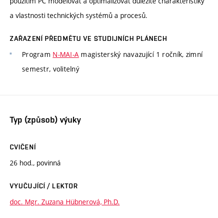
použitím PC modelovat a optimalizovat důležité charakteristiky
a vlastnosti technických systémů a procesů.
ZAŘAZENÍ PŘEDMĚTU VE STUDIJNÍCH PLÁNECH
Program
N-MAI-A
magisterský navazující 1 ročník, zimní
semestr, volitelný
Typ (způsob) výuky
CVIČENÍ
26 hod., povinná
VYUČUJÍCÍ / LEKTOR
doc. Mgr. Zuzana Hübnerová, Ph.D.