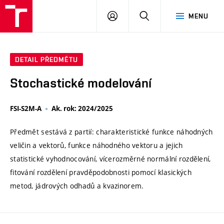
VUT
PŘIHLÁSIT
HLEDAT
MENU
SE
DETAIL PŘEDMĚTU
Stochastické modelování
FSI-S2M-A
Ak. rok: 2024/2025
Předmět sestává z partií: charakteristické funkce náhodných
veličin a vektorů, funkce náhodného vektoru a jejich
statistické vyhodnocování, vícerozměrné normální rozdělení,
fitování rozdělení pravděpodobnosti pomocí klasických
metod, jádrových odhadů a kvazinorem.