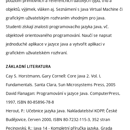
použitím primitivních a referenčních datových typů, tříd a
objektů, výjimek, vláken aj. Seznámení s Java Virtual Machine či
grafickým uživatelským rozhraním vhodným pro Java.
Studenti získají znalosti programovacího jazyka Java, vč.
objektově orientovaného programování. Naučí se napsat
jednoduché aplikace v jazyce Java a vytvořit aplikaci v
grafickém uživatelském rozhraní.
ZÁKLADNÍ LITERATURA
Cay S. Horstmann, Gary Cornell: Core Java 2. Vol. I,
Fundamentals. Santa Clara, Sun Microsystems Press, 2005
David Flanagan: Programování v jazyce Java. ComputerPress,
1997, ISBN 80-85896-78-8
Herout, P.: Učebnice jazyka Java. Nakladatelství KOPP, České
Budějovice, červen 2000, ISBN 80-7232-115-3, 352 stran
Pecinovský, R.: Java 14 - Kompletní příručka jazyka. Grada