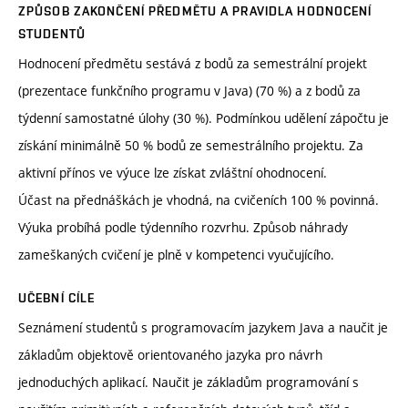
ZPŮSOB ZAKONČENÍ PŘEDMĚTU A PRAVIDLA HODNOCENÍ
STUDENTŮ
Hodnocení předmětu sestává z bodů za semestrální projekt
(prezentace funkčního programu v Java) (70 %) a z bodů za
týdenní samostatné úlohy (30 %). Podmínkou udělení zápočtu je
získání minimálně 50 % bodů ze semestrálního projektu. Za
aktivní přínos ve výuce lze získat zvláštní ohodnocení.
Účast na přednáškách je vhodná, na cvičeních 100 % povinná.
Výuka probíhá podle týdenního rozvrhu. Způsob náhrady
zameškaných cvičení je plně v kompetenci vyučujícího.
UČEBNÍ CÍLE
Seznámení studentů s programovacím jazykem Java a naučit je
základům objektově orientovaného jazyka pro návrh
jednoduchých aplikací. Naučit je základům programování s