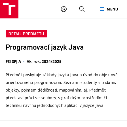
VUT
PŘIHLÁSIT
HLEDAT
MENU
SE
DETAIL PŘEDMĚTU
Programovací jazyk Java
FSI-SPJ-A
Ak. rok: 2024/2025
Předmět poskytuje základy jazyka Java a úvod do objektově
orientovaného programování. Seznámí studenty s třídami,
objekty, pojmem dědičnosti, mapováním, aj. Předmět
představí práci se soubory, s grafickým prostředím či
techniku návrhu jednoduchých aplikací v jazyce Java.