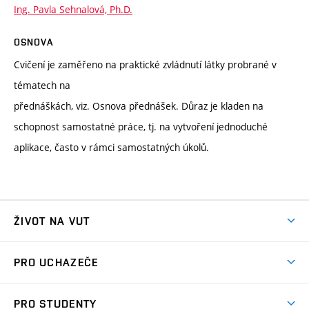
Ing. Pavla Sehnalová, Ph.D.
OSNOVA
Cvičení je zaměřeno na praktické zvládnutí látky probrané v
tématech na
přednáškách, viz. Osnova přednášek. Důraz je kladen na
schopnost samostatné práce, tj. na vytvoření jednoduché
aplikace, často v rámci samostatných úkolů.
ŽIVOT NA VUT
Atmosféra VUT
PRO UCHAZEČE
Prostory školy
Proč na VUT
Koleje
PRO STUDENTY