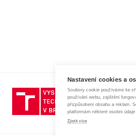
Nastavení cookies a o
Soubory cookie používáme ke sh
Vysoké
používání webu, zajištění fungová
učení
přizpůsobení obsahu a reklam.
technické
platformám některé osobní údaje
v
Brně
Zjistit více