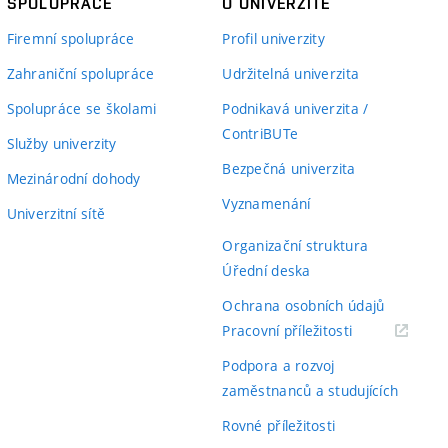
SPOLUPRÁCE
O UNIVERZITĚ
Firemní spolupráce
Profil univerzity
Zahraniční spolupráce
Udržitelná univerzita
Spolupráce se školami
Podnikavá univerzita /
ContriBUTe
Služby univerzity
Bezpečná univerzita
Mezinárodní dohody
Vyznamenání
Univerzitní sítě
Organizační struktura
Úřední deska
Ochrana osobních údajů
(externí
Pracovní příležitosti
odkaz)
Podpora a rozvoj
zaměstnanců a studujících
Rovné příležitosti