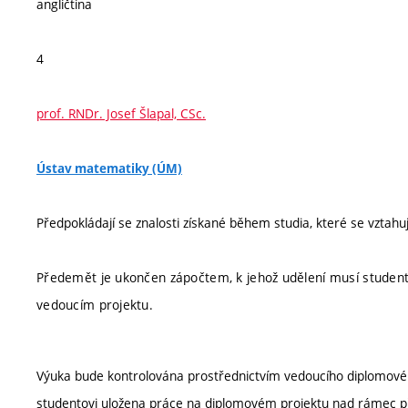
angličtina
4
prof. RNDr. Josef Šlapal, CSc.
Ústav matematiky (ÚM)
Předpokládají se znalosti získané během studia, které se vztahu
Předemět je ukončen zápočtem, k jehož udělení musí student
vedoucím projektu.
Výuka bude kontrolována prostřednictvím vedoucího diplomové 
studentovi uložena práce na diplomovém projektu nad rámec 