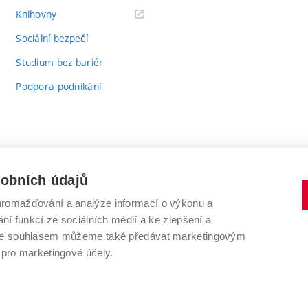
(externí
Knihovny
odkaz)
Sociální bezpečí
Studium bez bariér
Podpora podnikání
sobních údajů
romažďování a analýze informací o výkonu a
VYSOKÉ UČENÍ TECHNICKÉ V BRNĚ
ní funkcí ze sociálních médií a ke zlepšení a
Antonínská 548/1
www.vut.cz
 Se souhlasem můžeme také předávat marketingovým
602 00 Brno
vut@vutbr.cz
 pro marketingové účely.