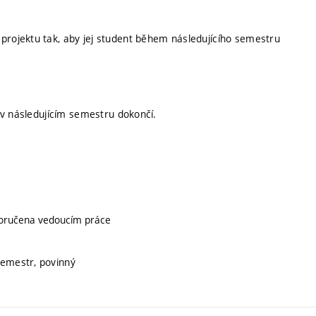
rojektu tak, aby jej student během následujícího semestru
 v následujícím semestru dokončí.
doporučena vedoucím práce
semestr, povinný