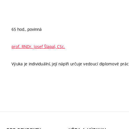
65 hod., povinná
prof. RNDr. Josef Šlapal, CSc.
Výuka je individuální, její náplň určuje vedoucí diplomové prác