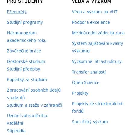
PRO STUDENTY
VĚDA A VÝZKUM
Předměty
Věda a výzkum na VUT
Studijní programy
Podpora excelence
Harmonogram
Mezinárodní vědecká rada
akademického roku
Systém zajišťování kvality
Závěrečné práce
výzkumu
Doktorské studium
Výzkumné infrastruktury
Studijní předpisy
Transfer znalostí
Poplatky za studium
Open Science
Zpracování osobních údajů
Projekty
studentů
Projekty ze strukturálních
Studium a stáže v zahraničí
fondů
Uznání zahraničního
Specifický výzkum
vzdělání
Stipendia