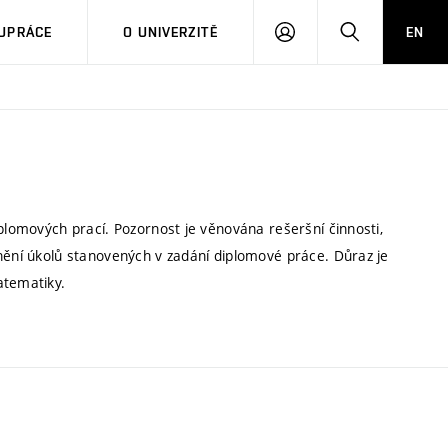
PŘIHLÁSIT
HLEDAT
UPRÁCE
O UNIVERZITĚ
EN
SE
iplomových prací. Pozornost je věnována rešeršní činnosti,
lnění úkolů stanovených v zadání diplomové práce. Důraz je
atematiky.