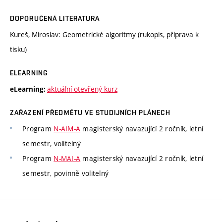
DOPORUČENÁ LITERATURA
Kureš, Miroslav: Geometrické algoritmy (rukopis, příprava k
tisku)
ELEARNING
aktuální otevřený kurz
eLearning:
ZAŘAZENÍ PŘEDMĚTU VE STUDIJNÍCH PLÁNECH
Program
N-AIM-A
magisterský navazující 2 ročník, letní
semestr, volitelný
Program
N-MAI-A
magisterský navazující 2 ročník, letní
semestr, povinně volitelný