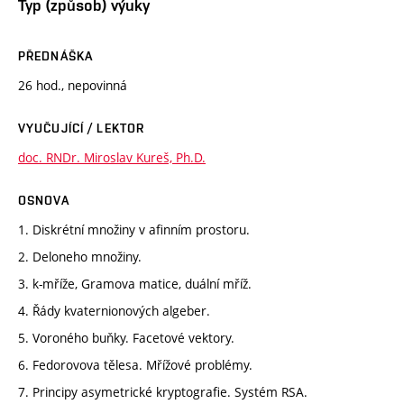
Typ (způsob) výuky
PŘEDNÁŠKA
26 hod., nepovinná
VYUČUJÍCÍ / LEKTOR
doc. RNDr. Miroslav Kureš, Ph.D.
OSNOVA
1. Diskrétní množiny v afinním prostoru.
2. Deloneho množiny.
3. k-mříže, Gramova matice, duální mříž.
4. Řády kvaternionových algeber.
5. Voroného buňky. Facetové vektory.
6. Fedorovova tělesa. Mřížové problémy.
7. Principy asymetrické kryptografie. Systém RSA.