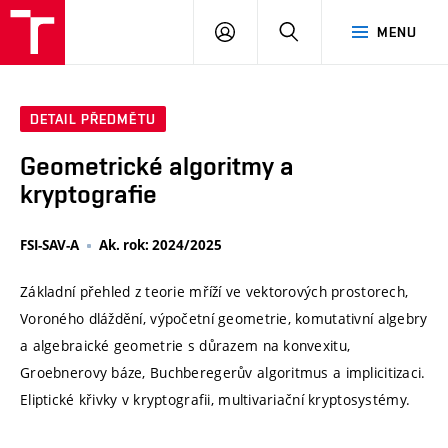
VUT
PŘIHLÁSIT
HLEDAT
MENU
SE
DETAIL PŘEDMĚTU
Geometrické algoritmy a
kryptografie
FSI-SAV-A
Ak. rok: 2024/2025
Základní přehled z teorie mříží ve vektorových prostorech,
Voroného dláždění, výpočetní geometrie, komutativní algebry
a algebraické geometrie s důrazem na konvexitu,
Groebnerovy báze, Buchberegerův algoritmus a implicitizaci.
Eliptické křivky v kryptografii, multivariační kryptosystémy.