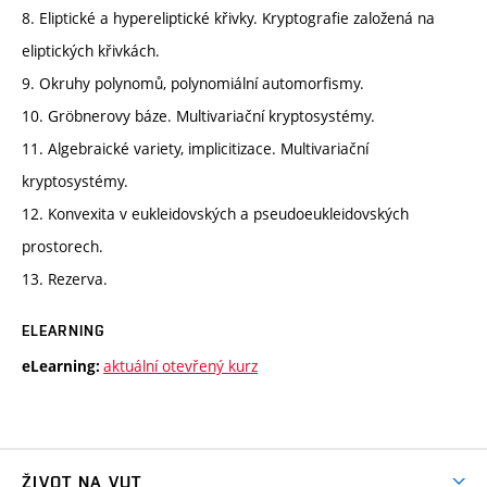
8. Eliptické a hypereliptické křivky. Kryptografie založená na
eliptických křivkách.
9. Okruhy polynomů, polynomiální automorfismy.
10. Gröbnerovy báze. Multivariační kryptosystémy.
11. Algebraické variety, implicitizace. Multivariační
kryptosystémy.
12. Konvexita v eukleidovských a pseudoeukleidovských
prostorech.
13. Rezerva.
ELEARNING
aktuální otevřený kurz
eLearning:
ŽIVOT NA VUT