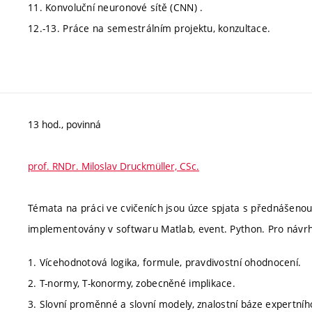
11. Konvoluční neuronové sítě (CNN) .
12.-13. Práce na semestrálním projektu, konzultace.
13 hod., povinná
prof. RNDr. Miloslav Druckmüller, CSc.
Témata na práci ve cvičeních jsou úzce spjata s přednášenou 
implementovány v softwaru Matlab, event. Python. Pro návr
1. Vícehodnotová logika, formule, pravdivostní ohodnocení.
2. T-normy, T-konormy, zobecněné implikace.
3. Slovní proměnné a slovní modely, znalostní báze expertní