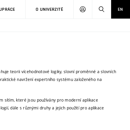
PŘIHLÁSIT
HLEDAT
UPRÁCE
O UNIVERZITĚ
EN
SE
uje teorii vícehodnotové logiky, slovní proměnné a slovních
praktické navržení expertního systému založeného na
 sítím, které jsou používány pro moderní aplikace
gií, dále s různými druhy a jejich použití pro aplikace