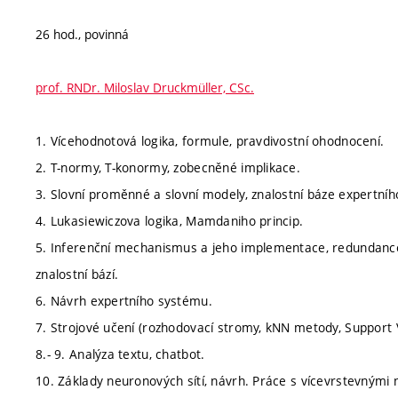
26 hod., povinná
prof. RNDr. Miloslav Druckmüller, CSc.
1. Vícehodnotová logika, formule, pravdivostní ohodnocení.
2. T-normy, T-konormy, zobecněné implikace.
3. Slovní proměnné a slovní modely, znalostní báze expertní
4. Lukasiewiczova logika, Mamdaniho princip.
5. Inferenční mechanismus a jeho implementace, redundance a
znalostní bází.
6. Návrh expertního systému.
7. Strojové učení (rozhodovací stromy, kNN metody, Support 
8.- 9. Analýza textu, chatbot.
10. Základy neuronových sítí, návrh. Práce s vícevrstevnými