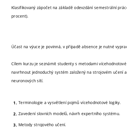
Klasifikovaný zápočet na základě odevzdání semestrální prác
procent).
Účast na výuce je povinná, v případě absence je nutné vypra
Cílem kurzu je seznámit studenty s metodami vícehodnotové l
navrhnout jednoduchý systém založený na strojovém učení a 
neuronových sítí.
Terminologie a vysvětlení pojmů vícehodnotové logiky.
Zavedení slovních modelů, návrh expertního systému.
Metody strojového učení.