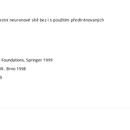
lastní neuronové sítě bez i s použitím předtrénovaných
al Foundations, Springer 1999
IR , Brno 1998
99