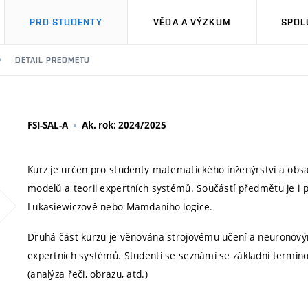
PRO STUDENTY
VĚDA A VÝZKUM
SPOL
DETAIL PŘEDMĚTU
FSI-SAL-A
Ak. rok: 2024/2025
Kurz je určen pro studenty matematického inženýrství a obsah
modelů a teorii expertních systémů. Součástí předmětu je i 
Lukasiewiczově nebo Mamdaniho logice.
Druhá část kurzu je věnována strojovému učení a neuronovým
expertních systémů. Studenti se seznámí se základní terminolo
(analýza řeči, obrazu, atd.)