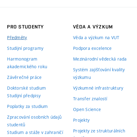
PRO STUDENTY
VĚDA A VÝZKUM
Předměty
Věda a výzkum na VUT
Studijní programy
Podpora excelence
Harmonogram
Mezinárodní vědecká rada
akademického roku
Systém zajišťování kvality
Závěrečné práce
výzkumu
Doktorské studium
Výzkumné infrastruktury
Studijní předpisy
Transfer znalostí
Poplatky za studium
Open Science
Zpracování osobních údajů
Projekty
studentů
Projekty ze strukturálních
Studium a stáže v zahraničí