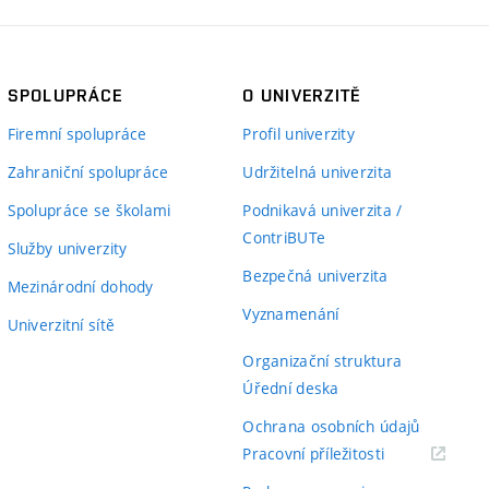
SPOLUPRÁCE
O UNIVERZITĚ
Firemní spolupráce
Profil univerzity
Zahraniční spolupráce
Udržitelná univerzita
Spolupráce se školami
Podnikavá univerzita /
ContriBUTe
Služby univerzity
Bezpečná univerzita
Mezinárodní dohody
Vyznamenání
Univerzitní sítě
Organizační struktura
Úřední deska
Ochrana osobních údajů
(externí
Pracovní příležitosti
odkaz)