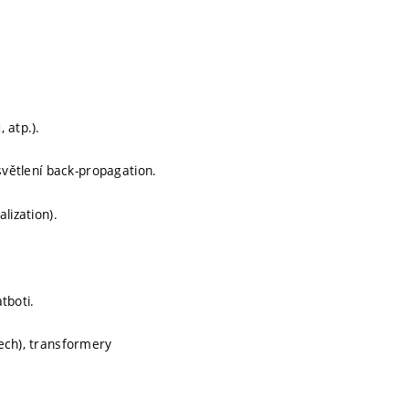
 atp.).
světlení back-propagation.
lization).
atboti.
ech), transformery