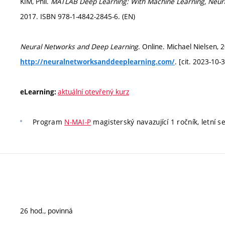
KIM, Phil.
MATLAB Deep Learning: With Machine Learning, Neural 
2017. ISBN 978-1-4842-2845-6. (EN)
Neural Networks and Deep Learning
. Online. Michael Nielsen, 
. [cit. 2023-10-3
http://neuralnetworksanddeeplearning.com/
aktuální otevřený kurz
eLearning:
Program
N-MAI-P
magisterský navazující 1 ročník, letní se
26 hod., povinná