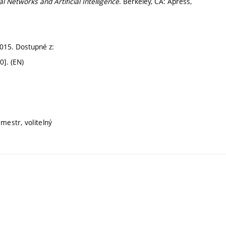
Networks and Artificial Intelligence
. Berkeley, CA: Apress,
2015. Dostupné z:
0]. (EN)
mestr, volitelný