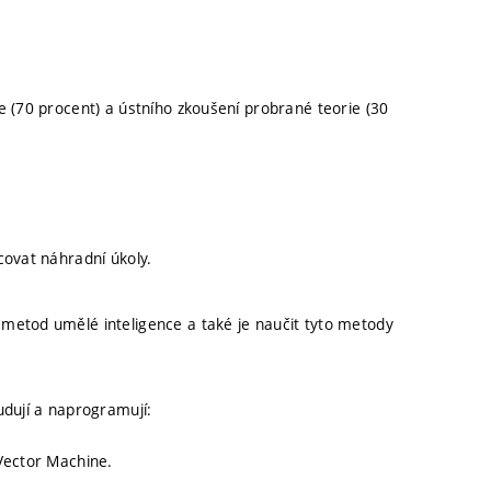
e (70 procent) a ústního zkoušení probrané teorie (30
covat náhradní úkoly.
metod umělé inteligence a také je naučit tyto metody
udují a naprogramují:
Vector Machine.