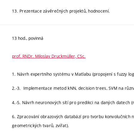
13. Prezentace závěrečných projektů, hodnocení.
13 hod., povinná
prof. RNDr. Miloslav Druckmüller, CSc.
1. Návrh expertního systému v Matlabu (propojení s fuzzy log
2.-3. Implementace metod kNN, decision trees, SVM na různá
4.-5. Návrh neuronových sítí pro predikci na daných datech (
6. Zpracování obrazových databází pro tvorbu konvolučních ne
geometrických tvarů, zvířat).