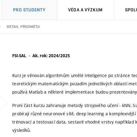
PRO STUDENTY
VĚDA A VÝZKUM
SPOL
DETAIL PŘEDMĚTU
FSI-SAL
Ak. rok: 2024/2025
Kurz je věnován algoritmům umělé inteligence po stránce teor
teoretickým matematickým pozadím jednotlivých oblastí meto
používá Matlab a některé implementace budou prezentovány
První část kurzu zahranuje metody strojového učení - kNN, S
probírají různé neuronové sítě, deep learning a komplexnější
trénovací a testovací data, sestavit vhodné vrstvy například 
výsledků.