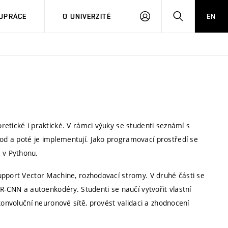
PŘIHLÁSIT
HLEDAT
UPRÁCE
O UNIVERZITĚ
EN
SE
etické i praktické. V rámci výuky se studenti seznámí s
d a poté je implementují. Jako programovací prostředí se
 v Pythonu.
upport Vector Machine, rozhodovací stromy. V druhé části se
 R-CNN a autoenkodéry. Studenti se naučí vytvořit vlastní
konvoluční neuronové sítě, provést validaci a zhodnocení