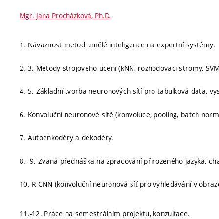
Mgr. Jana Procházková, Ph.D.
1. Návaznost metod umělé inteligence na expertní systémy.
2.-3. Metody strojového učení (kNN, rozhodovací stromy, SVM,
4.-5. Základní tvorba neuronových sítí pro tabulková data, vy
6. Konvoluční neuronové sítě (konvoluce, pooling, batch norma
7. Autoenkodéry a dekodéry.
8.- 9. Zvaná přednáška na zpracování přirozeného jazyka, ch
10. R-CNN (konvoluční neuronová síť pro vyhledávání v obraz
11.-12. Práce na semestrálním projektu, konzultace.