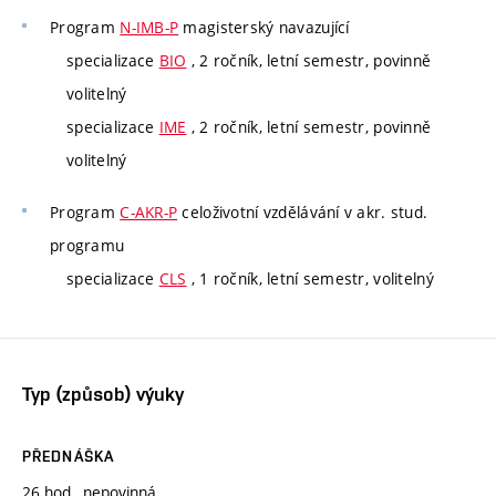
Program
N-IMB-P
magisterský navazující
specializace
BIO
, 2 ročník, letní semestr, povinně
volitelný
specializace
IME
, 2 ročník, letní semestr, povinně
volitelný
Program
C-AKR-P
celoživotní vzdělávání v akr. stud.
programu
specializace
CLS
, 1 ročník, letní semestr, volitelný
Typ (způsob) výuky
PŘEDNÁŠKA
26 hod., nepovinná