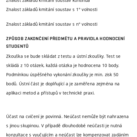
Znalost základů kmitání soustav kontinua
Znalost základů kmitání soustav s 1° volnosti
Znalost základů kmitání soustav s n° volnosti
ZPŮSOB ZAKONČENÍ PŘEDMĚTU A PRAVIDLA HODNOCENÍ
STUDENTŮ
Zkouška se bude skládat z testu a ústní zkoušky. Test se
skládá z 10 otázek, každá otázka je hodnocena 10 body.
Podmínkou úspěšného vykonání zkoušky je min. zisk 50
bodů. Ústní část je doplňující a je zaměřena zejména na
aplikaci metod a přístupů v technické praxi.
Účast na cvičení je povinná. Neúčast nemůže být nahrazena
s jinou skupinou. V případě dlouhodobé neúčasti je nutná
konzultace s vyučujícím a neúčast lze kompenzovat zadáním