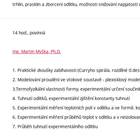
trhlin, prasklin a zborcení odlitku, možnosti snižování napjatosti v
14 hod., povinná
Ing. Martin Myška, Ph.D.
1. Praktické zkoušky zabíhavosti (Curryho spirála, rozdílné tl.destič
2. Modelování proudění ve vtokové soustavě - plexisklový mode
3.Termofyzikální vlastnosti formy, experimentální určení součin
4. Tuhnutí odlitků, experimentální zjištění konstanty tuhnutí
5. Experimentální měření teplotních polí v odlitku a ve formě, 
6. Experimentální měření průběhů teplot v odlitku a v neizolo
7. Průběh tuhnutí experimentálního odlitku