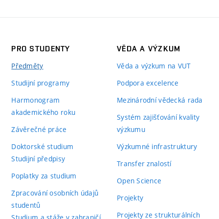
PRO STUDENTY
VĚDA A VÝZKUM
Předměty
Věda a výzkum na VUT
Studijní programy
Podpora excelence
Harmonogram
Mezinárodní vědecká rada
akademického roku
Systém zajišťování kvality
Závěrečné práce
výzkumu
Doktorské studium
Výzkumné infrastruktury
Studijní předpisy
Transfer znalostí
Poplatky za studium
Open Science
Zpracování osobních údajů
Projekty
studentů
Projekty ze strukturálních
Studium a stáže v zahraničí