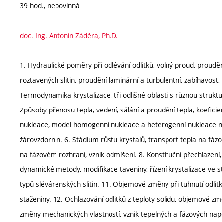
39 hod., nepovinná
doc. Ing. Antonín Záděra, Ph.D.
1. Hydraulické poměry při odlévání odlitků, volný proud, prouděn
roztavených slitin, proudění laminární a turbulentní, zabíhavos
Termodynamika krystalizace, tři odlišné oblasti s různou struktur
Způsoby přenosu tepla, vedení, sálání a proudění tepla, koeficie
nukleace, model homogenní nukleace a heterogenní nukleace na
žárovzdornin. 6. Stádium růstu krystalů, transport tepla na fá
na fázovém rozhraní, vznik odmíšení. 8. Konstituční přechlazení,
dynamické metody, modifikace taveniny, řízení krystalizace ve st
typů slévárenských slitin. 11. Objemové změny při tuhnutí odlitk
staženiny. 12. Ochlazování odlitků z teploty solidu, objemové z
změny mechanických vlastností, vznik tepelných a fázových napětí