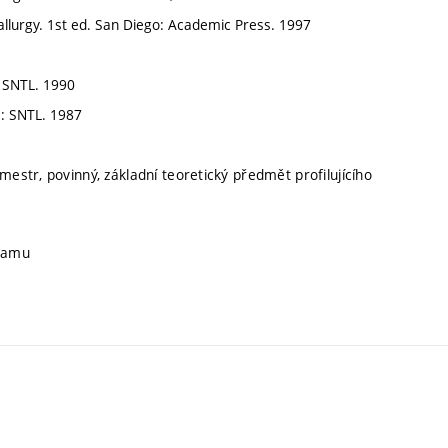
llurgy. 1st ed. San Diego: Academic Press. 1997
a: SNTL. 1990
ha: SNTL. 1987
mestr, povinný, základní teoretický předmět profilujícího
gramu