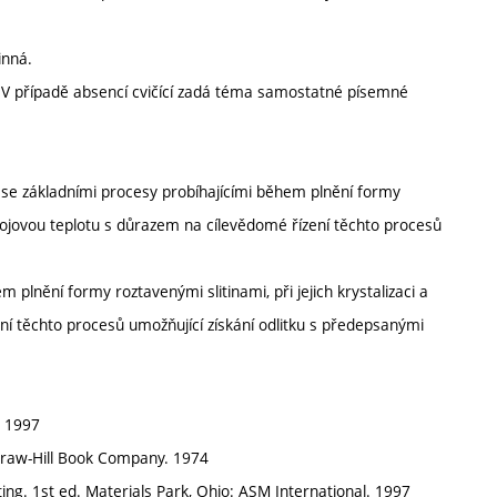
inná.
í. V případě absencí cvičící zadá téma samostatné písemné
se základními procesy probíhajícími během plnění formy
pokojovou teplotu s důrazem na cílevědomé řízení těchto procesů
 plnění formy roztavenými slitinami, při jejich krystalizaci a
ní těchto procesů umožňující získání odlitku s předepsanými
. 1997
cGraw-Hill Book Company. 1974
ing. 1st ed. Materials Park, Ohio: ASM International. 1997