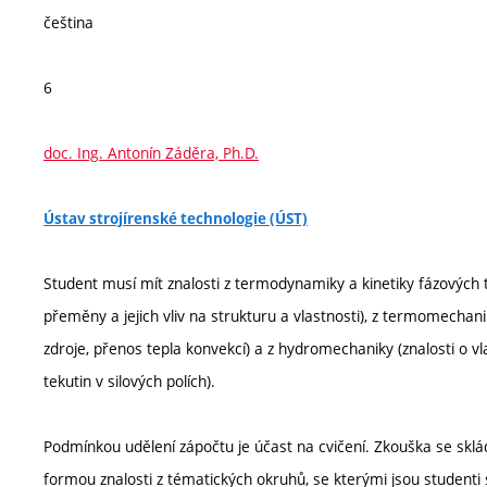
čeština
6
doc. Ing. Antonín Záděra, Ph.D.
Ústav strojírenské technologie (ÚST)
Student musí mít znalosti z termodynamiky a kinetiky fázových 
přeměny a jejich vliv na strukturu a vlastnosti), z termomechani
zdroje, přenos tepla konvekcí) a z hydromechaniky (znalosti o vl
tekutin v silových polích).
Podmínkou udělení zápočtu je účast na cvičení. Zkouška se sklá
formou znalosti z tématických okruhů, se kterými jsou studenti