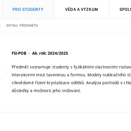
PRO STUDENTY
VĚDA A VÝZKUM
SPOL
DETAIL PŘEDMĚTU
FSI-POB
Ak. rok: 2024/2025
Předmět seznamuje studenty s fyzikálními vlastnostmi roztave
interakcemi mezi taveninou a formou. Modely nukleačního stad
cílevědomé řízení krystalizace odlitků. Analýza pochodů v chl
důsledky a možnosti jeho snižování.