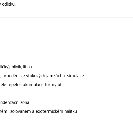
 odlitku.
ky), hliník, litina
l, proudění ve vtokových jamkách + simulace
itele tepelné akumulace formy bf
kondenzační zóna
vaném, izolovaném a exotermickém nálitku