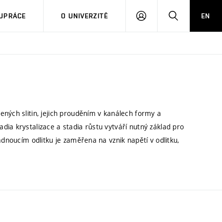
PŘIHLÁSIT
HLEDAT
UPRÁCE
O UNIVERZITĚ
EN
SE
ných slitin, jejich prouděním v kanálech formy a
ia krystalizace a stadia růstu vytváří nutný základ pro
adnoucím odlitku je zaměřena na vznik napětí v odlitku,