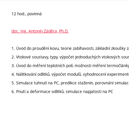
12 hod., povinná
doc. Ing. Antonín Záděra, Ph.D.
1. Úvod do proudění kovu, teorie zabíhavosti, základní zkoušky z
2. Vtokové soustavy, typy, výpočet jednoduchých vtokových sous
3. Úvod do měření teplotních polí, možnosti měření termočlán
4. Nálitkování odlitků, výpočet modulů, vyhodnocení experiment
5. Simulace tuhnutí na PC, predikce staženin, porovnání simul
6. Pnutí a deformace odlitků, simulace napjatosti na PC