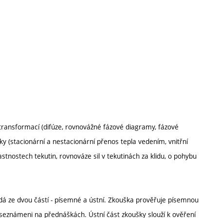
transformací (difúze, rovnovážné fázové diagramy, fázové
ky (stacionární a nestacionární přenos tepla vedením, vnitřní
astnostech tekutin, rovnováze sil v tekutinách za klidu, o pohybu
dá ze dvou částí - písemné a ústní. Zkouška prověřuje písemnou
 seznámeni na přednáškách. Ústní část zkoušky slouží k ověření