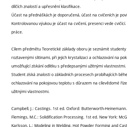
dílčích znalostí a upřesnění klasifikace.
Účast na přednáškách je doporučená, účast na cvičeních je pov
Kontrolovanou výukou je účast na cvičení, presenci vede cvičíc
práce.
Cílem předmětu Teoretické základy oboru je seznámit studenty 
roztavenými slitinami, při jejich krystalizaci a ochlazování na 
umožňující získání odlitku s předepsanými užitnými vlastnostmi.
Student získá znalosti o základních procesech probíhajících během
ochlazování na pokojovou teplotu s důrazem na cílevědomé říze
užitnými vlastnostmi.
Campbell, J.: Castings. 1st ed. Oxford: Butterworth-Heinemann
Flemings, M.C.: Solidification Processing. 1st ed. New York: M
Karlsson, L.: Modeling in Welding, Hot Powder Forming and Cast