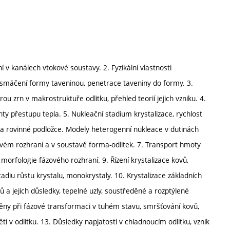
í v kanálech vtokové soustavy. 2. Fyzikální vlastnosti
t, smáčení formy taveninou, penetrace taveniny do formy. 3.
ou zrn v makrostruktuře odlitku, přehled teorií jejich vzniku. 4.
nty přestupu tepla. 5. Nukleační stadium krystalizace, rychlost
 rovinné podložce. Modely heterogenní nukleace v dutinách
zovém rozhraní a v soustavě forma-odlitek. 7. Transport hmoty
 morfologie fázového rozhraní. 9. Řízení krystalizace kovů,
adiu růstu krystalu, monokrystaly. 10. Krystalizace základních
ů a jejich důsledky, tepelné uzly, soustředěné a rozptýlené
měny při fázové transformaci v tuhém stavu, smršťování kovů,
 v odlitku. 13. Důsledky napjatosti v chladnoucím odlitku, vznik