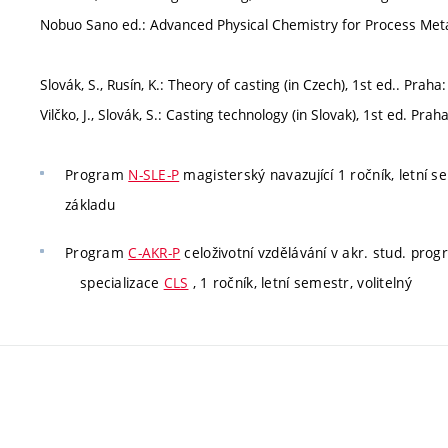
Nobuo Sano ed.: Advanced Physical Chemistry for Process Meta
Slovák, S., Rusín, K.: Theory of casting (in Czech), 1st ed.. Prah
Vilčko, J., Slovák, S.: Casting technology (in Slovak), 1st ed. Pra
Program
N-SLE-P
magisterský navazující 1 ročník, letní se
základu
Program
C-AKR-P
celoživotní vzdělávání v akr. stud. pro
specializace
CLS
, 1 ročník, letní semestr, volitelný