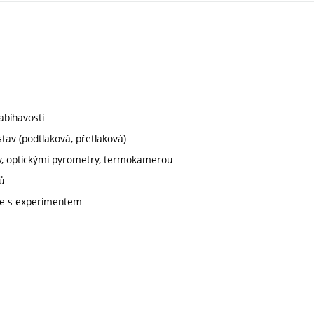
abíhavosti
tav (podtlaková, přetlaková)
ky, optickými pyrometry, termokamerou
ů
ace s experimentem