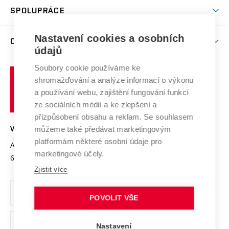
odkaz)
Věda a výzkum na VUT
Harmonogram akademického roku
Zpracování osobních údajů studentů
Sociální bezpečí
SPOLUPRÁCE
Celoživotní vzdělávání
Brno
Podpora excelence
Závěrečné práce
Studium bez bariér
Zpracování osobních údajů uchazečů o studium
Firemní spolupráce
Mezinárodní vědecká rada
Nastavení cookies a osobních
O UNIVERZITĚ
Doktorské studium
Podpora podnikání
E-přihláška
údajů
Zahraniční spolupráce
Systém zajišťování kvality výzkumu
Profil univerzity
Spolupráce se školami
Soubory cookie používáme ke
Vysoké
Výzkumné infrastruktury
shromažďování a analýze informací o výkonu
Udržitelná univerzita
učení
Služby univerzity
Transfer znalostí
a používání webu, zajištění fungování funkcí
technické
Podnikavá univerzita / ContriBUTe
Mezinárodní dohody
ze sociálních médií a ke zlepšení a
Open Science
v
Bezpečná univerzita
přizpůsobení obsahu a reklam. Se souhlasem
Univerzitní sítě
Brně
Projekty
můžeme také předávat marketingovým
VYSOKÉ UČENÍ TECHNICKÉ V BRNĚ
Vyznamenání
platformám některé osobní údaje pro
Projekty ze strukturálních fondů
Antonínská 548/1
www.vut.cz
marketingové účely.
Organizační struktura
602 00 Brno
vut@vutbr.cz
Specifický výzkum
Zjistit více
Úřední deska
Ochrana osobních údajů
POVOLIT VŠE
(externí
Pracovní příležitosti
Nastavení