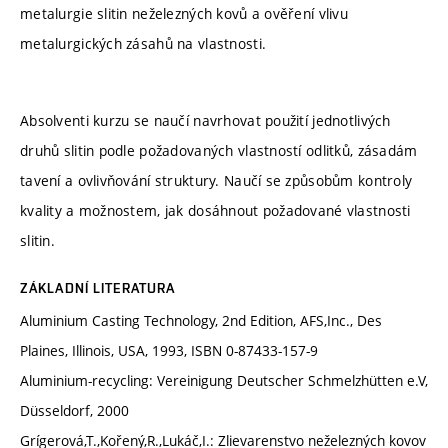
metalurgie slitin neželezných kovů a ověření vlivu
metalurgických zásahů na vlastnosti.
Absolventi kurzu se naučí navrhovat použití jednotlivých
druhů slitin podle požadovaných vlastností odlitků, zásadám
tavení a ovlivňování struktury. Naučí se způsobům kontroly
kvality a možnostem, jak dosáhnout požadované vlastnosti
slitin.
ZÁKLADNÍ LITERATURA
Aluminium Casting Technology, 2nd Edition, AFS,Inc., Des
Plaines, Illinois, USA, 1993, ISBN 0-87433-157-9
Aluminium-recycling: Vereinigung Deutscher Schmelzhütten e.V,
Düsseldorf, 2000
Grígerová,T.,Kořený,R.,Lukáč,I.: Zlievarenstvo neželezných kovov