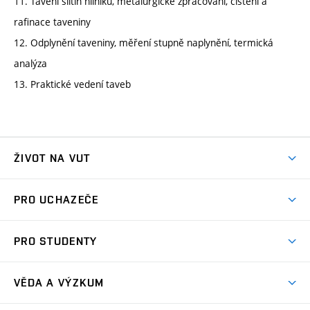
11. Tavení slitin hliníku, metalurgické zpracování, čištění a
rafinace taveniny
12. Odplynění taveniny, měření stupně naplynění, termická
analýza
13. Praktické vedení taveb
ŽIVOT NA VUT
Atmosféra VUT
PRO UCHAZEČE
Prostory školy
Proč na VUT
Koleje
PRO STUDENTY
Studijní programy
Stravování
Předměty
Studijní předpisy
Studium a stáže v zahraničí
Stipendia
Dny otevřených dveří
VĚDA A VÝZKUM
Sport na VUT
(externí
Studijní programy
Poplatky za studium
Uznání zahraničního vzdělání
Knihovny
Aktivity pro juniory
Studentský život