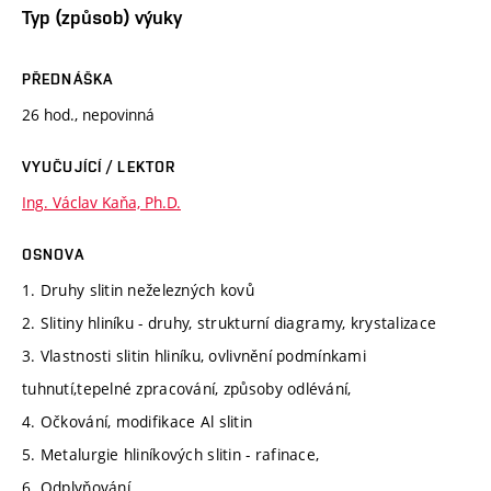
Typ (způsob) výuky
PŘEDNÁŠKA
26 hod., nepovinná
VYUČUJÍCÍ / LEKTOR
Ing. Václav Kaňa, Ph.D.
OSNOVA
1. Druhy slitin neželezných kovů
2. Slitiny hliníku - druhy, strukturní diagramy, krystalizace
3. Vlastnosti slitin hliníku, ovlivnění podmínkami
tuhnutí,tepelné zpracování, způsoby odlévání,
4. Očkování, modifikace Al slitin
5. Metalurgie hliníkových slitin - rafinace,
6. Odplyňování