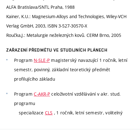
ALFA Bratislava/SNTL Praha, 1988
Kainer, K.U.: Magnesium-Alloys and Technologies, Wiley-VCH
Verlag GmbH, 2003, ISBN 3-527-30570-X
Roučka,J.: Metalurgie neželezných kovů. CERM Brno, 2005
ZAŘAZENÍ PŘEDMĚTU VE STUDIJNÍCH PLÁNECH
Program
N-SLE-P
magisterský navazující 1 ročník, letní
semestr, povinný, základní teoretický předmět
profilujícího základu
Program
C-AKR-P
celoživotní vzdělávání v akr. stud.
programu
specializace
CLS
, 1 ročník, letní semestr, volitelný