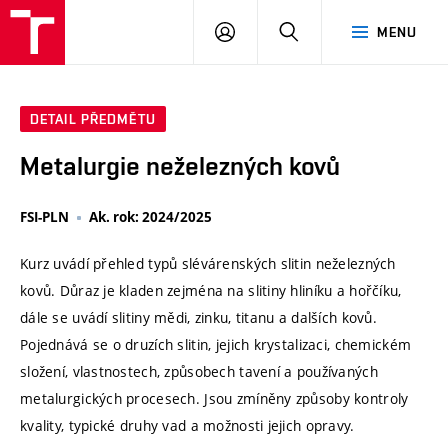
VUT
PŘIHLÁSIT
HLEDAT
MENU
SE
DETAIL PŘEDMĚTU
Metalurgie neželezných kovů
FSI-PLN
Ak. rok: 2024/2025
Kurz uvádí přehled typů slévárenských slitin neželezných
kovů. Důraz je kladen zejména na slitiny hliníku a hořčíku,
dále se uvádí slitiny mědi, zinku, titanu a dalších kovů.
Pojednává se o druzích slitin, jejich krystalizaci, chemickém
složení, vlastnostech, způsobech tavení a používaných
metalurgických procesech. Jsou zmíněny způsoby kontroly
kvality, typické druhy vad a možnosti jejich opravy.