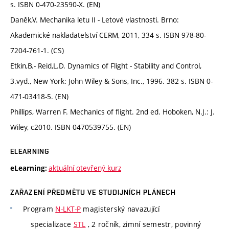
s. ISBN 0-470-23590-X. (EN)
Daněk,V. Mechanika letu II - Letové vlastnosti. Brno:
Akademické nakladatelství CERM, 2011, 334 s. ISBN 978-80-
7204-761-1. (CS)
Etkin,B.- Reid,L.D. Dynamics of Flight - Stability and Control,
3.vyd., New York: John Wiley & Sons, Inc., 1996. 382 s. ISBN 0-
471-03418-5. (EN)
Phillips, Warren F. Mechanics of flight. 2nd ed. Hoboken, N.J.: J.
Wiley, c2010. ISBN 0470539755. (EN)
ELEARNING
aktuální otevřený kurz
eLearning:
ZAŘAZENÍ PŘEDMĚTU VE STUDIJNÍCH PLÁNECH
Program
N-LKT-P
magisterský navazující
specializace
STL
, 2 ročník, zimní semestr, povinný