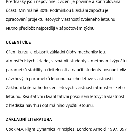
Přednášky jsou nepovinné, cvičení je povinné a kontrolovaná
účast. Minimálně 80%. Podmínkou k získání zápočtu je
zpracování projektu letových vlastností zvoleného letounu .
Nutno předložit nejpozději v zápočtovém týdnu.
UČEBNÍ CÍLE
Cílem kurzu je objasnit základní úlohy mechaniky letu
atmosférických letadel, seznámit studenty s metodami výpočtu
parametrů stability a řiditelnosti a naučit studenty posoudit vliv
návrhových parametrů letounu na jeho letové vlastnosti.
Základní kritéria hodnocení letových vlastností atmosférického
letounu. Kvalitativní i kvantitativní posouzení letových vlastností
z hlediska návrhu i optimálního využití letounu.
ZÁKLADNÍ LITERATURA
Cook,M.V. Flight Dynamics Principles. London: Arnold, 1997. 397