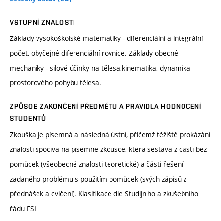
VSTUPNÍ ZNALOSTI
Základy vysokoškolské matematiky - diferenciální a integrální
počet, obyčejné diferenciální rovnice. Základy obecné
mechaniky - silové účinky na tělesa,kinematika, dynamika
prostorového pohybu tělesa.
ZPŮSOB ZAKONČENÍ PŘEDMĚTU A PRAVIDLA HODNOCENÍ
STUDENTŮ
Zkouška je písemná a následná ústní, přičemž těžiště prokázání
znalostí spočívá na písemné zkoušce, která sestává z části bez
pomůcek (všeobecné znalosti teoretické) a části řešení
zadaného problému s použitím pomůcek (svých zápisů z
přednášek a cvičení). Klasifikace dle Studijního a zkušebního
řádu FSI.