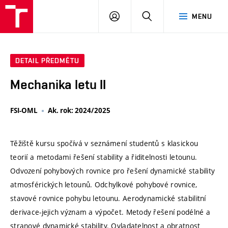
VUT
PŘIHLÁSIT
HLEDAT
MENU
SE
DETAIL PŘEDMĚTU
Mechanika letu II
FSI-OML
Ak. rok: 2024/2025
Těžiště kursu spočívá v seznámení studentů s klasickou
teorií a metodami řešení stability a řiditelnosti letounu.
Odvození pohybových rovnice pro řešení dynamické stability
atmosférických letounů. Odchylkové pohybové rovnice,
stavové rovnice pohybu letounu. Aerodynamické stabilitní
derivace-jejich význam a výpočet. Metody řešení podélné a
stranové dynamické stability. Ovladatelnost a obratnost