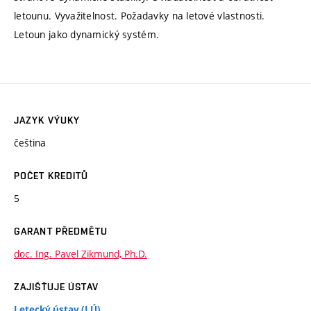
letounu. Vyvažitelnost. Požadavky na letové vlastnosti.
Letoun jako dynamický systém.
JAZYK VÝUKY
čeština
POČET KREDITŮ
5
GARANT PŘEDMĚTU
doc. Ing. Pavel Zikmund, Ph.D.
ZAJIŠŤUJE ÚSTAV
Letecký ústav (LÚ)