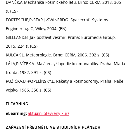
DANĚK,V. Mechanika kosmického letu. Brno: CERM, 2018. 305
s. (CS)
FORTESCUE,P.-STAR,J.-SWINERD,G. Spacecraft Systems
Engineering. G, Wiley, 2004. (EN)
GILLLAND,B. Jak postavit vesmír. Praha: Euromedia Group,
2015. 224 s. (CS)
KULČÁK,L. Meteorologie. Brno: CERM, 2006. 302 s. (CS)
LÁLA,P.-VÍTEK,A. Malá encyklopedie kosmonautiky. Praha: Mladá
fronta, 1982. 391 s. (CS)
RUŽIČKA,B.-POPELÍNSKÝ,L. Rakety a kosmodromy. Praha: Naše
vojsko, 1986. 356 s. (CS)
ELEARNING
aktuální otevřený kurz
eLearning:
ZAŘAZENÍ PŘEDMĚTU VE STUDIJNÍCH PLÁNECH