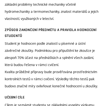
základní problémy technické mechaniky včetně
hydromechaniky a termomechaniky, znalost materiálů a jejich
vlastností, využívaných v letectví.
ZPŮSOB ZAKONČENÍ PŘEDMĚTU A PRAVIDLA HODNOCENÍ
STUDENTŮ
Student je hodnocen podle znalostí u písemné a ústní
závěrečné zkoušky. Podmínkou pro připuštění ke zkoušce je
alespoň 70% účast na přednáškách a splnění všech zadání,
která budou řešena v rámci cvičení.
Kvalita průběžné přípravy bude prověřována prostřednictvím
kontrolních testů v rámci cvičení. Výsledky těchto testů pak
budovo značné míry ovlivňovat konečné hodnocení u zkoušky.
UČEBNÍ CÍLE
Cílem je seznámit studenta se základními aspekty výzkumu