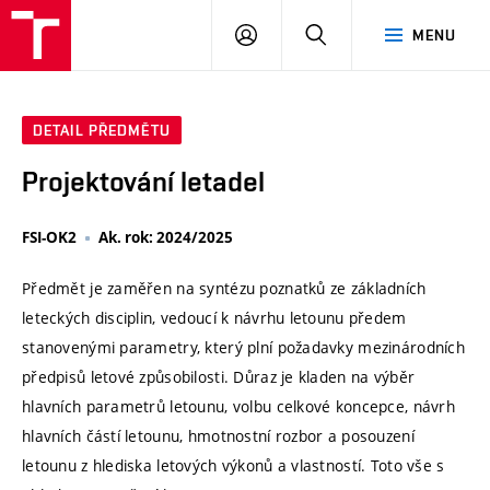
VUT
PŘIHLÁSIT
HLEDAT
MENU
SE
DETAIL PŘEDMĚTU
Projektování letadel
FSI-OK2
Ak. rok: 2024/2025
Předmět je zaměřen na syntézu poznatků ze základních
leteckých disciplin, vedoucí k návrhu letounu předem
stanovenými parametry, který plní požadavky mezinárodních
předpisů letové způsobilosti. Důraz je kladen na výběr
hlavních parametrů letounu, volbu celkové koncepce, návrh
hlavních částí letounu, hmotnostní rozbor a posouzení
letounu z hlediska letových výkonů a vlastností. Toto vše s