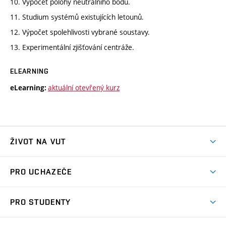
10. Výpočet polohy neutrálního bodu.
11. Studium systémů existujících letounů.
12. Výpočet spolehlivosti vybrané soustavy.
13. Experimentální zjišťování centráže.
ELEARNING
aktuální otevřený kurz
eLearning:
ŽIVOT NA VUT
Atmosféra VUT
PRO UCHAZEČE
Prostory školy
Proč na VUT
Koleje
PRO STUDENTY
Studijní programy
Stravování
Předměty
Studijní předpisy
Studium a stáže v zahraničí
Stipendia