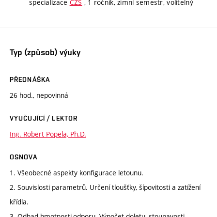
specializace
CZS
, 1 ročník, zimní semestr, volitelný
Typ (způsob) výuky
PŘEDNÁŠKA
26 hod., nepovinná
VYUČUJÍCÍ / LEKTOR
Ing. Robert Popela, Ph.D.
OSNOVA
1. Všeobecné aspekty konfigurace letounu.
2. Souvislosti parametrů. Určení tloušťky, šípovitosti a zatížení
křídla.
3. Odhad hmotnosti,odporu. Výpočet doletu, stoupavosti,