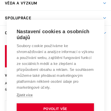
Dny otevřených dveří
VĚDA A VÝZKUM
Sport na VUT
(externí
Studijní programy
Poplatky za studium
Uznání zahraničního vzdělání
Knihovny
Aktivity pro juniory
Studentský život
odkaz)
Věda a výzkum na VUT
Harmonogram akademického roku
Zpracování osobních údajů studentů
Sociální bezpečí
SPOLUPRÁCE
Celoživotní vzdělávání
Brno
Podpora excelence
Závěrečné práce
Studium bez bariér
Zpracování osobních údajů uchazečů o studium
Firemní spolupráce
Mezinárodní vědecká rada
Nastavení cookies a osobních
O UNIVERZITĚ
Doktorské studium
Podpora podnikání
E-přihláška
údajů
Zahraniční spolupráce
Systém zajišťování kvality výzkumu
Profil univerzity
Spolupráce se školami
Soubory cookie používáme ke
Vysoké
Výzkumné infrastruktury
shromažďování a analýze informací o výkonu
Udržitelná univerzita
učení
Služby univerzity
Transfer znalostí
a používání webu, zajištění fungování funkcí
technické
Podnikavá univerzita / ContriBUTe
Mezinárodní dohody
ze sociálních médií a ke zlepšení a
Open Science
v
Bezpečná univerzita
přizpůsobení obsahu a reklam. Se souhlasem
Univerzitní sítě
Brně
Projekty
můžeme také předávat marketingovým
VYSOKÉ UČENÍ TECHNICKÉ V BRNĚ
Vyznamenání
platformám některé osobní údaje pro
Projekty ze strukturálních fondů
Antonínská 548/1
www.vut.cz
marketingové účely.
Organizační struktura
602 00 Brno
vut@vutbr.cz
Specifický výzkum
Zjistit více
Úřední deska
Ochrana osobních údajů
POVOLIT VŠE