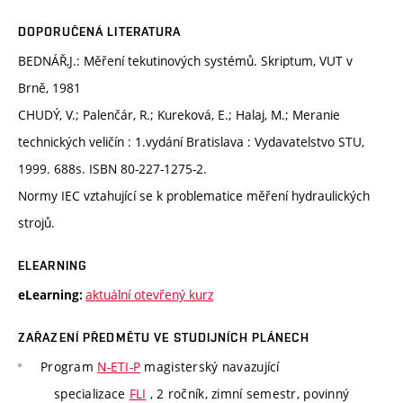
DOPORUČENÁ LITERATURA
BEDNÁŘ,J.: Měření tekutinových systémů. Skriptum, VUT v
Brně, 1981
CHUDÝ, V.; Palenčár, R.; Kureková, E.; Halaj, M.; Meranie
technických veličín : 1.vydání Bratislava : Vydavatelstvo STU,
1999. 688s. ISBN 80-227-1275-2.
Normy IEC vztahující se k problematice měření hydraulických
strojů.
ELEARNING
aktuální otevřený kurz
eLearning:
ZAŘAZENÍ PŘEDMĚTU VE STUDIJNÍCH PLÁNECH
Program
N-ETI-P
magisterský navazující
specializace
FLI
, 2 ročník, zimní semestr, povinný