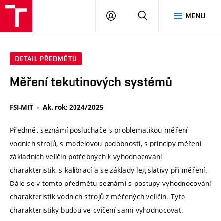
VUT
PŘIHLÁSIT
HLEDAT
MENU
SE
DETAIL PŘEDMĚTU
Měření tekutinových systémů
FSI-MIT
Ak. rok: 2024/2025
Předmět seznámí posluchače s problematikou měření
vodních strojů, s modelovou podobností, s principy měření
základních veličin potřebných k vyhodnocování
charakteristik, s kalibrací a se základy legislativy při měření.
Dále se v tomto předmětu seznámí s postupy vyhodnocování
charakteristik vodních strojů z měřených veličin. Tyto
charakteristiky budou ve cvičení sami vyhodnocovat.