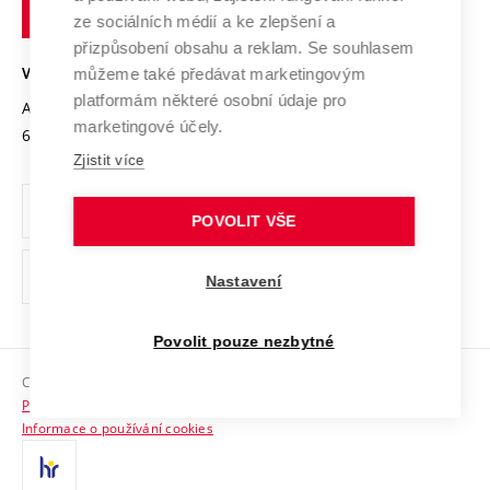
technické
Podnikavá univerzita / ContriBUTe
Mezinárodní dohody
ze sociálních médií a ke zlepšení a
Open Science
v
Bezpečná univerzita
přizpůsobení obsahu a reklam. Se souhlasem
Univerzitní sítě
Brně
Projekty
můžeme také předávat marketingovým
VYSOKÉ UČENÍ TECHNICKÉ V BRNĚ
Vyznamenání
platformám některé osobní údaje pro
Projekty ze strukturálních fondů
Antonínská 548/1
www.vut.cz
marketingové účely.
Organizační struktura
602 00 Brno
vut@vutbr.cz
Specifický výzkum
Zjistit více
Úřední deska
Ochrana osobních údajů
POVOLIT VŠE
(externí
Pracovní příležitosti
Nastavení
odkaz)
Podpora a rozvoj zaměstnanců a studujících
Povolit pouze nezbytné
Rovné příležitosti
Copyright © 2026 VUT
Sociální bezpečí
Prohlášení o přístupnosti
HR Award
Informace o používání cookies
Kontakty