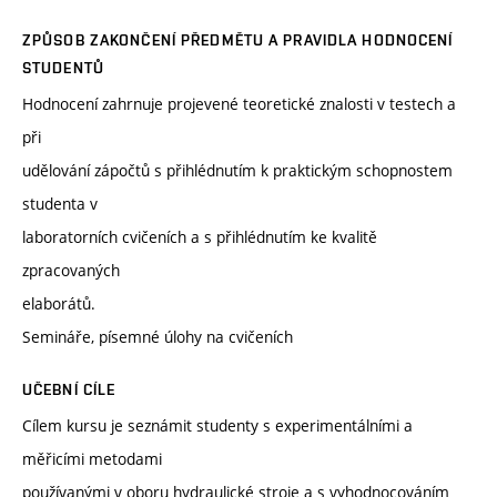
ZPŮSOB ZAKONČENÍ PŘEDMĚTU A PRAVIDLA HODNOCENÍ
STUDENTŮ
Hodnocení zahrnuje projevené teoretické znalosti v testech a
při
udělování zápočtů s přihlédnutím k praktickým schopnostem
studenta v
laboratorních cvičeních a s přihlédnutím ke kvalitě
zpracovaných
elaborátů.
Semináře, písemné úlohy na cvičeních
UČEBNÍ CÍLE
Cílem kursu je seznámit studenty s experimentálními a
měřicími metodami
používanými v oboru hydraulické stroje a s vyhodnocováním