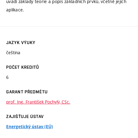
uvádí základy teorie a popis základních prvků, včetně jejich
aplikace.
JAZYK VÝUKY
čeština
POČET KREDITŮ
6
GARANT PŘEDMĚTU
prof. Ing. František Pochylý, CSc.
ZAJIŠŤUJE ÚSTAV
Energetický ústav (EÚ)