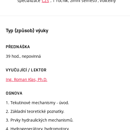
specializace
CZS
, 1 ročník, zimní semestr, volitelný
Typ (způsob) výuky
PŘEDNÁŠKA
39 hod., nepovinná
VYUČUJÍCÍ / LEKTOR
Ing. Roman Klas, Ph.D.
OSNOVA
1. Tekutinové mechanismy - úvod.
2. Základní teoretické poznatky.
3. Prvky hydraulických mechanismů.
4. Hydrogenerátory, hydromotory.