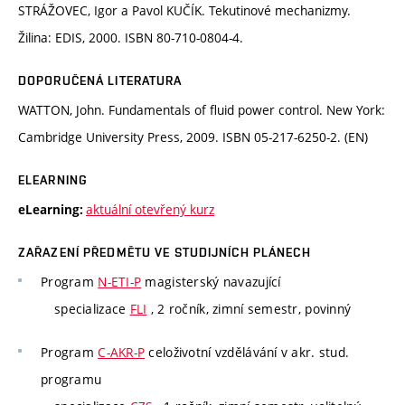
STRÁŽOVEC, Igor a Pavol KUČÍK. Tekutinové mechanizmy.
Žilina: EDIS, 2000. ISBN 80-710-0804-4.
DOPORUČENÁ LITERATURA
WATTON, John. Fundamentals of fluid power control. New York:
Cambridge University Press, 2009. ISBN 05-217-6250-2. (EN)
ELEARNING
aktuální otevřený kurz
eLearning:
ZAŘAZENÍ PŘEDMĚTU VE STUDIJNÍCH PLÁNECH
Program
N-ETI-P
magisterský navazující
specializace
FLI
, 2 ročník, zimní semestr, povinný
Program
C-AKR-P
celoživotní vzdělávání v akr. stud.
programu