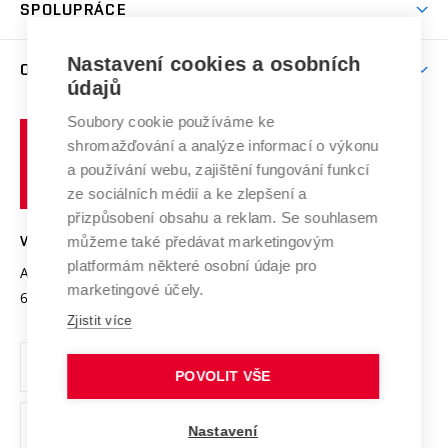
Harmonogram akademického roku
Zpracování osobních údajů studentů
Sociální bezpečí
SPOLUPRÁCE
Celoživotní vzdělávání
Brno
Podpora excelence
Závěrečné práce
Studium bez bariér
Zpracování osobních údajů uchazečů o studium
Firemní spolupráce
Mezinárodní vědecká rada
Nastavení cookies a osobních
O UNIVERZITĚ
Doktorské studium
Podpora podnikání
E-přihláška
údajů
Zahraniční spolupráce
Systém zajišťování kvality výzkumu
Profil univerzity
Spolupráce se školami
Soubory cookie používáme ke
Vysoké
Výzkumné infrastruktury
shromažďování a analýze informací o výkonu
Udržitelná univerzita
učení
Služby univerzity
Transfer znalostí
a používání webu, zajištění fungování funkcí
technické
Podnikavá univerzita / ContriBUTe
Mezinárodní dohody
ze sociálních médií a ke zlepšení a
Open Science
v
Bezpečná univerzita
přizpůsobení obsahu a reklam. Se souhlasem
Univerzitní sítě
Brně
Projekty
můžeme také předávat marketingovým
VYSOKÉ UČENÍ TECHNICKÉ V BRNĚ
Vyznamenání
platformám některé osobní údaje pro
Projekty ze strukturálních fondů
Antonínská 548/1
www.vut.cz
marketingové účely.
Organizační struktura
602 00 Brno
vut@vutbr.cz
Specifický výzkum
Zjistit více
Úřední deska
Ochrana osobních údajů
POVOLIT VŠE
(externí
Pracovní příležitosti
Nastavení
odkaz)