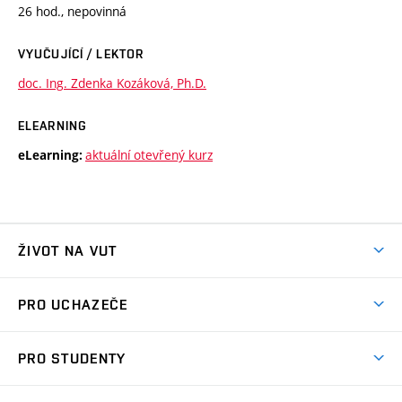
26 hod., nepovinná
VYUČUJÍCÍ / LEKTOR
doc. Ing. Zdenka Kozáková, Ph.D.
ELEARNING
aktuální otevřený kurz
eLearning:
ŽIVOT NA VUT
Atmosféra VUT
PRO UCHAZEČE
Prostory školy
Proč na VUT
Koleje
PRO STUDENTY
Studijní programy
Stravování
Předměty
Studijní předpisy
Studium a stáže v zahraničí
Stipendia