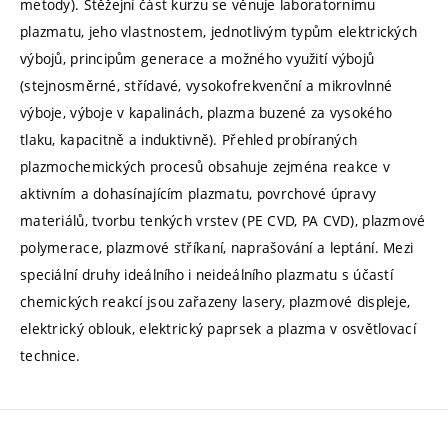
metody). Stěžejní část kurzu se věnuje laboratornímu
plazmatu, jeho vlastnostem, jednotlivým typům elektrických
výbojů, principům generace a možného využití výbojů
(stejnosměrné, střídavé, vysokofrekvenční a mikrovlnné
výboje, výboje v kapalinách, plazma buzené za vysokého
tlaku, kapacitně a induktivně). Přehled probíraných
plazmochemických procesů obsahuje zejména reakce v
aktivním a dohasínajícím plazmatu, povrchové úpravy
materiálů, tvorbu tenkých vrstev (PE CVD, PA CVD), plazmové
polymerace, plazmové stříkaní, naprašování a leptání. Mezi
speciální druhy ideálního i neideálního plazmatu s účastí
chemických reakcí jsou zařazeny lasery, plazmové displeje,
elektrický oblouk, elektrický paprsek a plazma v osvětlovací
technice.