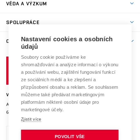
Dny otevřených dveří
VĚDA A VÝZKUM
Sport na VUT
(externí
Studijní programy
Poplatky za studium
Uznání zahraničního vzdělání
Knihovny
Aktivity pro juniory
Studentský život
odkaz)
Věda a výzkum na VUT
Harmonogram akademického roku
Zpracování osobních údajů studentů
Sociální bezpečí
SPOLUPRÁCE
Celoživotní vzdělávání
Brno
Podpora excelence
Závěrečné práce
Studium bez bariér
Zpracování osobních údajů uchazečů o studium
Firemní spolupráce
Mezinárodní vědecká rada
Nastavení cookies a osobních
O UNIVERZITĚ
Doktorské studium
Podpora podnikání
E-přihláška
údajů
Zahraniční spolupráce
Systém zajišťování kvality výzkumu
Profil univerzity
Spolupráce se školami
Soubory cookie používáme ke
Vysoké
Výzkumné infrastruktury
shromažďování a analýze informací o výkonu
Udržitelná univerzita
učení
Služby univerzity
Transfer znalostí
a používání webu, zajištění fungování funkcí
technické
Podnikavá univerzita / ContriBUTe
Mezinárodní dohody
ze sociálních médií a ke zlepšení a
Open Science
v
Bezpečná univerzita
přizpůsobení obsahu a reklam. Se souhlasem
Univerzitní sítě
Brně
Projekty
můžeme také předávat marketingovým
VYSOKÉ UČENÍ TECHNICKÉ V BRNĚ
Vyznamenání
platformám některé osobní údaje pro
Projekty ze strukturálních fondů
Antonínská 548/1
www.vut.cz
marketingové účely.
Organizační struktura
602 00 Brno
vut@vutbr.cz
Specifický výzkum
Zjistit více
Úřední deska
Ochrana osobních údajů
POVOLIT VŠE