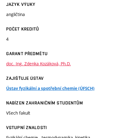
JAZYK VÝUKY
angličtina
POČET KREDITŮ
4
GARANT PŘEDMĚTU
doc. Ing. Zdenka Kozáková, Ph.D.
ZAJIŠŤUJE ÚSTAV
Ústav fyzikální a spotřební chemie (ÚFSCH)
NABÍZEN ZAHRANIČNÍM STUDENTŮM
Všech fakult
VSTUPNÍ ZNALOSTI
Fyzikální chemie - termodynamika, kinetika