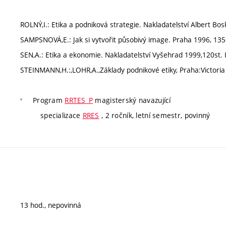
ROLNÝ,I.: Etika a podniková strategie. Nakladatelství Albert Bo
SAMPSNOVÁ,E.: Jak si vytvořit působivý image. Praha 1996, 135
SEN,A.: Etika a ekonomie. Nakladatelství Vyšehrad 1999,120st
STEINMANN,H.:,LOHR,A.,Základy podnikové etiky, Praha:Victoria 
Program
RRTES_P
magisterský navazující
specializace
RRES
, 2 ročník, letní semestr, povinný
13 hod., nepovinná