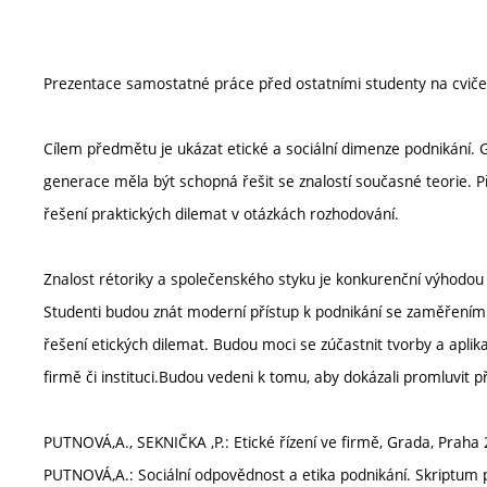
Prezentace samostatné práce před ostatními studenty na cviče
Cílem předmětu je ukázat etické a sociální dimenze podnikání. G
generace měla být schopná řešit se znalostí současné teorie. Př
řešení praktických dilemat v otázkách rozhodování.
Znalost rétoriky a společenského styku je konkurenční výhodou
Studenti budou znát moderní přístup k podnikání se zaměřením na
řešení etických dilemat. Budou moci se zúčastnit tvorby a aplik
firmě či instituci.Budou vedeni k tomu, aby dokázali promluvit př
PUTNOVÁ,A., SEKNIČKA ,P.: Etické řízení ve firmě, Grada, Praha
PUTNOVÁ,A.: Sociální odpovědnost a etika podnikání. Skriptum 