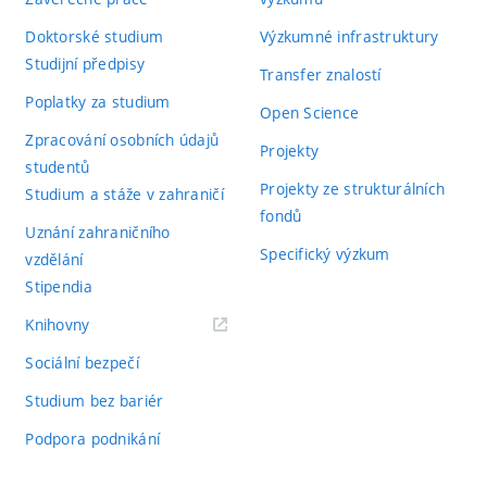
Doktorské studium
Výzkumné infrastruktury
Studijní předpisy
Transfer znalostí
Poplatky za studium
Open Science
Zpracování osobních údajů
Projekty
studentů
Projekty ze strukturálních
Studium a stáže v zahraničí
fondů
Uznání zahraničního
Specifický výzkum
vzdělání
Stipendia
(externí
Knihovny
odkaz)
Sociální bezpečí
Studium bez bariér
Podpora podnikání