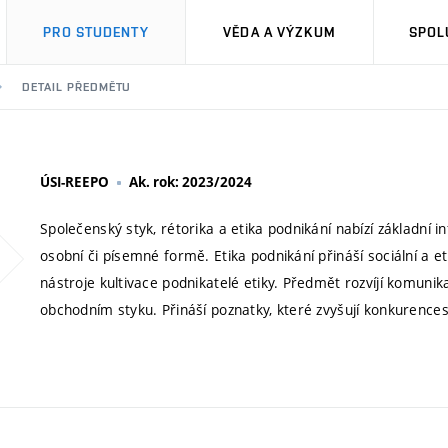
PRO STUDENTY
VĚDA A VÝZKUM
SPOL
DETAIL PŘEDMĚTU
ÚSI-REEPO
Ak. rok: 2023/2024
Společenský styk, rétorika a etika podnikání nabízí základní i
osobní či písemné formě. Etika podnikání přináší sociální a e
nástroje kultivace podnikatelé etiky. Předmět rozvíjí komunik
obchodním styku. Přináší poznatky, které zvyšují konkurence