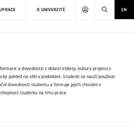
PŘIHLÁSIT
HLEDAT
UPRÁCE
O UNIVERZITĚ
EN
SE
nformace a dovednosti z oblasti etikety, kultury projevu v
tický pohled na sféru podnikání. Studenti se naučí používat
ační dovednosti studentu a formuje jejich chování v
schopnost studentu na trhu práce.