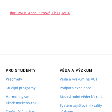
doc. RNDr. Anna Putnová, Ph.D., MBA
PRO STUDENTY
VĚDA A VÝZKUM
Předměty
Věda a výzkum na VUT
Studijní programy
Podpora excelence
Harmonogram
Mezinárodní vědecká rada
akademického roku
Systém zajišťování kvality
Závěrečné práce
výzkumu