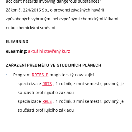
accident hazards involving dangerous substances"
Zákon č. 224/2015 Sb., o prevenci závažných havárií
způsobených vybranými nebezpečnými chemickými látkami
nebo chemickými směsmi
ELEARNING
aktuální otevřený kurz
eLearning:
ZAŘAZENÍ PŘEDMĚTU VE STUDIJNÍCH PLÁNECH
Program
RRTES_P
magisterský navazující
specializace
RRTS
, 1 ročník, zimní semestr, povinný, je
součástí profilujícího základu
specializace
RRES
, 1 ročník, zimní semestr, povinný, je
součástí profilujícího základu