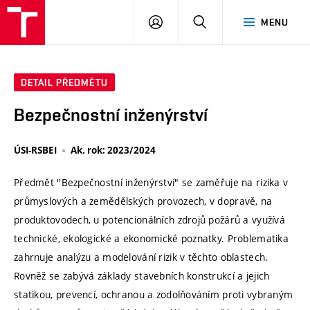
VUT
PŘIHLÁSIT
HLEDAT
MENU
SE
DETAIL PŘEDMĚTU
Bezpečnostní inženýrství
ÚSI-RSBEI
Ak. rok: 2023/2024
Předmět "Bezpečnostní inženýrství" se zaměřuje na rizika v
průmyslových a zemědělských provozech, v dopravě, na
produktovodech, u potencionálních zdrojů požárů a využívá
technické, ekologické a ekonomické poznatky. Problematika
zahrnuje analýzu a modelování rizik v těchto oblastech.
Rovněž se zabývá základy stavebních konstrukcí a jejich
statikou, prevencí, ochranou a zodolňováním proti vybraným