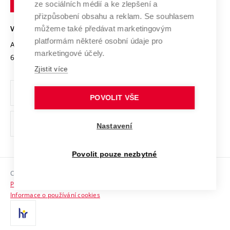
Mezinárodní dohody
ze sociálních médií a ke zlepšení a
Open Science
v
Bezpečná univerzita
přizpůsobení obsahu a reklam. Se souhlasem
Univerzitní sítě
Brně
Projekty
můžeme také předávat marketingovým
VYSOKÉ UČENÍ TECHNICKÉ V BRNĚ
Vyznamenání
platformám některé osobní údaje pro
Projekty ze strukturálních fondů
Antonínská 548/1
www.vut.cz
marketingové účely.
Organizační struktura
602 00 Brno
vut@vutbr.cz
Specifický výzkum
Zjistit více
Úřední deska
Ochrana osobních údajů
POVOLIT VŠE
(externí
Pracovní příležitosti
Nastavení
odkaz)
Podpora a rozvoj zaměstnanců a studujících
Povolit pouze nezbytné
Rovné příležitosti
Copyright © 2026 VUT
Sociální bezpečí
Prohlášení o přístupnosti
HR Award
Informace o používání cookies
Kontakty