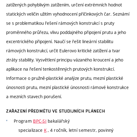
zatížených pohyblivým zatížením, určení extrémních hodnot
statických veličin užitím vyhodnocení příčinkových čar. Seznámí
se s problematikou řešení rámových konstrukcí s pruty
proměnného průřezu, vlivu poddajného připojení prutu a jeho
excentrického připojení. Naučí se řešit lineární stabilitu
rámových konstrukcí, určit Eulerovo kritické zatížení a tvar
ztráty stability. Vysvětlení principu vázaného kroucení a jeho
aplikace na řešení tenkostěnných prutových konstrukcí.
Informace o pružně-plastické analýze prutu, mezní plastické
únosnosti prutu, mezní plastické únosnosti rámové konstrukce
a mezních stavech porušení.
ZAŘAZENÍ PŘEDMĚTU VE STUDIJNÍCH PLÁNECH
Program
BPC-SI
bakalářský
specializace
K
, 4 ročník, letní semestr, povinný