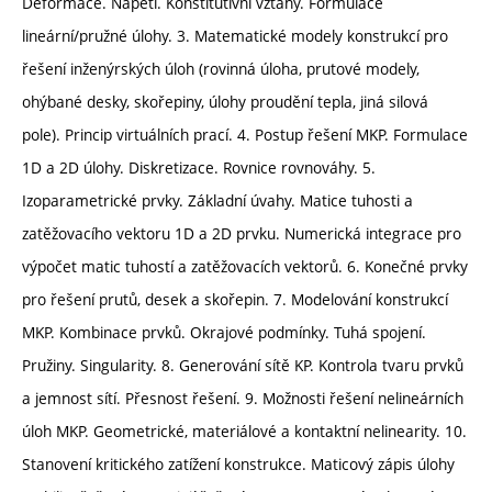
Deformace. Napětí. Konstitutivní vztahy. Formulace
lineární/pružné úlohy. 3. Matematické modely konstrukcí pro
řešení inženýrských úloh (rovinná úloha, prutové modely,
ohýbané desky, skořepiny, úlohy proudění tepla, jiná silová
pole). Princip virtuálních prací. 4. Postup řešení MKP. Formulace
1D a 2D úlohy. Diskretizace. Rovnice rovnováhy. 5.
Izoparametrické prvky. Základní úvahy. Matice tuhosti a
zatěžovacího vektoru 1D a 2D prvku. Numerická integrace pro
výpočet matic tuhostí a zatěžovacích vektorů. 6. Konečné prvky
pro řešení prutů, desek a skořepin. 7. Modelování konstrukcí
MKP. Kombinace prvků. Okrajové podmínky. Tuhá spojení.
Pružiny. Singularity. 8. Generování sítě KP. Kontrola tvaru prvků
a jemnost sítí. Přesnost řešení. 9. Možnosti řešení nelineárních
úloh MKP. Geometrické, materiálové a kontaktní nelinearity. 10.
Stanovení kritického zatížení konstrukce. Maticový zápis úlohy