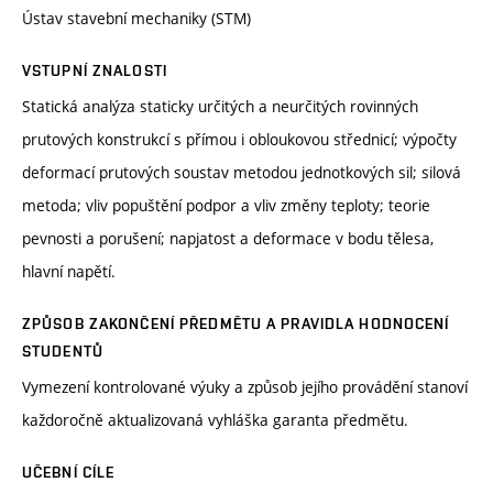
Ústav stavební mechaniky (STM)
VSTUPNÍ ZNALOSTI
Statická analýza staticky určitých a neurčitých rovinných
prutových konstrukcí s přímou i obloukovou střednicí; výpočty
deformací prutových soustav metodou jednotkových sil; silová
metoda; vliv popuštění podpor a vliv změny teploty; teorie
pevnosti a porušení; napjatost a deformace v bodu tělesa,
hlavní napětí.
ZPŮSOB ZAKONČENÍ PŘEDMĚTU A PRAVIDLA HODNOCENÍ
STUDENTŮ
Vymezení kontrolované výuky a způsob jejího provádění stanoví
každoročně aktualizovaná vyhláška garanta předmětu.
UČEBNÍ CÍLE