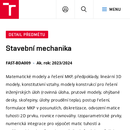
VUT
PŘIHLÁSIT
HLEDAT
MENU
SE
DETAIL PŘEDMĚTU
Stavební mechanika
FAST-BDA009
Ak. rok: 2023/2024
Matematické modely a řešení MKP, předpoklady, lineární 3D
modely, konstitutivní vztahy, modely konstrukcí pro řešení
inženýrských úloh (rovinná úloha, prutové modely, ohýbané
desky, skořepiny, úlohy proudění tepla), postup řešení,
formulace MKP v posunutích, diskretizace, odvození matice
tuhosti 2D prvku, rovnice rovnováhy. Izoparametrické prvky,
numerická integrace pro výpočet matic tuhostí a