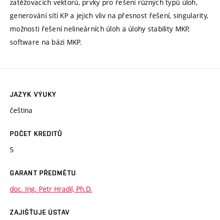
zatěžovacích vektorů, prvky pro řešení různých typů úloh,
generování sítí KP a jejich vliv na přesnost řešení, singularity,
možnosti řešení nelineárních úloh a úlohy stability MKP,
software na bázi MKP.
JAZYK VÝUKY
čeština
POČET KREDITŮ
5
GARANT PŘEDMĚTU
doc. Ing. Petr Hradil, Ph.D.
ZAJIŠŤUJE ÚSTAV