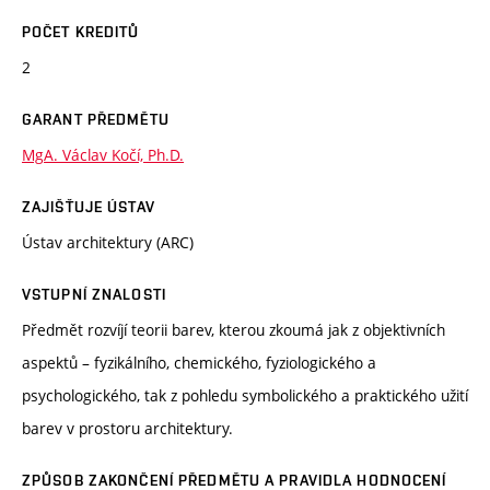
POČET KREDITŮ
2
GARANT PŘEDMĚTU
MgA. Václav Kočí, Ph.D.
ZAJIŠŤUJE ÚSTAV
Ústav architektury (ARC)
VSTUPNÍ ZNALOSTI
Předmět rozvíjí teorii barev, kterou zkoumá jak z objektivních
aspektů – fyzikálního, chemického, fyziologického a
psychologického, tak z pohledu symbolického a praktického užití
barev v prostoru architektury.
ZPŮSOB ZAKONČENÍ PŘEDMĚTU A PRAVIDLA HODNOCENÍ