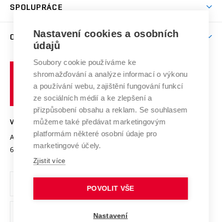
Harmonogram akademického roku
Zpracování osobních údajů studentů
Sociální bezpečí
SPOLUPRÁCE
Celoživotní vzdělávání
Brno
Podpora excelence
Závěrečné práce
Studium bez bariér
Zpracování osobních údajů uchazečů o studium
Firemní spolupráce
Mezinárodní vědecká rada
Nastavení cookies a osobních
O UNIVERZITĚ
Doktorské studium
Podpora podnikání
E-přihláška
údajů
Zahraniční spolupráce
Systém zajišťování kvality výzkumu
Profil univerzity
Spolupráce se školami
Soubory cookie používáme ke
Vysoké
Výzkumné infrastruktury
shromažďování a analýze informací o výkonu
Udržitelná univerzita
učení
Služby univerzity
Transfer znalostí
a používání webu, zajištění fungování funkcí
technické
Podnikavá univerzita / ContriBUTe
Mezinárodní dohody
ze sociálních médií a ke zlepšení a
Open Science
v
Bezpečná univerzita
přizpůsobení obsahu a reklam. Se souhlasem
Univerzitní sítě
Brně
Projekty
můžeme také předávat marketingovým
VYSOKÉ UČENÍ TECHNICKÉ V BRNĚ
Vyznamenání
platformám některé osobní údaje pro
Projekty ze strukturálních fondů
Antonínská 548/1
www.vut.cz
marketingové účely.
Organizační struktura
602 00 Brno
vut@vutbr.cz
Specifický výzkum
Zjistit více
Úřední deska
Ochrana osobních údajů
POVOLIT VŠE
(externí
Pracovní příležitosti
Nastavení
odkaz)