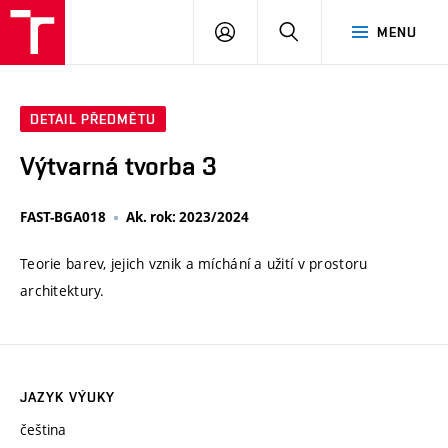
VUT
PŘIHLÁSIT
HLEDAT
MENU
SE
DETAIL PŘEDMĚTU
Výtvarná tvorba 3
FAST-BGA018
Ak. rok: 2023/2024
Teorie barev, jejich vznik a míchání a užití v prostoru
architektury.
JAZYK VÝUKY
čeština