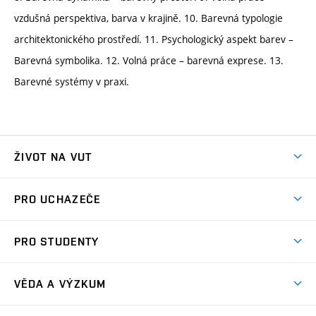
vzdušná perspektiva, barva v krajině. 10. Barevná typologie
architektonického prostředí. 11. Psychologický aspekt barev –
Barevná symbolika. 12. Volná práce – barevná exprese. 13.
Barevné systémy v praxi.
ŽIVOT NA VUT
Atmosféra VUT
PRO UCHAZEČE
Prostory školy
Proč na VUT
Koleje
PRO STUDENTY
Studijní programy
Stravování
Předměty
Studijní předpisy
Studium a stáže v zahraničí
Stipendia
Dny otevřených dveří
VĚDA A VÝZKUM
Sport na VUT
(externí
Studijní programy
Poplatky za studium
Uznání zahraničního vzdělání
Knihovny
Aktivity pro juniory
Studentský život
odkaz)
Věda a výzkum na VUT