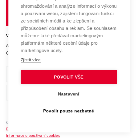
Vysoké
Výzkumné infrastruktury
shromažďování a analýze informací o výkonu
Udržitelná univerzita
učení
Služby univerzity
Transfer znalostí
a používání webu, zajištění fungování funkcí
technické
Podnikavá univerzita / ContriBUTe
Mezinárodní dohody
ze sociálních médií a ke zlepšení a
Open Science
v
Bezpečná univerzita
přizpůsobení obsahu a reklam. Se souhlasem
Univerzitní sítě
Brně
Projekty
můžeme také předávat marketingovým
VYSOKÉ UČENÍ TECHNICKÉ V BRNĚ
Vyznamenání
platformám některé osobní údaje pro
Projekty ze strukturálních fondů
Antonínská 548/1
www.vut.cz
marketingové účely.
Organizační struktura
602 00 Brno
vut@vutbr.cz
Specifický výzkum
Zjistit více
Úřední deska
Ochrana osobních údajů
POVOLIT VŠE
(externí
Pracovní příležitosti
Nastavení
odkaz)
Podpora a rozvoj zaměstnanců a studujících
Povolit pouze nezbytné
Rovné příležitosti
Copyright © 2026 VUT
Sociální bezpečí
Prohlášení o přístupnosti
HR Award
Informace o používání cookies