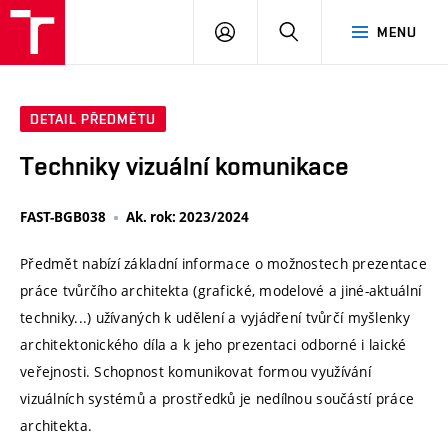
VUT
PŘIHLÁSIT
HLEDAT
MENU
SE
DETAIL PŘEDMĚTU
Techniky vizuální komunikace
FAST-BGB038
Ak. rok: 2023/2024
Předmět nabízí základní informace o možnostech prezentace
práce tvůrčího architekta (grafické, modelové a jiné-aktuální
techniky...) užívaných k udělení a vyjádření tvůrčí myšlenky
architektonického díla a k jeho prezentaci odborné i laické
veřejnosti. Schopnost komunikovat formou využívání
vizuálních systémů a prostředků je nedílnou součástí práce
architekta.