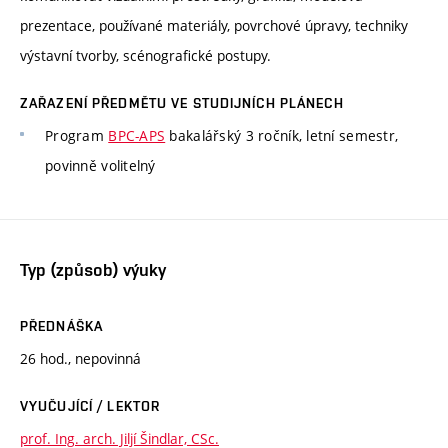
prezentace, používané materiály, povrchové úpravy, techniky
výstavní tvorby, scénografické postupy.
ZAŘAZENÍ PŘEDMĚTU VE STUDIJNÍCH PLÁNECH
Program
BPC-APS
bakalářský 3 ročník, letní semestr,
povinně volitelný
Typ (způsob) výuky
PŘEDNÁŠKA
26 hod., nepovinná
VYUČUJÍCÍ / LEKTOR
prof. Ing. arch. Jiljí Šindlar, CSc.