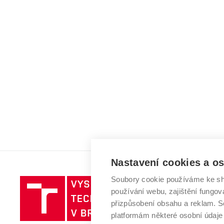
Nastavení cookies a o
Soubory cookie používáme ke sh
Vysoké
používání webu, zajištění fungová
učení
přizpůsobení obsahu a reklam.
technické
platformám některé osobní údaje
v