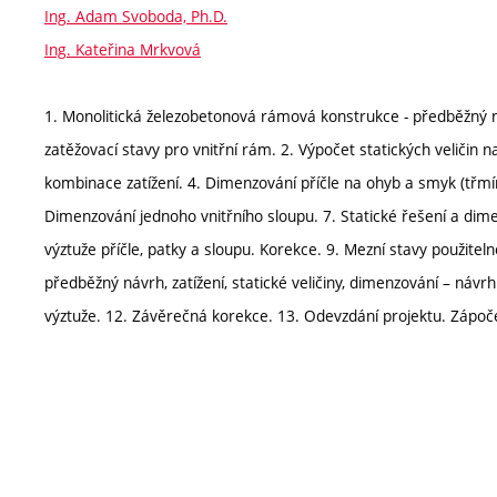
Ing. Adam Svoboda, Ph.D.
Ing. Kateřina Mrkvová
1. Monolitická železobetonová rámová konstrukce - předběžný n
zatěžovací stavy pro vnitřní rám. 2. Výpočet statických veličin 
kombinace zatížení. 4. Dimenzování příčle na ohyb a smyk (třmínk
Dimenzování jednoho vnitřního sloupu. 7. Statické řešení a dim
výztuže příčle, patky a sloupu. Korekce. 9. Mezní stavy použitel
předběžný návrh, zatížení, statické veličiny, dimenzování – návr
výztuže. 12. Závěrečná korekce. 13. Odevzdání projektu. Zápoč