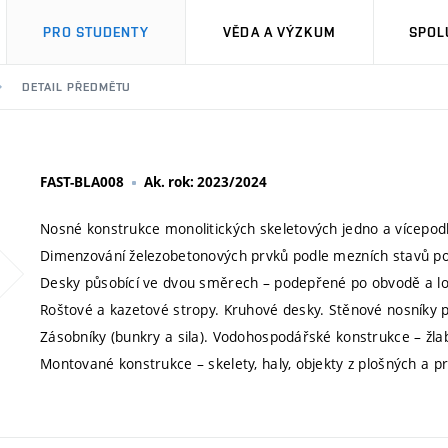
PRO STUDENTY
VĚDA A VÝZKUM
SPOL
DETAIL PŘEDMĚTU
FAST-BLA008
Ak. rok: 2023/2024
Nosné konstrukce monolitických skeletových jedno a vícepod
Dimenzování železobetonových prvků podle mezních stavů pou
Desky působící ve dvou směrech – podepřené po obvodě a loká
Roštové a kazetové stropy. Kruhové desky. Stěnové nosníky pr
Zásobníky (bunkry a sila). Vodohospodářské konstrukce – žlab
Montované konstrukce – skelety, haly, objekty z plošných a pr