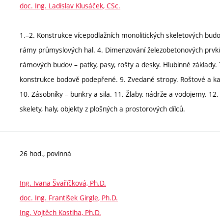
doc. Ing. Ladislav Klusáček, CSc.
1.–2. Konstrukce vícepodlažních monolitických skeletových budo
rámy průmyslových hal. 4. Dimenzování železobetonových prvků 
rámových budov – patky, pasy, rošty a desky. Hlubinné základy.
konstrukce bodově podepřené. 9. Zvedané stropy. Roštové a kaz
10. Zásobníky – bunkry a sila. 11. Žlaby, nádrže a vodojemy. 12
skelety, haly, objekty z plošných a prostorových dílců.
26 hod., povinná
Ing. Ivana Švaříčková, Ph.D.
doc. Ing. František Girgle, Ph.D.
Ing. Vojtěch Kostiha, Ph.D.