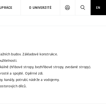
PŘIHLÁSIT
HLEDAT
UPRÁCE
O UNIVERZITĚ
EN
SE
lažních budov. Základové konstrukce.
žitelnosti.
lně (hřibové stropy, bezhřibové stropy, zvedané stropy).
osté a spojité. Opěrné zdi.
y, kanály, potrubí, nádrže a vodojemy.
ostorových dílců.