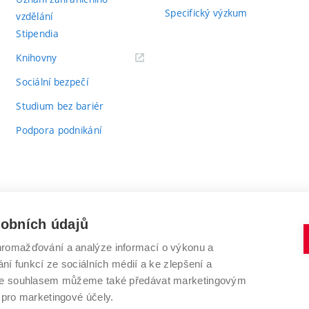
Specifický výzkum
vzdělání
Stipendia
(externí
Knihovny
odkaz)
Sociální bezpečí
Studium bez bariér
Podpora podnikání
sobních údajů
romažďování a analýze informací o výkonu a
VYSOKÉ UČENÍ TECHNICKÉ V BRNĚ
ní funkcí ze sociálních médií a ke zlepšení a
Antonínská 548/1
www.vut.cz
 Se souhlasem můžeme také předávat marketingovým
602 00 Brno
vut@vutbr.cz
 pro marketingové účely.