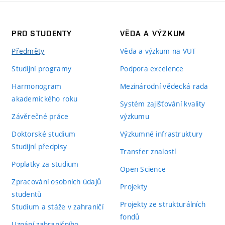
PRO STUDENTY
VĚDA A VÝZKUM
Předměty
Věda a výzkum na VUT
Studijní programy
Podpora excelence
Harmonogram
Mezinárodní vědecká rada
akademického roku
Systém zajišťování kvality
Závěrečné práce
výzkumu
Doktorské studium
Výzkumné infrastruktury
Studijní předpisy
Transfer znalostí
Poplatky za studium
Open Science
Zpracování osobních údajů
Projekty
studentů
Projekty ze strukturálních
Studium a stáže v zahraničí
fondů
Uznání zahraničního