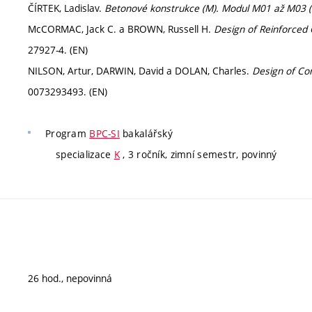
ČÍRTEK, Ladislav.
Betonové konstrukce (M). Modul M01 až M03 (s
McCORMAC, Jack C. a BROWN, Russell H.
Design of Reinforced
27927-4. (EN)
NILSON, Artur, DARWIN, David a DOLAN, Charles.
Design of Co
0073293493. (EN)
Program
BPC-SI
bakalářský
specializace
K
, 3 ročník, zimní semestr, povinný
26 hod., nepovinná