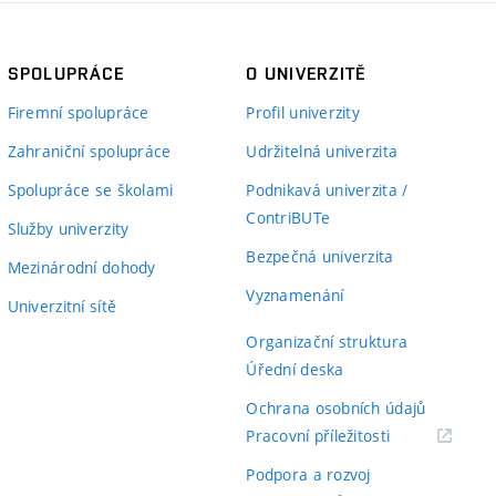
SPOLUPRÁCE
O UNIVERZITĚ
Firemní spolupráce
Profil univerzity
Zahraniční spolupráce
Udržitelná univerzita
Spolupráce se školami
Podnikavá univerzita /
ContriBUTe
Služby univerzity
Bezpečná univerzita
Mezinárodní dohody
Vyznamenání
Univerzitní sítě
Organizační struktura
Úřední deska
Ochrana osobních údajů
(externí
Pracovní příležitosti
odkaz)
Podpora a rozvoj