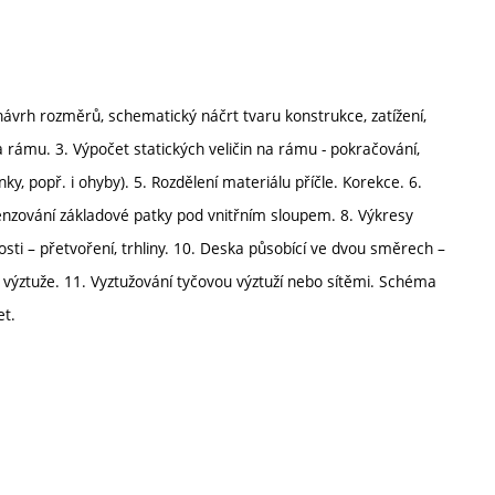
ávrh rozměrů, schematický náčrt tvaru konstrukce, zatížení,
na rámu. 3. Výpočet statických veličin na rámu - pokračování,
y, popř. i ohyby). 5. Rozdělení materiálu příčle. Korekce. 6.
enzování základové patky pod vnitřním sloupem. 8. Výkresy
nosti – přetvoření, trhliny. 10. Deska působící ve dvou směrech –
h výztuže. 11. Vyztužování tyčovou výztuží nebo sítěmi. Schéma
et.