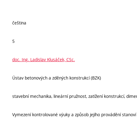
čeština
5
doc. Ing. Ladislav Klusáček, CSc.
Ústav betonových a zděných konstrukcí (BZK)
stavební mechanika, lineární pružnost, zatížení konstrukcí, di
Vymezení kontrolované výuky a způsob jejího provádění stanov