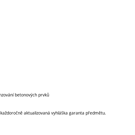
menzování betonových prvků
í každoročně aktualizovaná vyhláška garanta předmětu.