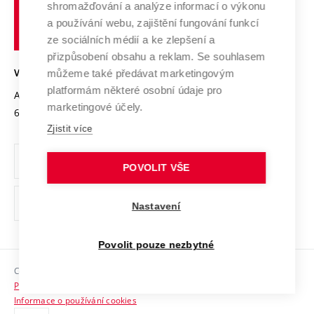
shromažďování a analýze informací o výkonu
Udržitelná univerzita
učení
Služby univerzity
Transfer znalostí
a používání webu, zajištění fungování funkcí
technické
Podnikavá univerzita / ContriBUTe
Mezinárodní dohody
ze sociálních médií a ke zlepšení a
Open Science
v
Bezpečná univerzita
přizpůsobení obsahu a reklam. Se souhlasem
Univerzitní sítě
Brně
Projekty
můžeme také předávat marketingovým
VYSOKÉ UČENÍ TECHNICKÉ V BRNĚ
Vyznamenání
platformám některé osobní údaje pro
Projekty ze strukturálních fondů
Antonínská 548/1
www.vut.cz
marketingové účely.
Organizační struktura
602 00 Brno
vut@vutbr.cz
Specifický výzkum
Zjistit více
Úřední deska
Ochrana osobních údajů
POVOLIT VŠE
(externí
Pracovní příležitosti
Nastavení
odkaz)
Podpora a rozvoj zaměstnanců a studujících
Povolit pouze nezbytné
Rovné příležitosti
Copyright © 2026 VUT
Sociální bezpečí
Prohlášení o přístupnosti
HR Award
Informace o používání cookies