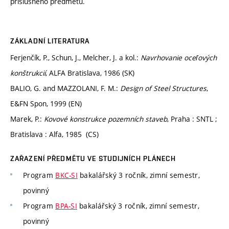
příslušného předmětu.
ZÁKLADNÍ LITERATURA
Ferjenčík, P., Schun, J., Melcher, J. a kol.:
Navrhovanie oceľových
konštrukcií
, ALFA Bratislava, 1986 (SK)
BALIO, G. and MAZZOLANI, F. M.:
Design of Steel Structures
,
E&FN Spon, 1999 (EN)
Marek, P.:
Kovové konstrukce pozemních staveb
, Praha : SNTL ;
Bratislava : Alfa, 1985 (CS)
ZAŘAZENÍ PŘEDMĚTU VE STUDIJNÍCH PLÁNECH
Program
BKC-SI
bakalářský 3 ročník, zimní semestr,
povinný
Program
BPA-SI
bakalářský 3 ročník, zimní semestr,
povinný