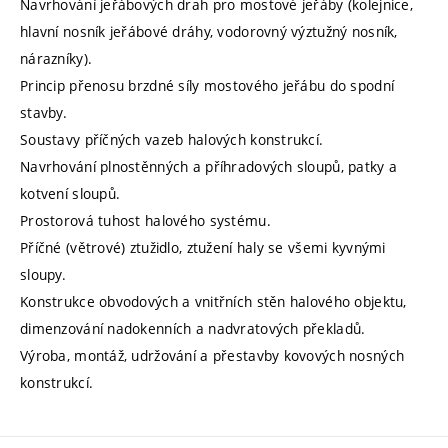
Navrhování jeřábových drah pro mostové jeřáby (kolejnice,
hlavní nosník jeřábové dráhy, vodorovný výztužný nosník,
nárazníky).
Princip přenosu brzdné síly mostového jeřábu do spodní
stavby.
Soustavy příčných vazeb halových konstrukcí.
Navrhování plnostěnných a příhradových sloupů, patky a
kotvení sloupů.
Prostorová tuhost halového systému.
Příčné (větrové) ztužidlo, ztužení haly se všemi kyvnými
sloupy.
Konstrukce obvodových a vnitřních stěn halového objektu,
dimenzování nadokenních a nadvratových překladů.
Výroba, montáž, udržování a přestavby kovových nosných
konstrukcí.