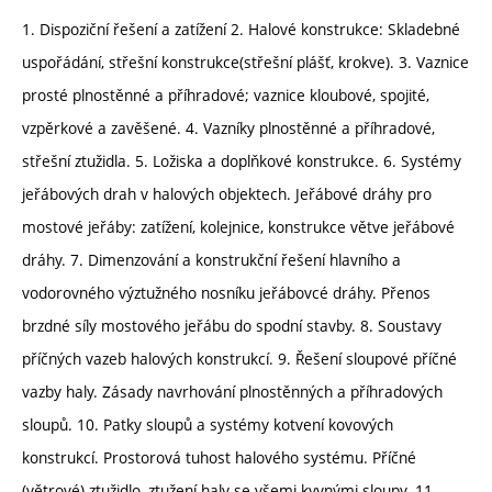
1. Dispoziční řešení a zatížení 2. Halové konstrukce: Skladebné
uspořádání, střešní konstrukce(střešní plášť, krokve). 3. Vaznice
prosté plnostěnné a příhradové; vaznice kloubové, spojité,
vzpěrkové a zavěšené. 4. Vazníky plnostěnné a příhradové,
střešní ztužidla. 5. Ložiska a doplňkové konstrukce. 6. Systémy
jeřábových drah v halových objektech. Jeřábové dráhy pro
mostové jeřáby: zatížení, kolejnice, konstrukce větve jeřábové
dráhy. 7. Dimenzování a konstrukční řešení hlavního a
vodorovného výztužného nosníku jeřábovcé dráhy. Přenos
brzdné síly mostového jeřábu do spodní stavby. 8. Soustavy
příčných vazeb halových konstrukcí. 9. Řešení sloupové příčné
vazby haly. Zásady navrhování plnostěnných a příhradových
sloupů. 10. Patky sloupů a systémy kotvení kovových
konstrukcí. Prostorová tuhost halového systému. Příčné
(větrové) ztužidlo, ztužení haly se všemi kyvnými sloupy. 11.