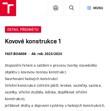
VUT
PŘIHLÁSIT
HLEDAT
MENU
SE
DETAIL PŘEDMĚTU
Kovové konstrukce 1
FAST-BOA008
Ak. rok: 2023/2024
Dispoziční řešení a zatížení v procesu tvorby stavebního
objektu s kovovou nosnou konstrukcí.
Navrhování halových konstrukcí:
Střešní konstrukce (střešní plášť, krokve, vazničky, vaznice,
vazníky, střešní ztužidla, ložiska, doplňkové střešní
konstrukce).
Jeřábové dráhy a dopravní systémy v halových konstrukcích.