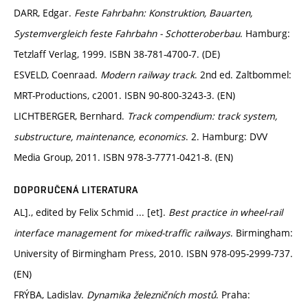
DARR, Edgar.
Feste Fahrbahn: Konstruktion, Bauarten,
Systemvergleich feste Fahrbahn - Schotteroberbau
. Hamburg:
Tetzlaff Verlag, 1999. ISBN 38-781-4700-7. (DE)
ESVELD, Coenraad.
Modern railway track
. 2nd ed. Zaltbommel:
MRT-Productions, c2001. ISBN 90-800-3243-3. (EN)
LICHTBERGER, Bernhard.
Track compendium: track system,
substructure, maintenance, economics
. 2. Hamburg: DVV
Media Group, 2011. ISBN 978-3-7771-0421-8. (EN)
DOPORUČENÁ LITERATURA
AL]., edited by Felix Schmid ... [et].
Best practice in wheel-rail
interface management for mixed-traffic railways
. Birmingham:
University of Birmingham Press, 2010. ISBN 978-095-2999-737.
(EN)
FRÝBA, Ladislav.
Dynamika železničních mostů
. Praha: