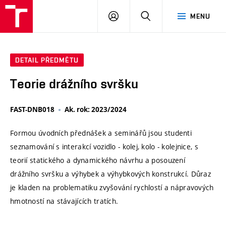
VUT
PŘIHLÁSIT
HLEDAT
MENU
SE
DETAIL PŘEDMĚTU
Teorie drážního svršku
FAST-DNB018
Ak. rok: 2023/2024
Formou úvodních přednášek a seminářů jsou studenti
seznamování s interakcí vozidlo - kolej, kolo - kolejnice, s
teorií statického a dynamického návrhu a posouzení
drážního svršku a výhybek a výhybkových konstrukcí. Důraz
je kladen na problematiku zvyšování rychlostí a nápravových
hmotností na stávajících tratích.