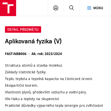
VUT
PŘIHLÁSIT
HLEDAT
MENU
SE
DETAIL PŘEDMĚTU
Aplikovaná fyzika (V)
FAST-NBB006
Ak. rok: 2023/2024
Struktura atomů a stavba molekul.
Základy statistické fyziky.
Teplo, teplota a tepelná kapacita na částicové úrovni.
Ekvipartiční teorém.
Vlastnosti plynů, především vzduchu a vodní páry.
Vliv tlaku a teploty na skupenství
Praktické důsledky výparného tepla (energie pro zvlhčování