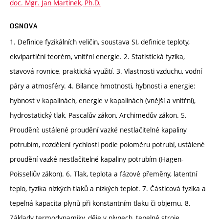
doc. Mgr. Jan Martinek, Ph.D.
OSNOVA
1. Definice fyzikálních veličin, soustava SI, definice teploty,
ekvipartiční teorém, vnitřní energie. 2. Statistická fyzika,
stavová rovnice, praktická využití. 3. Vlastnosti vzduchu, vodní
páry a atmosféry. 4. Bilance hmotnosti, hybnosti a energie:
hybnost v kapalinách, energie v kapalinách (vnější a vnitřní),
hydrostatický tlak, Pascalův zákon, Archimedův zákon. 5.
Proudění: ustálené proudění vazké nestlačitelné kapaliny
potrubím, rozdělení rychlosti podle poloměru potrubí, ustálené
proudění vazké nestlačitelné kapaliny potrubím (Hagen-
Poisseliův zákon). 6. Tlak, teplota a fázové přeměny, latentní
teplo, fyzika nízkých tlaků a nízkých teplot. 7. Částicová fyzika a
tepelná kapacita plynů při konstantním tlaku či objemu. 8.
Základy termodynamiky, děje v plynech, tepelné stroje,