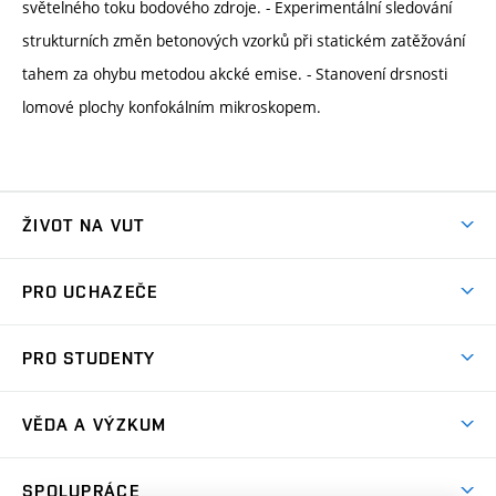
světelného toku bodového zdroje. - Experimentální sledování
strukturních změn betonových vzorků při statickém zatěžování
tahem za ohybu metodou akcké emise. - Stanovení drsnosti
lomové plochy konfokálním mikroskopem.
ŽIVOT NA VUT
Atmosféra VUT
PRO UCHAZEČE
Prostory školy
Proč na VUT
Koleje
PRO STUDENTY
Studijní programy
Stravování
Předměty
Studijní předpisy
Studium a stáže v zahraničí
Stipendia
Dny otevřených dveří
VĚDA A VÝZKUM
Sport na VUT
(externí
Studijní programy
Poplatky za studium
Uznání zahraničního vzdělání
Knihovny
Aktivity pro juniory
Studentský život
odkaz)
Věda a výzkum na VUT
Harmonogram akademického roku
Zpracování osobních údajů studentů
Sociální bezpečí
SPOLUPRÁCE
Celoživotní vzdělávání