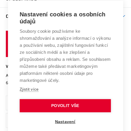
Brno
Podpora excelence
Závěrečné práce
Studium bez bariér
Zpracování osobních údajů uchazečů o studium
Firemní spolupráce
Mezinárodní vědecká rada
Nastavení cookies a osobních
O UNIVERZITĚ
Doktorské studium
Podpora podnikání
E-přihláška
údajů
Zahraniční spolupráce
Systém zajišťování kvality výzkumu
Profil univerzity
Spolupráce se školami
Soubory cookie používáme ke
Vysoké
Výzkumné infrastruktury
shromažďování a analýze informací o výkonu
Udržitelná univerzita
učení
Služby univerzity
Transfer znalostí
a používání webu, zajištění fungování funkcí
technické
Podnikavá univerzita / ContriBUTe
Mezinárodní dohody
ze sociálních médií a ke zlepšení a
Open Science
v
Bezpečná univerzita
přizpůsobení obsahu a reklam. Se souhlasem
Univerzitní sítě
Brně
Projekty
můžeme také předávat marketingovým
VYSOKÉ UČENÍ TECHNICKÉ V BRNĚ
Vyznamenání
platformám některé osobní údaje pro
Projekty ze strukturálních fondů
Antonínská 548/1
www.vut.cz
marketingové účely.
Organizační struktura
602 00 Brno
vut@vutbr.cz
Specifický výzkum
Zjistit více
Úřední deska
Ochrana osobních údajů
POVOLIT VŠE
(externí
Pracovní příležitosti
Nastavení
odkaz)
Podpora a rozvoj zaměstnanců a studujících