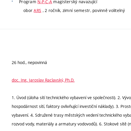
Program
N-P-C-A
magisterský navazující
obor
ARS
, 2 ročník, zimní semestr, povinně volitelný
26 hod., nepovinná
doc. Ing. Jaroslav Raclavský, Ph.D.
1. Úvod (úloha sítí technického vybavení ve společnosti). 2. Vývoj 
hospodárnost sítí, faktory ovlivňující investiční náklady). 3. Pr
vybavení. 4. Sdružené trasy městských vedení technického vyb
rozvod vody, materiály a armatury vodovodů). 6. Stokové sítě (