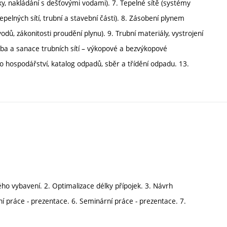
jky, nakládání s dešťovými vodami). 7. Tepelné sítě (systémy
pelných sítí, trubní a stavební části). 8. Zásobení plynem
dů, zákonitosti proudění plynu). 9. Trubní materiály, vystrojení
vba a sanace trubních sítí – výkopové a bezvýkopové
hospodářství, katalog odpadů, sběr a třídění odpadu. 13.
ého vybavení. 2. Optimalizace délky přípojek. 3. Návrh
í práce - prezentace. 6. Seminární práce - prezentace. 7.