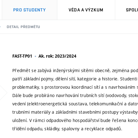
PRO STUDENTY
VĚDA A VÝZKUM
SPOL
DETAIL PŘEDMĚTU
FAST-TP01
Ak. rok: 2023/2024
Předmět se zabývá inženýrskými sítěmi obecně, zejména po
patří základní pojmy, dělení sítí, kategorie a historie. Stud
problematiky, s prostorovou koordinací sítí a s navrhováním
Dále bude probíráno navrhování trubních sítí (vodovody, stok
vedení (elektroenergetická soustava, telekomunikační a dato
trubními materiály a základními stavebními postupy výstavby 
uložení. V rámci odpadového hospodářství bude řešena konc
třídění odpadu, skládky, spalovny a recyklace odpadů.