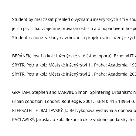
Student by měl získat přehled o významu inženýrských sítí v sou
jejich prvcích,o vzájemné provázanosti sítí a o odpadovém hosp
Student zvládne základy navrhování a projektování inženýrských 
BERÁNEK, Josef a kol.: Inženýrské sítě (stud. opora). Brno: VUT 
ŠRYTR, Petr a kol.: Městské inženýrství 1.. Praha: Academia, 19
ŠRYTR, Petr a kol.: Městské inženýrství 2.. Praha: Academia, 20
GRAHAM, Stephen and MARVIN, Simon: Splintering Urbanism: net
urban condition. London: Routledge, 2001. ISBN 0-415-18964-0.
KLEPSATEL, F., RACLAVSKÝ, J.: Bezvýkopová výstavba a obnova 
RACLAVSKÝ, Jaroslav a kol.: Rekonstrukce vodohospodářských sít