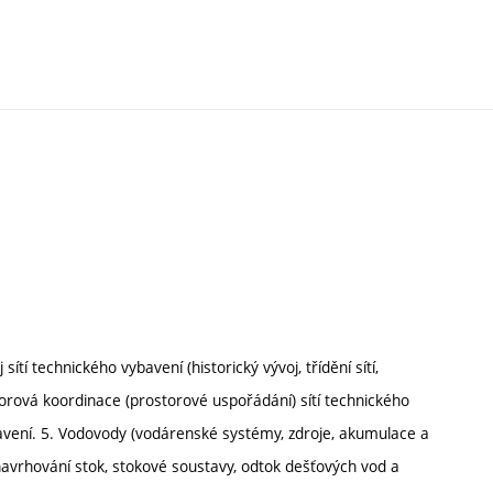
sítí technického vybavení (historický vývoj, třídění sítí,
ostorová koordinace (prostorové uspořádání) sítí technického
avení. 5. Vodovody (vodárenské systémy, zdroje, akumulace a
navrhování stok, stokové soustavy, odtok dešťových vod a