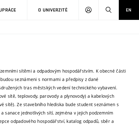
PŘIHLÁSIT
HLEDAT
UPRÁCE
O UNIVERZITĚ
EN
SE
dzemními sítěmi a odpadovým hospodářstvím. K obecné části
enti budou seznámeni s normami a předpisy z dané
 sdružených tras městských vedení technického vybavení.
ové sítě, teplovody, parovody a plynovody) a kabelových
vé sítě). Ze stavebního hlediska bude student seznámen s
a sanace jednotlivých sítí, zejména v jejich podzemním
epce odpadového hospodářství, katalog odpadů, sběr a