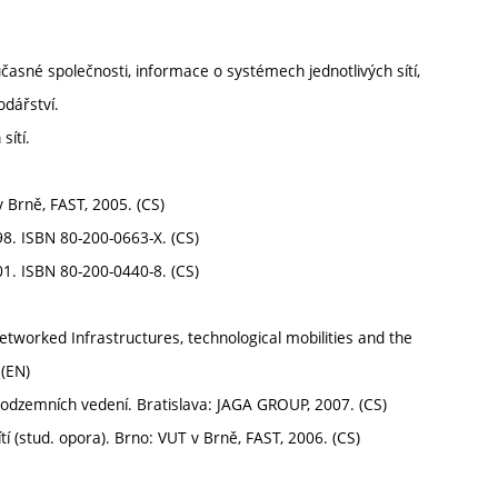
časné společnosti, informace o systémech jednotlivých sítí,
odářství.
sítí.
v Brně, FAST, 2005. (CS)
98. ISBN 80-200-0663-X. (CS)
01. ISBN 80-200-0440-8. (CS)
worked Infrastructures, technological mobilities and the
 (EN)
podzemních vedení. Bratislava: JAGA GROUP, 2007. (CS)
í (stud. opora). Brno: VUT v Brně, FAST, 2006. (CS)