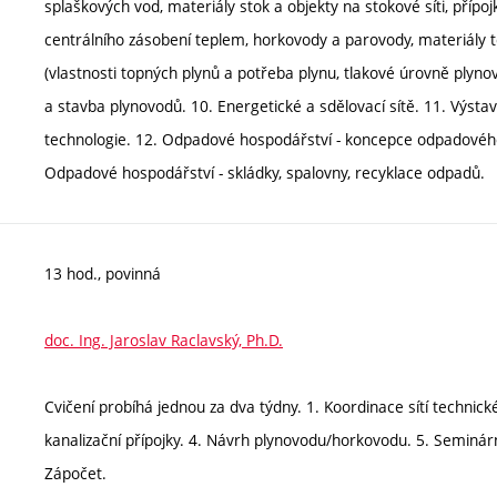
splaškových vod, materiály stok a objekty na stokové síti, přípo
centrálního zásobení teplem, horkovody a parovody, materiály te
(vlastnosti topných plynů a potřeba plynu, tlakové úrovně plynovo
a stavba plynovodů. 10. Energetické a sdělovací sítě. 11. Výsta
technologie. 12. Odpadové hospodářství - koncepce odpadového 
Odpadové hospodářství - skládky, spalovny, recyklace odpadů.
13 hod., povinná
doc. Ing. Jaroslav Raclavský, Ph.D.
Cvičení probíhá jednou za dva týdny. 1. Koordinace sítí technick
kanalizační přípojky. 4. Návrh plynovodu/horkovodu. 5. Seminárn
Zápočet.