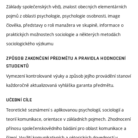
Základy společenských věd), znalost obecných elementárních
pojmů z oblasti psychologie, psychologie osobnosti, image
člověka, představy o roli manažera ve skupině, informace o
praktických možnostech sociologie a některých metodách
sociologického výzkumu
ZPŮSOB ZAKONČENÍ PŘEDMĚTU A PRAVIDLA HODNOCENÍ
STUDENTŮ
Vymezení kontrolované výuky a způsob jejího provádění stanoví
každoročně aktualizovaná vyhláška garanta předmětu.
UČEBNÍ CÍLE
Teoretické seznámení s aplikovanou psychologií, sociologií a
teorií komunikace, orientace v základních pojmech. Zhodnocení
přínosu společenskovědního bádání pro oblast komunikace a
řízení. Využití komunikativních a rétorických dovedností v