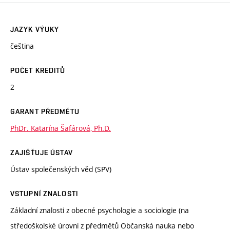
JAZYK VÝUKY
čeština
POČET KREDITŮ
2
GARANT PŘEDMĚTU
PhDr. Katarína Šafárová, Ph.D.
ZAJIŠŤUJE ÚSTAV
Ústav společenských věd (SPV)
VSTUPNÍ ZNALOSTI
Základní znalosti z obecné psychologie a sociologie (na
středoškolské úrovni z předmětů Občanská nauka nebo