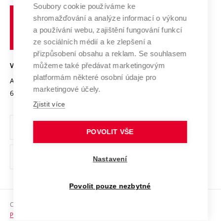
Profil univerzity
Spolupráce se školami
Soubory cookie používáme ke
Vysoké
Výzkumné infrastruktury
shromažďování a analýze informací o výkonu
Udržitelná univerzita
učení
Služby univerzity
Transfer znalostí
a používání webu, zajištění fungování funkcí
technické
Podnikavá univerzita / ContriBUTe
Mezinárodní dohody
ze sociálních médií a ke zlepšení a
Open Science
v
Bezpečná univerzita
přizpůsobení obsahu a reklam. Se souhlasem
Univerzitní sítě
Brně
Projekty
můžeme také předávat marketingovým
VYSOKÉ UČENÍ TECHNICKÉ V BRNĚ
Vyznamenání
platformám některé osobní údaje pro
Projekty ze strukturálních fondů
Antonínská 548/1
www.vut.cz
marketingové účely.
Organizační struktura
602 00 Brno
vut@vutbr.cz
Specifický výzkum
Zjistit více
Úřední deska
Ochrana osobních údajů
POVOLIT VŠE
(externí
Pracovní příležitosti
Nastavení
odkaz)
Podpora a rozvoj zaměstnanců a studujících
Povolit pouze nezbytné
Rovné příležitosti
Copyright © 2026 VUT
Sociální bezpečí
Prohlášení o přístupnosti