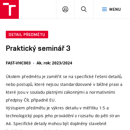
VUT
PŘIHLÁSIT
HLEDAT
MENU
SE
DETAIL PŘEDMĚTU
Praktický seminář 3
FAST-VHC003
Ak. rok: 2023/2024
Úkolem předmětu je zaměřit se na specifické řešení detailů,
nebo postupů, které nejsou standardizované v běžné praxi a
které jsou v souladu platnými zákonnými a normativními
předpisy ČR, případně EU.
Výstupem předmětu je výkres detailu v měřítku 1:5 a
technologický popis jeho provádění v rozsahu do pěti stran
A4. Specifické detaily mohou být doplněny stavebně