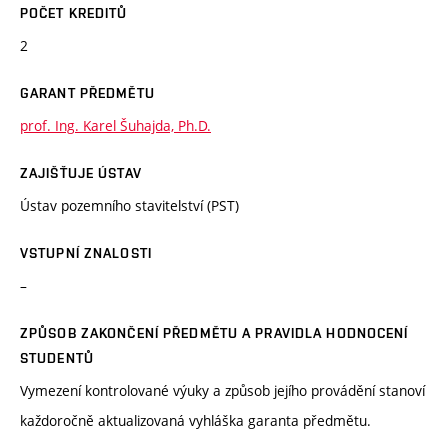
POČET KREDITŮ
2
GARANT PŘEDMĚTU
prof. Ing. Karel Šuhajda, Ph.D.
ZAJIŠŤUJE ÚSTAV
Ústav pozemního stavitelství (PST)
VSTUPNÍ ZNALOSTI
–
ZPŮSOB ZAKONČENÍ PŘEDMĚTU A PRAVIDLA HODNOCENÍ
STUDENTŮ
Vymezení kontrolované výuky a způsob jejího provádění stanoví
každoročně aktualizovaná vyhláška garanta předmětu.