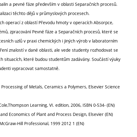
apalin a pevné fáze především v oblasti Separačních procesů.
alizaci těchto dějů v průmyslových procesech.
vých operací z oblastí Převodu hmoty v operacích Absorpce,
témů, zpracování Pevné fáze a Separačních procesů, které se
ocesních uzlů v praxi chemických i jiných výrob v laboratorním
ení znalostí v dané oblasti, ale vede studenty rozhodovat se
ch situacích, které budou studentům zadávány. Součástí výuky
tudenti vypracovat samostatně.
o Processing of Metals, Ceramics a Polymers, Elsevier Science
Cole,Thompson Learning, VI. edition, 2006, ISBN 0-534- (EN)
 and Economics of Plant and Process Design, Elsevier (EN)
 McGraw-Hill Professional, 1999 2012 1 (EN)