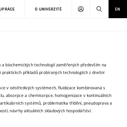
PŘIHLÁSIT
HLEDAT
UPRÁCE
O UNIVERZITĚ
EN
SE
ch a biochemických technologií zaměřených především na
praktickch příkladů probíraných technologiích z dnešní
ntace v odstředivých systémech, fluidizace kombinovaná s
álu, absorpce a chemisorpce, homogenizace v kontinuálních
artikulárních systémů, problematika třídění, pneudoprava a
ostí, návrhy aktuálních skladových hospodářství.