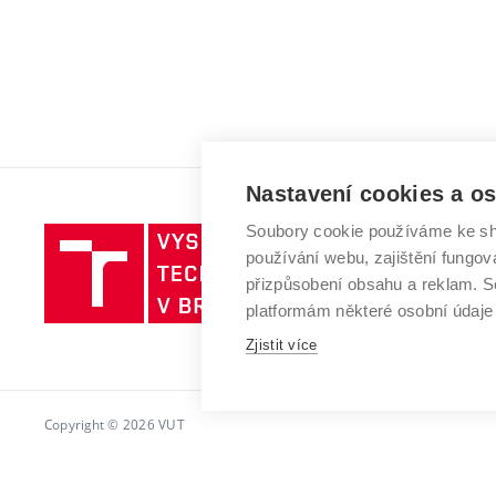
Nastavení cookies a o
Soubory cookie používáme ke sh
Vysoké
používání webu, zajištění fungová
učení
přizpůsobení obsahu a reklam.
technické
platformám některé osobní údaje
v
Brně
Zjistit více
Copyright © 2026 VUT