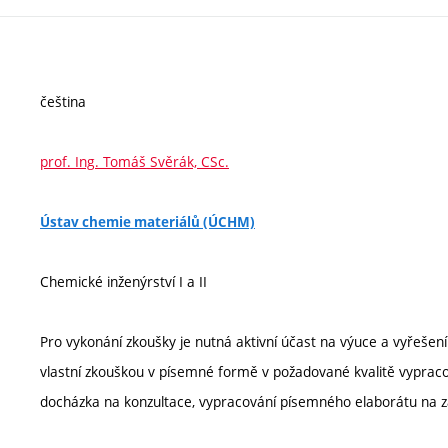
čeština
prof. Ing. Tomáš Svěrák, CSc.
Ústav chemie materiálů (ÚCHM)
Chemické inženýrství I a II
Pro vykonání zkoušky je nutná aktivní účast na výuce a vyřešen
vlastní zkouškou v písemné formě v požadované kvalitě vypraco
docházka na konzultace, vypracování písemného elaborátu na 