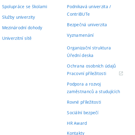
Spolupráce se školami
Podnikavá univerzita /
ContriBUTe
Služby univerzity
Bezpečná univerzita
Mezinárodní dohody
Vyznamenání
Univerzitní sítě
Organizační struktura
Úřední deska
Ochrana osobních údajů
(externí
Pracovní příležitosti
odkaz)
Podpora a rozvoj
zaměstnanců a studujících
Rovné příležitosti
Sociální bezpečí
HR Award
Kontakty