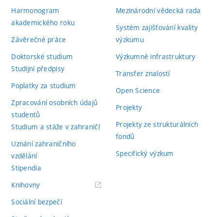
Harmonogram
Mezinárodní vědecká rada
akademického roku
Systém zajišťování kvality
Závěrečné práce
výzkumu
Doktorské studium
Výzkumné infrastruktury
Studijní předpisy
Transfer znalostí
Poplatky za studium
Open Science
Zpracování osobních údajů
Projekty
studentů
Projekty ze strukturálních
Studium a stáže v zahraničí
fondů
Uznání zahraničního
Specifický výzkum
vzdělání
Stipendia
(externí
Knihovny
odkaz)
Sociální bezpečí