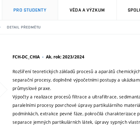
PRO STUDENTY
VĚDA A VÝZKUM
SPOL
DETAIL PŘEDMĚTU
FCH-DC_CHIA
Ak. rok: 2023/2024
Rozšíření teoretických základů procesů a aparátů chemický
separační procesy, doplněné výpočetními postupy a ukázkami 
průmyslové praxe.
Výpočty a realizace procesů filtrace a ultrafiltrace, sedima
paralelními procesy povrchové úpravy partikulárního materi
podmínkách, extrakce pevné fáze, pokročilá charakterizace p
separace jemných partikulárních látek, úpravy sypných vlastn