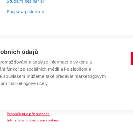
Studium bez bariér
Podpora podnikání
sobních údajů
romažďování a analýze informací o výkonu a
VYSOKÉ UČENÍ TECHNICKÉ V BRNĚ
ní funkcí ze sociálních médií a ke zlepšení a
Antonínská 548/1
www.vut.cz
 Se souhlasem můžeme také předávat marketingovým
602 00 Brno
vut@vutbr.cz
 pro marketingové účely.
Prohlášení o přístupnosti
Informace o používání cookies