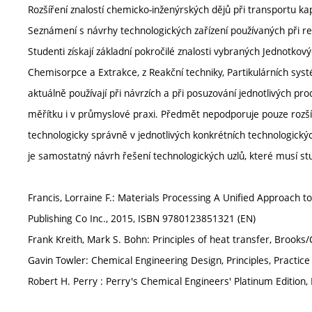
Rozšíření znalostí chemicko-inženýrských dějů při transportu k
Seznámení s návrhy technologických zařízení používaných při re
Studenti získají základní pokročilé znalosti vybraných Jednotko
Chemisorpce a Extrakce, z Reakční techniky, Partikulárních sys
aktuálně používají při návrzích a při posuzování jednotlivých pr
měřítku i v průmyslové praxi. Předmět nepodporuje pouze rozšíř
technologicky správně v jednotlivých konkrétních technologický
je samostatný návrh řešení technologických uzlů, které musí s
Francis, Lorraine F.: Materials Processing A Unified Approach t
Publishing Co Inc., 2015, ISBN 9780123851321 (EN)
Frank Kreith, Mark S. Bohn: Principles of heat transfer, Brooks/
Gavin Towler: Chemical Engineering Design, Principles, Practice
Robert H. Perry : Perry's Chemical Engineers' Platinum Edition,