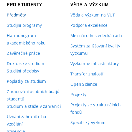
PRO STUDENTY
VĚDA A VÝZKUM
Předměty
Věda a výzkum na VUT
Studijní programy
Podpora excelence
Harmonogram
Mezinárodní vědecká rada
akademického roku
Systém zajišťování kvality
Závěrečné práce
výzkumu
Doktorské studium
Výzkumné infrastruktury
Studijní předpisy
Transfer znalostí
Poplatky za studium
Open Science
Zpracování osobních údajů
Projekty
studentů
Projekty ze strukturálních
Studium a stáže v zahraničí
fondů
Uznání zahraničního
Specifický výzkum
vzdělání
Stipendia