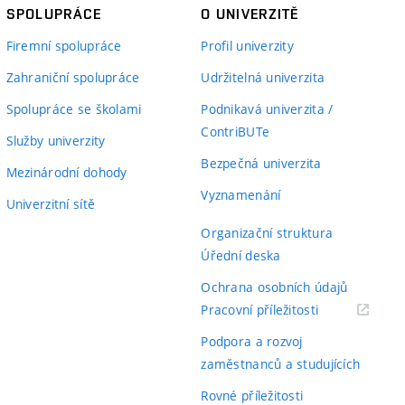
SPOLUPRÁCE
O UNIVERZITĚ
Firemní spolupráce
Profil univerzity
Zahraniční spolupráce
Udržitelná univerzita
Spolupráce se školami
Podnikavá univerzita /
ContriBUTe
Služby univerzity
Bezpečná univerzita
Mezinárodní dohody
Vyznamenání
Univerzitní sítě
Organizační struktura
Úřední deska
Ochrana osobních údajů
(externí
Pracovní příležitosti
odkaz)
Podpora a rozvoj
zaměstnanců a studujících
Rovné příležitosti