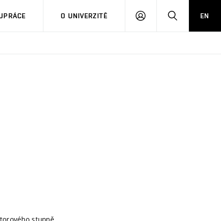
PŘIHLÁSIT
HLEDAT
UPRÁCE
O UNIVERZITĚ
EN
SE
storového stupně