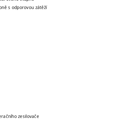
upně s odporovou zátěží
račního zesilovače