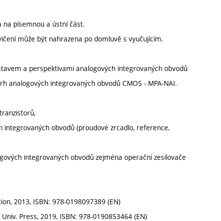
a na písemnou a ústní část.
vičení může být nahrazena po domluvě s vyučujícím.
stavem a perspektivami analogových integrovaných obvodů
ávrh analogových integrovaných obvodů CMOS - MPA-NAI.
tranzistorů,
ch integrovaných obvodů (proudové zrcadlo, reference,
alogových integrovaných obvodů zejména operační zesilovače
dition, 2013, ISBN: 978-0198097389 (EN)
ord Univ. Press, 2019, ISBN: 978-0190853464 (EN)