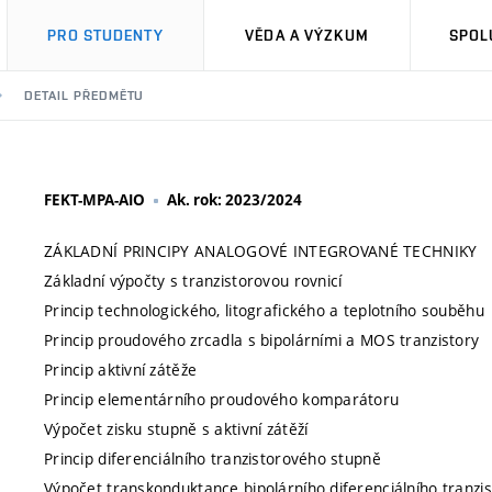
PRO STUDENTY
VĚDA A VÝZKUM
SPOL
DETAIL PŘEDMĚTU
FEKT-MPA-AIO
Ak. rok: 2023/2024
ZÁKLADNÍ PRINCIPY ANALOGOVÉ INTEGROVANÉ TECHNIKY
Základní výpočty s tranzistorovou rovnicí
Princip technologického, litografického a teplotního souběhu
Princip proudového zrcadla s bipolárními a MOS tranzistory
Princip aktivní zátěže
Princip elementárního proudového komparátoru
Výpočet zisku stupně s aktivní zátěží
Princip diferenciálního tranzistorového stupně
Výpočet transkonduktance bipolárního diferenciálního tranzi