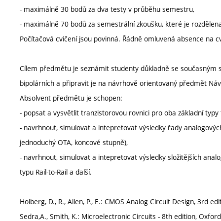
- maximálně 30 bodů za dva testy v průběhu semestru,
- maximálně 70 bodů za semestrální zkoušku, které je rozdělen
Počítačová cvičení jsou povinná. Řádně omluvená absence na c
Cílem předmětu je seznámit studenty důkladně se současným 
bipolárních a připravit je na návrhově orientovaný předmět N
Absolvent předmětu je schopen:
- popsat a vysvětlit tranzistorovou rovnici pro oba základní typy 
- navrhnout, simulovat a intepretovat výsledky řady analogový
jednoduchý OTA, koncové stupně),
- navrhnout, simulovat a intepretovat výsledky složitějších an
typu Rail-to-Rail a další.
Holberg, D., R., Allen, P., E.: CMOS Analog Circuit Design, 3rd e
Sedra,A., Smith, K.: Microelectronic Circuits - 8th edition, Oxf