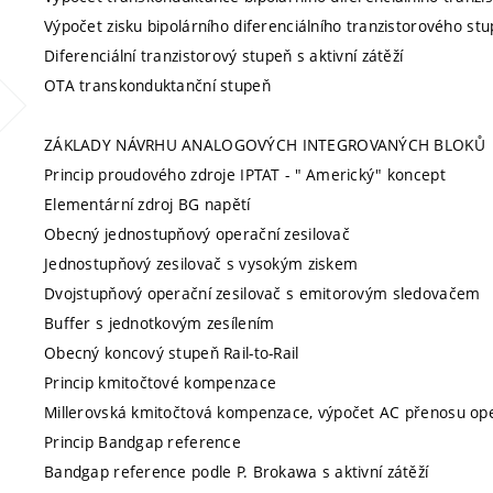
Výpočet zisku bipolárního diferenciálního tranzistorového st
Diferenciální tranzistorový stupeň s aktivní zátěží
OTA transkonduktanční stupeň
ZÁKLADY NÁVRHU ANALOGOVÝCH INTEGROVANÝCH BLOKŮ
Princip proudového zdroje IPTAT - " Americký" koncept
Elementární zdroj BG napětí
Obecný jednostupňový operační zesilovač
Jednostupňový zesilovač s vysokým ziskem
Dvojstupňový operační zesilovač s emitorovým sledovačem
Buffer s jednotkovým zesílením
Obecný koncový stupeň Rail-to-Rail
Princip kmitočtové kompenzace
Millerovská kmitočtová kompenzace, výpočet AC přenosu ope
Princip Bandgap reference
Bandgap reference podle P. Brokawa s aktivní zátěží