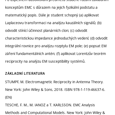
konceptům EMC s důrazem na jejich fyzikální podstatu a
matematický popis. Dále je student schopný (a) aplikovat
Laplaceovu transformaci na analýzu kauzálních signálů; (b)
odvodit stínící účinnost planárních clon; (c) odvodit
characteristickou impedance jednoduchých vedení; (d) odvodit
integrální rovnice pro analýzu rozptylu EM pole; (e) popsat EM
záření fundamentálních antén; (f) aplikovat Lorentzův teorém
reciprocity na analýzu EM susceptibility systémů.
ZÁKLADNÍ LITERATURA
STUMPF, M. Electromagnetic Reciprocity in Antenna Theory.
New York: John Wiley & Sons, 2018. ISBN 978-1-119-46637-6.
(EN)
TESCHE, F. M., M. IANOZ a T. KARLSSON. EMC Analysis
Methods and Computational Models. New York: John Wiley &