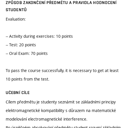
ZPŮSOB ZAKONČENÍ PŘEDMĚTU A PRAVIDLA HODNOCENÍ
STUDENTŮ
Evaluation:
-- Activity during exercises: 10 points
-- Test: 20 points
-- Oral Exam: 70 points
To pass the course successfully, it is necessary to get at least
10 points from the test.
UČEBNÍ CÍLE
Cílem předmětu je studenty seznámit se základními principy
elektromagnetické kompatibility s důrazem na matematické
modelování electromagnetické interference.
Po úspěšném absolvování předmětu student rozumí základním