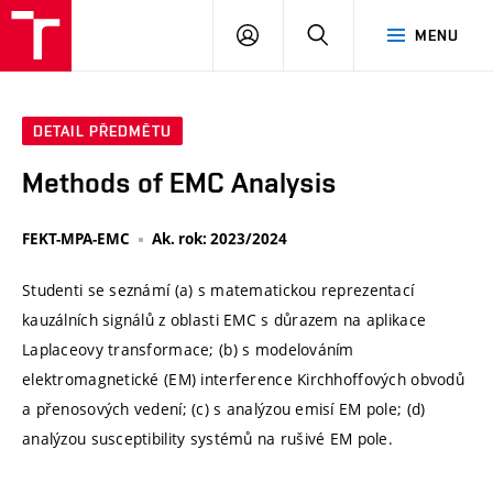
VUT
PŘIHLÁSIT
HLEDAT
MENU
SE
DETAIL PŘEDMĚTU
Methods of EMC Analysis
FEKT-MPA-EMC
Ak. rok: 2023/2024
Studenti se seznámí (a) s matematickou reprezentací
kauzálních signálů z oblasti EMC s důrazem na aplikace
Laplaceovy transformace; (b) s modelováním
elektromagnetické (EM) interference Kirchhoffových obvodů
a přenosových vedení; (c) s analýzou emisí EM pole; (d)
analýzou susceptibility systémů na rušivé EM pole.