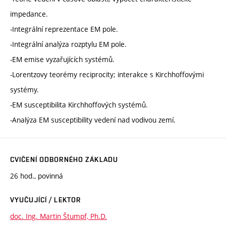
impedance.
-Integrální reprezentace EM pole.
-Integrální analýza rozptylu EM pole.
-EM emise vyzařujících systémů.
-Lorentzovy teorémy reciprocity; interakce s Kirchhoffovými
systémy.
-EM susceptibilita Kirchhoffových systémů.
-Analýza EM susceptibility vedení nad vodivou zemí.
CVIČENÍ ODBORNÉHO ZÁKLADU
26 hod., povinná
VYUČUJÍCÍ / LEKTOR
doc. Ing. Martin Štumpf, Ph.D.