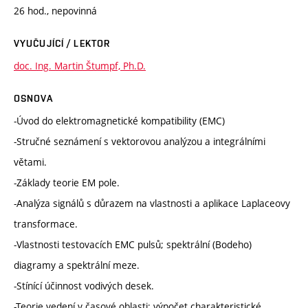
26 hod., nepovinná
VYUČUJÍCÍ / LEKTOR
doc. Ing. Martin Štumpf, Ph.D.
OSNOVA
-Úvod do elektromagnetické kompatibility (EMC)
-Stručné seznámení s vektorovou analýzou a integrálními
větami.
-Základy teorie EM pole.
-Analýza signálů s důrazem na vlastnosti a aplikace Laplaceovy
transformace.
-Vlastnosti testovacích EMC pulsů; spektrální (Bodeho)
diagramy a spektrální meze.
-Stínící účinnost vodivých desek.
-Teorie vedení v časové oblasti; výpočet charakteristické