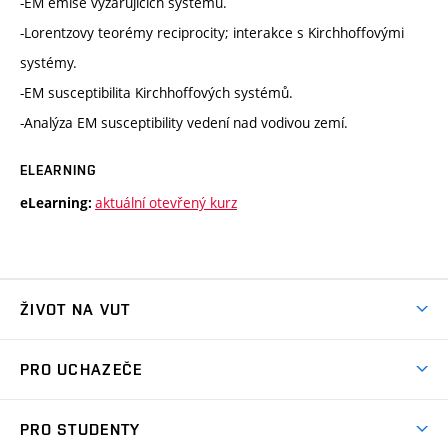
-EM emise vyzařujících systémů.
-Lorentzovy teorémy reciprocity; interakce s Kirchhoffovými
systémy.
-EM susceptibilita Kirchhoffových systémů.
-Analýza EM susceptibility vedení nad vodivou zemí.
ELEARNING
aktuální otevřený kurz
eLearning:
ŽIVOT NA VUT
Atmosféra VUT
PRO UCHAZEČE
Prostory školy
Proč na VUT
Koleje
PRO STUDENTY
Studijní programy