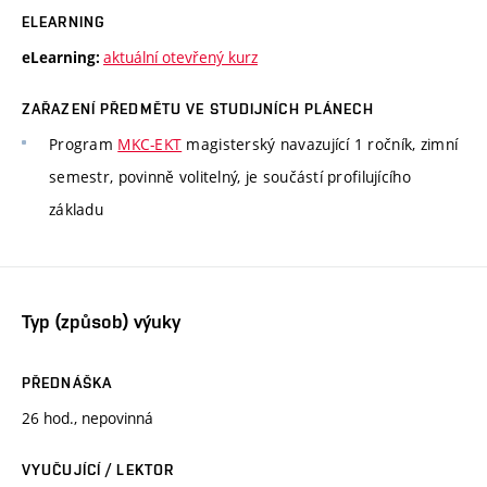
ELEARNING
aktuální otevřený kurz
eLearning:
ZAŘAZENÍ PŘEDMĚTU VE STUDIJNÍCH PLÁNECH
Program
MKC-EKT
magisterský navazující 1 ročník, zimní
semestr, povinně volitelný, je součástí profilujícího
základu
Typ (způsob) výuky
PŘEDNÁŠKA
26 hod., nepovinná
VYUČUJÍCÍ / LEKTOR