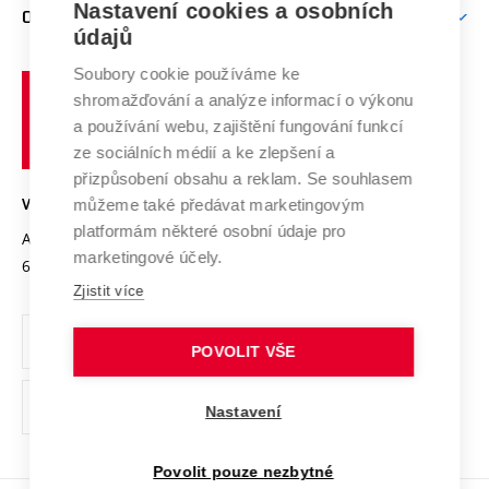
Mezinárodní vědecká rada
Nastavení cookies a osobních
O UNIVERZITĚ
Doktorské studium
Podpora podnikání
E-přihláška
údajů
Zahraniční spolupráce
Systém zajišťování kvality výzkumu
Profil univerzity
Spolupráce se školami
Soubory cookie používáme ke
Vysoké
Výzkumné infrastruktury
shromažďování a analýze informací o výkonu
Udržitelná univerzita
učení
Služby univerzity
Transfer znalostí
a používání webu, zajištění fungování funkcí
technické
Podnikavá univerzita / ContriBUTe
Mezinárodní dohody
ze sociálních médií a ke zlepšení a
Open Science
v
Bezpečná univerzita
přizpůsobení obsahu a reklam. Se souhlasem
Univerzitní sítě
Brně
Projekty
můžeme také předávat marketingovým
VYSOKÉ UČENÍ TECHNICKÉ V BRNĚ
Vyznamenání
platformám některé osobní údaje pro
Projekty ze strukturálních fondů
Antonínská 548/1
www.vut.cz
marketingové účely.
Organizační struktura
602 00 Brno
vut@vutbr.cz
Specifický výzkum
Zjistit více
Úřední deska
Ochrana osobních údajů
POVOLIT VŠE
(externí
Pracovní příležitosti
Nastavení
odkaz)
Podpora a rozvoj zaměstnanců a studujících
Povolit pouze nezbytné
Rovné příležitosti