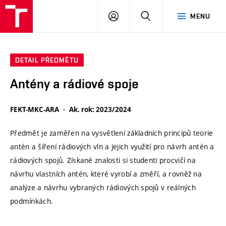
VUT
PŘIHLÁSIT
HLEDAT
MENU
SE
DETAIL PŘEDMĚTU
Antény a rádiové spoje
FEKT-MKC-ARA
Ak. rok: 2023/2024
Předmět je zaměřen na vysvětlení základních principů teorie
antén a šíření rádiových vln a jejich využití pro návrh antén a
rádiových spojů. Získané znalosti si studenti procvičí na
návrhu vlastních antén, které vyrobí a změří, a rovněž na
analýze a návrhu vybraných rádiových spojů v reálných
podmínkách.