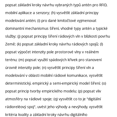
popsat základní kroky návrhu vybraných typů antén pro RFID,
mobilní aplikace a senzory; (h) vysvětlit základní principy
modelování antén; (i) pro dané kmitočtové vyjmenovat
dominantní mechanismus šíření, vhodné typy antén a typické
služby; (j) popsat principy šíření rádiových vln v blízkosti povrhu
Země; (k) popsat základní kroky návrhu rádiových spojů; (l)
popsat výpočet intenzity pole prostorové vlny v reálném
terénu; (m) popsat využití spádových křivek pro stanovení
úrovně intenzity pole; (n) vysvětlit principy šíření vln a
modelování v oblasti mobilní rádiové komunikace, vysvětlit
deterministický, empirický a semi-empirický model šíření; (o)
popsat princip tvorby empirického modelu; (p) popsat vliv
atmosféry na rádiové spoje; (q) vysvětlit co to je "digitální
rádioreléový spoj", uvést jeho výhody a nevýhody, vysvětlit
kritéria kvality a základní kroky návrhu digitálního