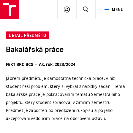
VUT
PŘIHLÁSIT
HLEDAT
MENU
SE
DETAIL PŘEDMĚTU
Bakalářská práce
FEKT-BKC-BCS
Ak. rok: 2023/2024
Jádrem předmětu je samostatná technická práce, v níž
student řeší problém, který si vybral z nabídky zadání. Téma
bakalářské práce je pokračováním tématu Semestrálního
projektu, který student zpracoval v zimním semestru.
Předmět je započten po předložení rukopisu a po jeho
akceptování vedoucím práce na oborovém ústavu.