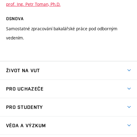
prof. Ing. Petr Toman, Ph.D.
OSNOVA
Samostatné zpracování bakalářské práce pod odborným
vedením.
ŽIVOT NA VUT
Atmosféra VUT
PRO UCHAZEČE
Prostory školy
Proč na VUT
Koleje
PRO STUDENTY
Studijní programy
Stravování
Předměty
Studijní předpisy
Studium a stáže v zahraničí
Stipendia
Dny otevřených dveří
VĚDA A VÝZKUM
Sport na VUT
(externí
Studijní programy
Poplatky za studium
Uznání zahraničního vzdělání
Knihovny
Aktivity pro juniory
Studentský život