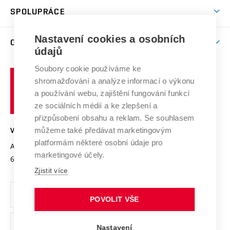
odkaz)
Věda a výzkum na VUT
Harmonogram akademického roku
Zpracování osobních údajů studentů
Sociální bezpečí
SPOLUPRÁCE
Celoživotní vzdělávání
Brno
Podpora excelence
Závěrečné práce
Studium bez bariér
Zpracování osobních údajů uchazečů o studium
Firemní spolupráce
Mezinárodní vědecká rada
Nastavení cookies a osobních
O UNIVERZITĚ
Doktorské studium
Podpora podnikání
E-přihláška
údajů
Zahraniční spolupráce
Systém zajišťování kvality výzkumu
Profil univerzity
Spolupráce se školami
Soubory cookie používáme ke
Vysoké
Výzkumné infrastruktury
shromažďování a analýze informací o výkonu
Udržitelná univerzita
učení
Služby univerzity
Transfer znalostí
a používání webu, zajištění fungování funkcí
technické
Podnikavá univerzita / ContriBUTe
Mezinárodní dohody
ze sociálních médií a ke zlepšení a
Open Science
v
Bezpečná univerzita
přizpůsobení obsahu a reklam. Se souhlasem
Univerzitní sítě
Brně
Projekty
můžeme také předávat marketingovým
VYSOKÉ UČENÍ TECHNICKÉ V BRNĚ
Vyznamenání
platformám některé osobní údaje pro
Projekty ze strukturálních fondů
Antonínská 548/1
www.vut.cz
marketingové účely.
Organizační struktura
602 00 Brno
vut@vutbr.cz
Specifický výzkum
Zjistit více
Úřední deska
Ochrana osobních údajů
POVOLIT VŠE
(externí
Pracovní příležitosti
Nastavení