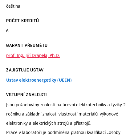
čeština
POČET KREDITŮ
6
GARANT PŘEDMĚTU
prof. Ing. Jiří Drápela, Ph.D.
ZAJIŠŤUJE ÚSTAV
Ústav elektroenergetiky (UEEN)
VSTUPNÍ ZNALOSTI
Jsou požadovány znalosti na úrovni elektrotechniky a fyziky 2.
ročníku a základní znalosti vlastností materiálů, výkonové
elektroniky a elektrických strojů a přístrojů.
Práce v laboratoři je podmíněna platnou kvalifikací „osoby