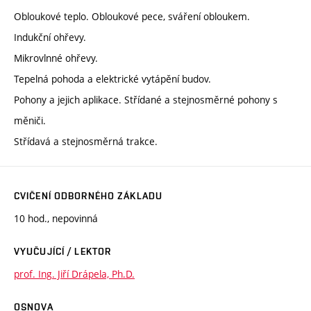
Obloukové teplo. Obloukové pece, sváření obloukem.
Indukční ohřevy.
Mikrovlnné ohřevy.
Tepelná pohoda a elektrické vytápění budov.
Pohony a jejich aplikace. Střídané a stejnosměrné pohony s
měniči.
Střídavá a stejnosměrná trakce.
CVIČENÍ ODBORNÉHO ZÁKLADU
10 hod., nepovinná
VYUČUJÍCÍ / LEKTOR
prof. Ing. Jiří Drápela, Ph.D.
OSNOVA