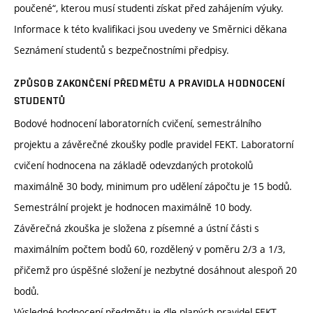
poučené“, kterou musí studenti získat před zahájením výuky.
Informace k této kvalifikaci jsou uvedeny ve Směrnici děkana
Seznámení studentů s bezpečnostními předpisy.
ZPŮSOB ZAKONČENÍ PŘEDMĚTU A PRAVIDLA HODNOCENÍ
STUDENTŮ
Bodové hodnocení laboratorních cvičení, semestrálního
projektu a závěrečné zkoušky podle pravidel FEKT. Laboratorní
cvičení hodnocena na základě odevzdaných protokolů
maximálně 30 body, minimum pro udělení zápočtu je 15 bodů.
Semestrální projekt je hodnocen maximálně 10 body.
Závěrečná zkouška je složena z písemné a ústní části s
maximálním počtem bodů 60, rozdělený v poměru 2/3 a 1/3,
přičemž pro úspěšné složení je nezbytné dosáhnout alespoň 20
bodů.
Výsledné hodnocení předmětu je dle planých pravidel FEKT.