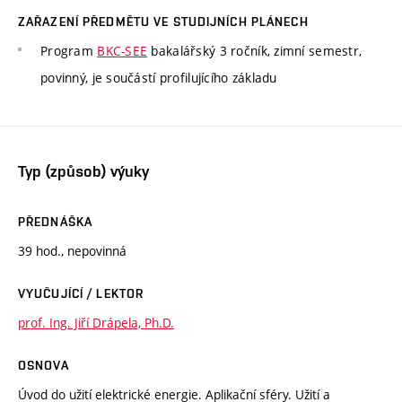
ZAŘAZENÍ PŘEDMĚTU VE STUDIJNÍCH PLÁNECH
Program
BKC-SEE
bakalářský 3 ročník, zimní semestr,
povinný, je součástí profilujícího základu
Typ (způsob) výuky
PŘEDNÁŠKA
39 hod., nepovinná
VYUČUJÍCÍ / LEKTOR
prof. Ing. Jiří Drápela, Ph.D.
OSNOVA
Úvod do užití elektrické energie. Aplikační sféry. Užití a