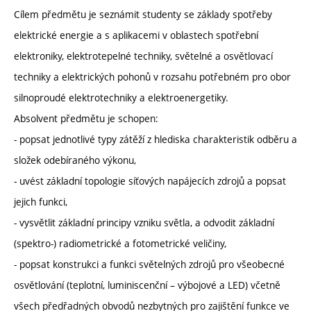
Cílem předmětu je seznámit studenty se základy spotřeby
elektrické energie a s aplikacemi v oblastech spotřební
elektroniky, elektrotepelné techniky, světelné a osvětlovací
techniky a elektrických pohonů v rozsahu potřebném pro obor
silnoproudé elektrotechniky a elektroenergetiky.
Absolvent předmětu je schopen:
- popsat jednotlivé typy zátěží z hlediska charakteristik odběru a
složek odebíraného výkonu,
- uvést základní topologie síťových napájecích zdrojů a popsat
jejich funkci,
- vysvětlit základní principy vzniku světla, a odvodit základní
(spektro-) radiometrické a fotometrické veličiny,
- popsat konstrukci a funkci světelných zdrojů pro všeobecné
osvětlování (teplotní, luminiscenční – výbojové a LED) včetně
všech předřadných obvodů nezbytných pro zajištění funkce ve