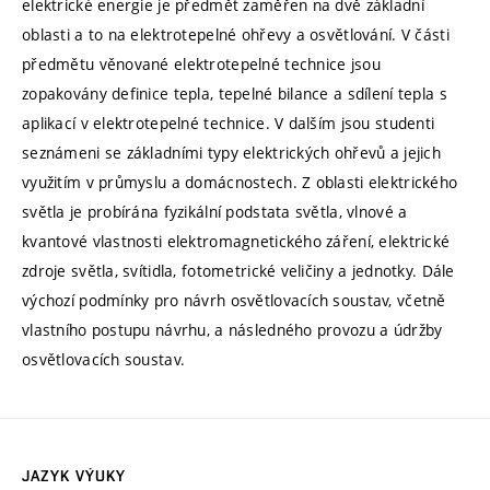
elektrické energie je předmět zaměřen na dvě základní
oblasti a to na elektrotepelné ohřevy a osvětlování. V části
předmětu věnované elektrotepelné technice jsou
zopakovány definice tepla, tepelné bilance a sdílení tepla s
aplikací v elektrotepelné technice. V dalším jsou studenti
seznámeni se základními typy elektrických ohřevů a jejich
využitím v průmyslu a domácnostech. Z oblasti elektrického
světla je probírána fyzikální podstata světla, vlnové a
kvantové vlastnosti elektromagnetického záření, elektrické
zdroje světla, svítidla, fotometrické veličiny a jednotky. Dále
výchozí podmínky pro návrh osvětlovacích soustav, včetně
vlastního postupu návrhu, a následného provozu a údržby
osvětlovacích soustav.
JAZYK VÝUKY