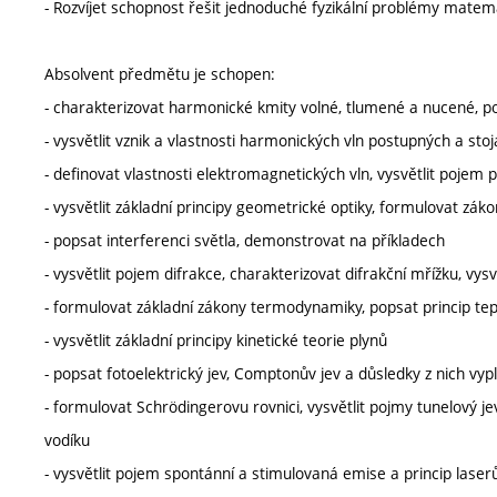
- Rozvíjet schopnost řešit jednoduché fyzikální problémy mate
Absolvent předmětu je schopen:
- charakterizovat harmonické kmity volné, tlumené a nucené, p
- vysvětlit vznik a vlastnosti harmonických vln postupných a sto
- definovat vlastnosti elektromagnetických vln, vysvětlit pojem p
- vysvětlit základní principy geometrické optiky, formulovat zák
- popsat interferenci světla, demonstrovat na příkladech
- vysvětlit pojem difrakce, charakterizovat difrakční mřížku, vysvě
- formulovat základní zákony termodynamiky, popsat princip tep
- vysvětlit základní principy kinetické teorie plynů
- popsat fotoelektrický jev, Comptonův jev a důsledky z nich vypl
- formulovat Schrödingerovu rovnici, vysvětlit pojmy tunelový
vodíku
- vysvětlit pojem spontánní a stimulovaná emise a princip laser