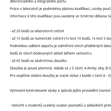
diferenciálního a integrálního počtu.
Práce v laboratoři je podmíněna platnou kvalifikací „osoby pouč
Informace k této kvalifikaci jsou uvedeny ve Směrnici děkana 
- až 20 bodů za laboratorní cvičení
- až 15 bodů za numerické cvičení (1x test 10 bodů, 1x test 5 bo
Podmínkou udělení zápočtu je odměření všech přidělených labor
bodů ze všech bodovaných aktivit během semestru.
- až 65 bodů za závěrečnou zkoušku
Zkouška je pouze písemná, skládá se z 5 částí: A-Kmity, vlny, B
Pro úspěšné složení zkoušky je nutné získat z každé z částí A -
Vymezení kontrolované výuky a způsob jejího provádění stanov
- Vytvořit u studentů ucelený soubor poznatků o základních prin