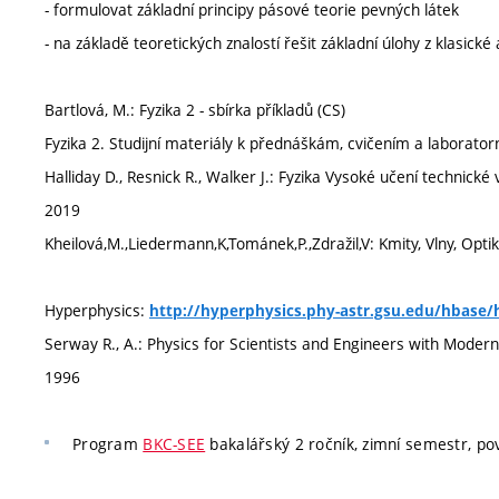
- formulovat základní principy pásové teorie pevných látek
- na základě teoretických znalostí řešit základní úlohy z klasické
Bartlová, M.: Fyzika 2 - sbírka příkladů (CS)
Fyzika 2. Studijní materiály k přednáškám, cvičením a laborat
Halliday D., Resnick R., Walker J.: Fyzika Vysoké učení technic
2019
Kheilová,M.,Liedermann,K,Tománek,P.,Zdražil,V: Kmity, Vlny, Opt
Hyperphysics:
http://hyperphysics.phy-astr.gsu.edu/hbase/
Serway R., A.: Physics for Scientists and Engineers with Modern 
1996
Program
BKC-SEE
bakalářský 2 ročník, zimní semestr, pov