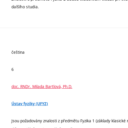
dalšího studia.
čeština
6
doc. RNDr. Milada Bartlová, Ph.D.
Ústav fyziky (UFYZ)
Jsou požadovány znalosti z předmětu Fyzika 1 (základy klasické