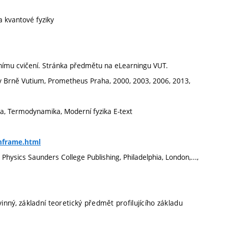
 a kvantové fyziky
ornímu cvičení. Stránka předmětu na eLearningu VUT.
ké v Brně Vutium, Prometheus Praha, 2000, 2003, 2006, 2013,
ika, Termodynamika, Moderní fyzika E-text
hframe.html
Physics Saunders College Publishing, Philadelphia, London,...,
inný, základní teoretický předmět profilujícího základu