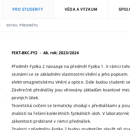
PRO STUDENTY
VĚDA A VÝZKUM
SPOL
DETAIL PŘEDMĚTU
FEKT-BKC-FY2
Ak. rok: 2023/2024
Předmět Fyzika 2 navazuje na předmět Fyzika 1. V rámci tohot
seznámí se se základními vlastnostmi vlnění a jeho popisem. 
elektromagnetickému vlnění a optice. Dále budou studenti s
Závěrečné přednášky jsou věnovány základům kvantové mechani
pevných látek.
Teoretická cvičení se tematicky shodují s přednáškami a jsou
znalostí na řešení konkrétních fyzikálních úloh. V laboratorníc
zákonitosti probírané v rámci přednášek.
Znalosti z předmětu Fyzika 2 budou studentům sloužit při st