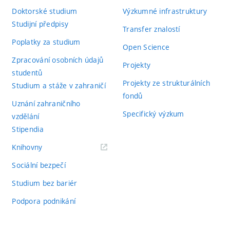
Doktorské studium
Výzkumné infrastruktury
Studijní předpisy
Transfer znalostí
Poplatky za studium
Open Science
Zpracování osobních údajů
Projekty
studentů
Projekty ze strukturálních
Studium a stáže v zahraničí
fondů
Uznání zahraničního
Specifický výzkum
vzdělání
Stipendia
(externí
Knihovny
odkaz)
Sociální bezpečí
Studium bez bariér
Podpora podnikání