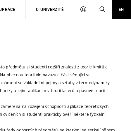
PŘIHLÁSIT
HLEDAT
UPRÁCE
O UNIVERZITĚ
EN
SE
o předmětu si studenti rozšíří znalosti z teorie kmitů a
Na obecnou teorii vln navazuje část věnující se
eznámeni se základními pojmy a vztahy z termodynamiky.
ky a jejím aplikacím v teorii laserů a pásové teorii
 zaměřena na rozvíjení schopnosti aplikace teoretických
h cvičeních si studenti prakticky ověří některé fyzikální
udiu řady odborných předmětů, se kterými se setkají během