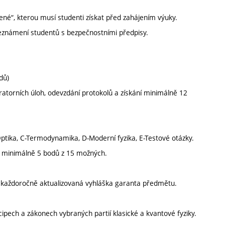
ené“, kterou musí studenti získat před zahájením výuky.
Seznámení studentů s bezpečnostními předpisy.
dů)
atorních úloh, odevzdání protokolů a získání minimálně 12
-Optika, C-Termodynamika, D-Moderní fyzika, E-Testové otázky.
 D minimálně 5 bodů z 15 možných.
í každoročně aktualizovaná vyhláška garanta předmětu.
cipech a zákonech vybraných partií klasické a kvantové fyziky.