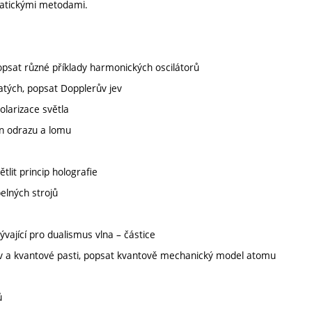
matickými metodami.
opsat různé příklady harmonických oscilátorů
jatých, popsat Dopplerův jev
olarizace světla
on odrazu a lomu
tlit princip holografie
elných strojů
ývající pro dualismus vlna – částice
 jev a kvantové pasti, popsat kvantově mechanický model atomu
ů