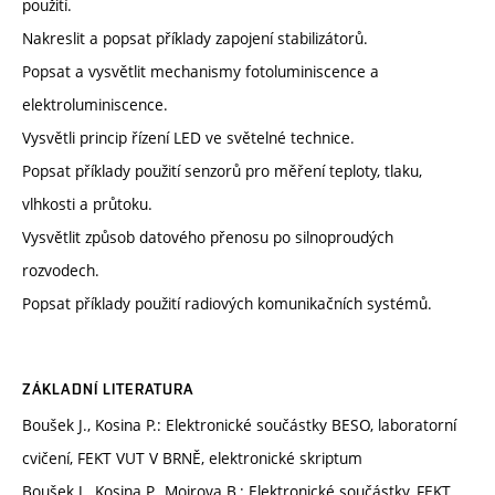
použití.
Nakreslit a popsat příklady zapojení stabilizátorů.
Popsat a vysvětlit mechanismy fotoluminiscence a
elektroluminiscence.
Vysvětli princip řízení LED ve světelné technice.
Popsat příklady použití senzorů pro měření teploty, tlaku,
vlhkosti a průtoku.
Vysvětlit způsob datového přenosu po silnoproudých
rozvodech.
Popsat příklady použití radiových komunikačních systémů.
ZÁKLADNÍ LITERATURA
Boušek J., Kosina P.: Elektronické součástky BESO, laboratorní
cvičení, FEKT VUT V BRNĚ, elektronické skriptum
Boušek J., Kosina P., Mojrova B.: Elektronické součástky, FEKT