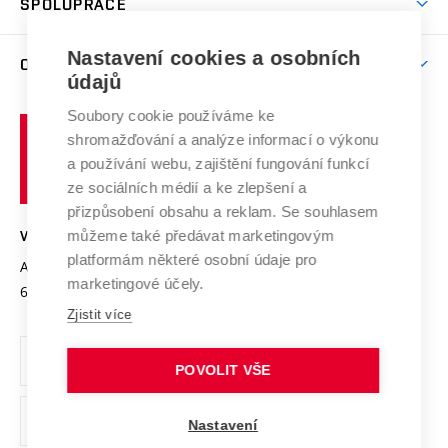
SPOLUPRÁCE
Celoživotní vzdělávání
Brno
Podpora excelence
Závěrečné práce
Studium bez bariér
Zpracování osobních údajů uchazečů o studium
Firemní spolupráce
Mezinárodní vědecká rada
Nastavení cookies a osobních
O UNIVERZITĚ
Doktorské studium
Podpora podnikání
E-přihláška
údajů
Zahraniční spolupráce
Systém zajišťování kvality výzkumu
Profil univerzity
Spolupráce se školami
Soubory cookie používáme ke
Vysoké
Výzkumné infrastruktury
shromažďování a analýze informací o výkonu
Udržitelná univerzita
učení
Služby univerzity
Transfer znalostí
a používání webu, zajištění fungování funkcí
technické
Podnikavá univerzita / ContriBUTe
Mezinárodní dohody
ze sociálních médií a ke zlepšení a
Open Science
v
Bezpečná univerzita
přizpůsobení obsahu a reklam. Se souhlasem
Univerzitní sítě
Brně
Projekty
můžeme také předávat marketingovým
VYSOKÉ UČENÍ TECHNICKÉ V BRNĚ
Vyznamenání
platformám některé osobní údaje pro
Projekty ze strukturálních fondů
Antonínská 548/1
www.vut.cz
marketingové účely.
Organizační struktura
602 00 Brno
vut@vutbr.cz
Specifický výzkum
Zjistit více
Úřední deska
Ochrana osobních údajů
POVOLIT VŠE
(externí
Pracovní příležitosti
Nastavení
odkaz)