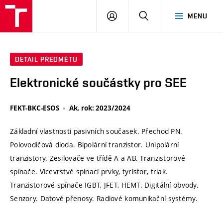
VUT
PŘIHLÁSIT
HLEDAT
MENU
SE
DETAIL PŘEDMĚTU
Elektronické součástky pro SEE
FEKT-BKC-ESOS
Ak. rok: 2023/2024
Základní vlastnosti pasivních současek. Přechod PN.
Polovodičová dioda. Bipolární tranzistor. Unipolární
tranzistory. Zesilovače ve třídě A a AB. Tranzistorové
spínače. Vícevrstvé spínací prvky, tyristor, triak.
Tranzistorové spínače IGBT, JFET, HEMT. Digitální obvody.
Senzory. Datové přenosy. Radiové komunikační systémy.