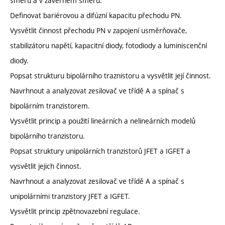
směru a v závěrném směru.
Definovat bariérovou a difúzní kapacitu přechodu PN.
Vysvětlit činnost přechodu PN v zapojení usměrňovače,
stabilizátoru napětí, kapacitní diody, fotodiody a luminiscenční
diody.
Popsat strukturu bipolárního traznistoru a vysvětlit její činnost.
Navrhnout a analyzovat zesilovač ve třídě A a spínač s
bipolárním tranzistorem.
Vysvětlit princip a použití lineárních a nelineárních modelů
bipolárního tranzistoru.
Popsat struktury unipolárních tranzistorů JFET a IGFET a
vysvětlit jejich činnost.
Navrhnout a analyzovat zesilovač ve třídě A a spínač s
unipolárními tranzistory JFET a IGFET.
Vysvětlit princip zpětnovazební regulace.