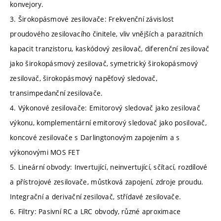
konvejory.
3. Širokopásmové zesilovače: Frekvenční závislost
proudového zesilovacího činitele, vliv vnějších a parazitních
kapacit tranzistoru, kaskódový zesilovač, diferenční zesilovač
jako širokopásmový zesilovač, symetrický širokopásmový
zesilovač, širokopásmový napěťový sledovač,
transimpedanční zesilovače.
4. Výkonové zesilovače: Emitorový sledovač jako zesilovač
výkonu, komplementární emitorový sledovač jako posilovač,
koncové zesilovače s Darlingtonovým zapojením a s
výkonovými MOS FET
5. Lineární obvody: Invertující, neinvertující, sčítací, rozdílové
a přístrojové zesilovače, můstková zapojení, zdroje proudu.
Integrační a derivační zesilovač, střídavé zesilovače.
6. Filtry: Pasivní RC a LRC obvody, různé aproximace