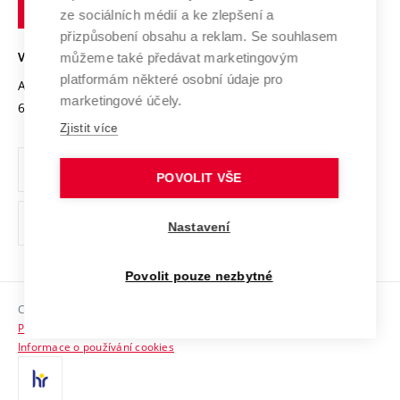
technické
Podnikavá univerzita / ContriBUTe
Mezinárodní dohody
ze sociálních médií a ke zlepšení a
Open Science
v
Bezpečná univerzita
přizpůsobení obsahu a reklam. Se souhlasem
Univerzitní sítě
Brně
Projekty
můžeme také předávat marketingovým
VYSOKÉ UČENÍ TECHNICKÉ V BRNĚ
Vyznamenání
platformám některé osobní údaje pro
Projekty ze strukturálních fondů
Antonínská 548/1
www.vut.cz
marketingové účely.
Organizační struktura
602 00 Brno
vut@vutbr.cz
Specifický výzkum
Zjistit více
Úřední deska
Ochrana osobních údajů
POVOLIT VŠE
(externí
Pracovní příležitosti
Nastavení
odkaz)
Podpora a rozvoj zaměstnanců a studujících
Povolit pouze nezbytné
Rovné příležitosti
Copyright © 2026 VUT
Sociální bezpečí
Prohlášení o přístupnosti
HR Award
Informace o používání cookies
Kontakty