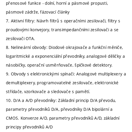
přenosové funkce - dolní, horní a pásmové propusti,
pásmové zádrže, fázovací články
7. Aktivní filtry: Návrh filtrů s operačními zesilovači, filtry s
proudovými konvejory, transimpedančními zesilovači a se
zesilovači OTA.
8. Nelineární obvody: Diodové okrajovače a funkční měniče,
logaritmické a exponenciální převodníky, analogové děličky a
násobičky, operační usměrňovače, špičkové detektory.
9. Obvody s elektronickými spínači: Analogové multiplexery a
demultiplexery, programovatelné zesilovače, elektronické
střídače, vzorkovače a sledovače s pamětí.
10. D/A a A/D převodníky: Základní princip D/A převodu,
parametry převodníků D/A, převodníky D/A bipolární a
CMOS. Konverze A/D, parametry převodníků A/D, základní
principy převodníků A/D