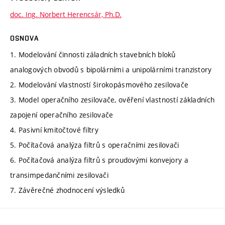
doc. Ing. Norbert Herencsár, Ph.D.
OSNOVA
1. Modelování činnosti záladních stavebních bloků
analogových obvodů s bipolárními a unipolárními tranzistory
2. Modelování vlastností širokopásmového zesilovače
3. Model operačního zesilovače, ověření vlastností základních
zapojení operačního zesilovače
4. Pasivní kmitočtové filtry
5. Počítačová analýza filtrů s operačními zesilovači
6. Počítačová analýza filtrů s proudovými konvejory a
transimpedančními zesilovači
7. Závěrečné zhodnocení výsledků