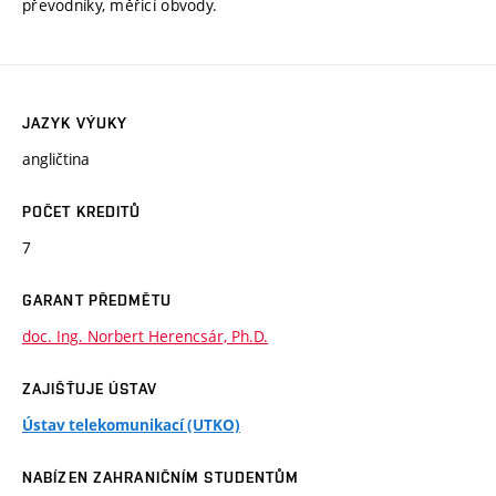
převodníky, měřicí obvody.
JAZYK VÝUKY
angličtina
POČET KREDITŮ
7
GARANT PŘEDMĚTU
doc. Ing. Norbert Herencsár, Ph.D.
ZAJIŠŤUJE ÚSTAV
Ústav telekomunikací (UTKO)
NABÍZEN ZAHRANIČNÍM STUDENTŮM