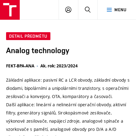
VUT
PŘIHLÁSIT
HLEDAT
MENU
SE
DETAIL PŘEDMĚTU
Analog technology
FEKT-BPA-ANA
Ak. rok: 2023/2024
Základní aplikace: pasivní RC a LCR obvody, základní obvody s
diodami, bipolárními a unipolárními tranzistory, s operačními
zesilovači a konvejory, OTA, komparátory a časovači.
Další aplikace: lineární a nelineární operační obvody, aktivní
filtry, generátory signálů, širokopásmové zesilovače,
výkonové zesilovače, napájecí zdroje, analogové spínače a
vzorkovače s pamětí, analogové obvody pro D/A a A/D