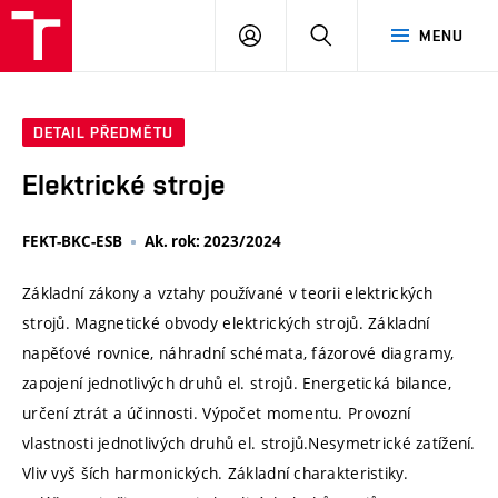
VUT
PŘIHLÁSIT
HLEDAT
MENU
SE
DETAIL PŘEDMĚTU
Elektrické stroje
FEKT-BKC-ESB
Ak. rok: 2023/2024
Základní zákony a vztahy používané v teorii elektrických
strojů. Magnetické obvody elektrických strojů. Základní
napěťové rovnice, náhradní schémata, fázorové diagramy,
zapojení jednotlivých druhů el. strojů. Energetická bilance,
určení ztrát a účinnosti. Výpočet momentu. Provozní
vlastnosti jednotlivých druhů el. strojů.Nesymetrické zatížení.
Vliv vyš ších harmonických. Základní charakteristiky.