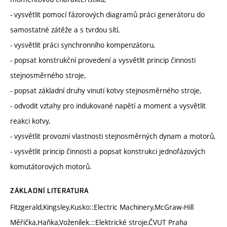
- vysvětlit pomocí fázorových diagramů práci generátoru do
samostatné zátěže a s tvrdou sítí,
- vysvětlit práci synchronního kompenzátoru,
- popsat konstrukční provedení a vysvětlit princip činnosti
stejnosměrného stroje,
- popsat základní druhy vinutí kotvy stejnosměrného stroje,
- odvodit vztahy pro indukované napětí a moment a vysvětlit
reakci kotvy,
- vysvětlit provozní vlastnosti stejnosměrných dynam a motorů,
- vysvětlit princip činnosti a popsat konstrukci jednofázových
komutátorových motorů.
ZÁKLADNÍ LITERATURA
Fitzgerald,Kingsley,Kusko::Electric Machinery,McGraw-Hill
Měřička,Haňka,Voženílek.::Elektrické stroje,ČVUT Praha