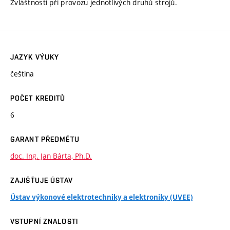
Zvláštnosti při provozu jednotlivých druhů strojů.
JAZYK VÝUKY
čeština
POČET KREDITŮ
6
GARANT PŘEDMĚTU
doc. Ing. Jan Bárta, Ph.D.
ZAJIŠŤUJE ÚSTAV
Ústav výkonové elektrotechniky a elektroniky (UVEE)
VSTUPNÍ ZNALOSTI