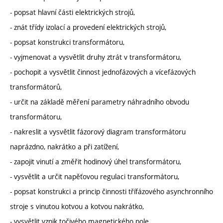
- popsat hlavní části elektrických strojů,
- znát třídy izolací a provedení elektrických strojů,
- popsat konstrukci transformátoru,
- vyjmenovat a vysvětlit druhy ztrát v transformátoru,
- pochopit a vysvětlit činnost jednofázových a vícefázových
transformátorů,
- určit na základě měření parametry náhradního obvodu
transformátoru,
- nakreslit a vysvětlit fázorový diagram transformátoru
naprázdno, nakrátko a při zatížení,
- zapojit vinutí a změřit hodinový úhel transformátoru,
- vysvětlit a určit napěťovou regulaci transformátoru,
- popsat konstrukci a princip činnosti třífázového asynchronního
stroje s vinutou kotvou a kotvou nakrátko,
- vysvětlit vznik točivého magnetického pole,